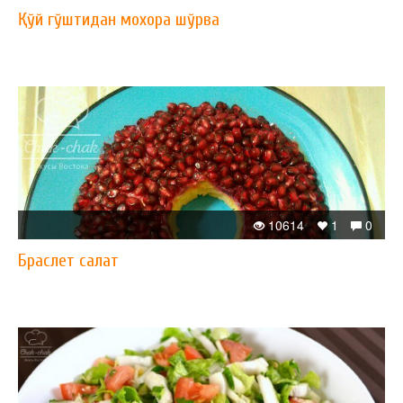
Қўй гўштидан мохора шўрва
10614
1
0
Браслет салат