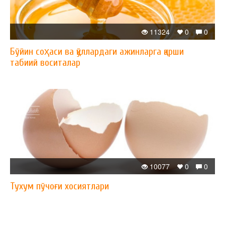
11324
0
0
Бўйин соҳаси ва қўллардаги ажинларга қарши
табиий воситалар
10077
0
0
Тухум пўчоғи хосиятлари