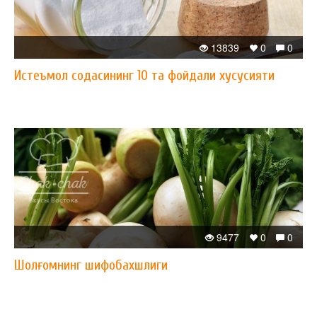
13839
0
0
Истеъмол содасининг 10 та фойдали хусусияти
9477
0
0
Шолғомнинг шифобахшлиги