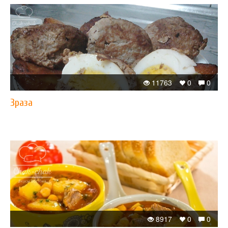
11763
0
0
Зраза
8917
0
0