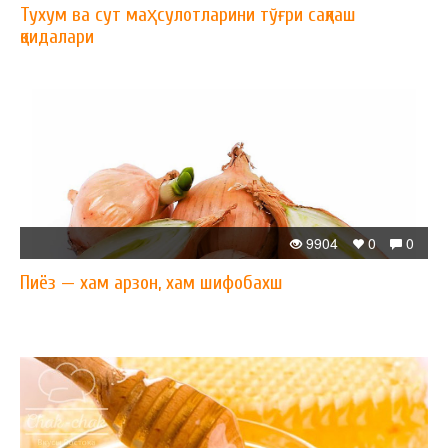
Тухум ва сут маҳсулотларини тўғри сақлаш
қоидалари
9904
0
0
Пиёз — xам арзон, xам шифобахш