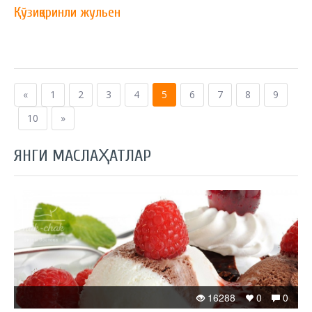
Қўзиқоринли жульен
«
1
2
3
4
5
6
7
8
9
10
»
ЯНГИ МАСЛАҲАТЛАР
16288
0
0