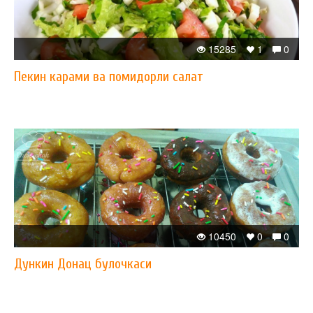
15285
1
0
Пекин карами ва помидорли салат
10450
0
0
Дункин Донац булочкаси