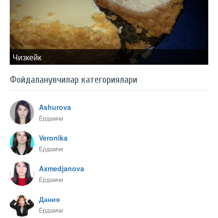
Чизкейк
Фойдаланувчилар категориялари
Ashurova
Ёрдамчи
Veronika
Ёрдамчи
Axmedjanova
Ёрдамчи
Дания
Ёрдамчи