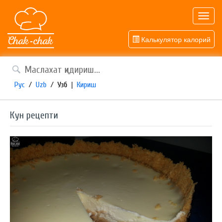
Toggl
navig
Калькулятор калорий
Рус
/
Uzb
/
Узб
|
Кириш
Кун рецепти