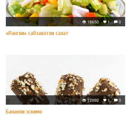
18650
1
0
«Рангли» сабзавотли салат
12992
1
0
Бананли эскимо