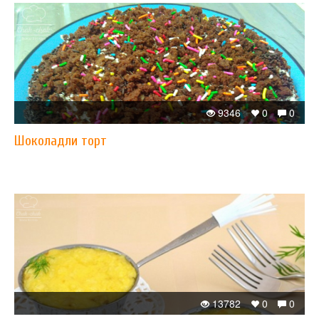
9346
0
0
Шоколадли торт
13782
0
0