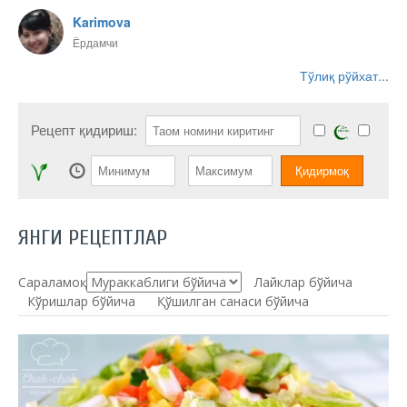
Karimova
Ёрдамчи
Тўлиқ рўйхат...
Рецепт қидириш:
ЯНГИ РЕЦЕПТЛАР
Сараламоқ:
Лайклар бўйича
Кўришлар бўйича
Қўшилган санаси бўйича