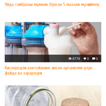
Уйда тайёрлаш мумкин бўлган 5 мазали музқаймоқ
9779
0
0
Кислородли коктейлнинг инсон организми учун
фойда ва зарарлари