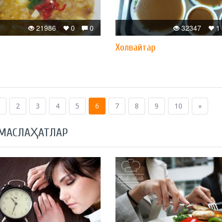
21986
0
0
32347
1
Xолвайтар
2
3
4
5
6
7
8
9
10
»
 МАСЛАҲАТЛАР