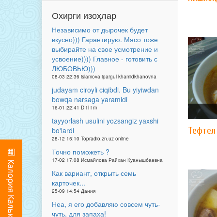
Охирги изоҳлар
Независимо от дырочек будет
вкусно))) Гарантирую. Мясо тоже
выбирайте на свое усмотрение и
усвоение)))) Главное - готовить с
ЛЮБОВЬЮ)))
08-03 22:36 islamova ipargul khamidkhanovna
judayam ciroyli ciqibdi. Bu yiyiwdan
bowqa narsaga yaramidi
16-01 22:41 D i l i m
tayyorlash usulini yozsangiz yaxshi
Тефтел
bo'lardi
28-12 15:10 Topradio.zn.uz online
Точно поможеть ?
17-02 17:08 Исмайлова Райхан Куанышбаевна
Как вариант, открыть семь
карточек...
25-09 14:54 Дания
Неа, я его добавляю совсем чуть-
чуть, для запаха!