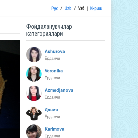
Рус
/
Uzb
/
Узб
|
Кириш
Фойдаланувчилар
категориялари
Ashurova
Ёрдамчи
Veronika
Ёрдамчи
Axmedjanova
Ёрдамчи
Дания
Ёрдамчи
Karimova
Ёрдамчи