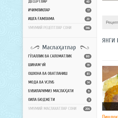
ДЕСЕРТЛАР
40
ИЧИМЛИКЛАР
17
ҚИШГА ҒАМЛАМА
20
Рецеп
УМУМИЙ РЕЦЕПТЛАР СОНИ
346
ЯНГИ 
Маслаҳатлар
ГЎЗАЛЛИК ВА САЛОМАТЛИК
80
ШИНАМ УЙ
19
ОШХОНА ВА ОВҚАТЛАНИШ
81
МОДА ВА УСЛУБ
14
БУВИЛАРИМИЗ МАСЛАҲАТИ
9
ОИЛА БЮДЖЕТИ
3
УМУМИЙ МАСЛАХАТЛАР СОНИ
206
Пишлоқ