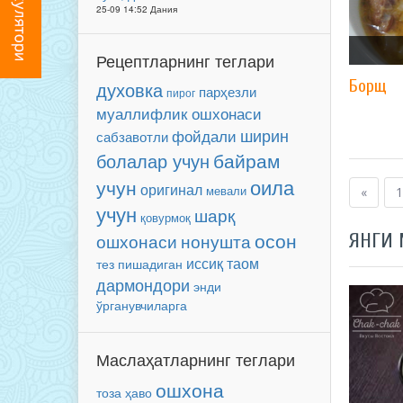
25-09 14:52 Дания
Рецептларнинг теглари
Борщ
духовка
парҳезли
пирог
муаллифлик ошхонаси
ширин
фойдали
сабзавотли
байрам
болалар учун
оила
учун
оригинал
мевали
«
1
учун
шарқ
қовурмоқ
осон
нонушта
ЯНГИ
ошхонаси
иссиқ таом
тез пишадиган
дармондори
энди
ўрганувчиларга
Маслаҳатларнинг теглари
ошхона
тоза ҳаво