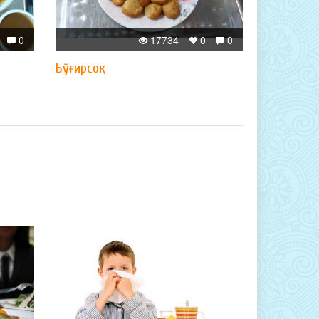
0
17734
0
0
Бўғирсоқ