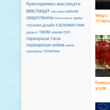
бувиларимиз маслаҳати
маслаҳат
шинам
кир ювиш
Уйқуга
овқатланиш
идиш
йиғиштириш
тетикл
саломатлик
тозалик
дизайн
таом
соч
шинам
дазмол
парвариши
тана
парвариши
кийим
кийим
тозалаш
парвариши
Помидо
усули