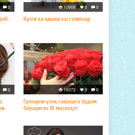
0
10908
0
0
доб-
Кузги ва қишки хасталиклар
0
19372
0
0
д
Гулларни узоқ сақлашга ёрдам
ри
берадиган 10 маслаҳат