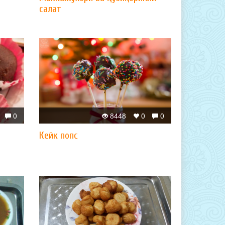
салат
0
8448
0
0
Кейк попс