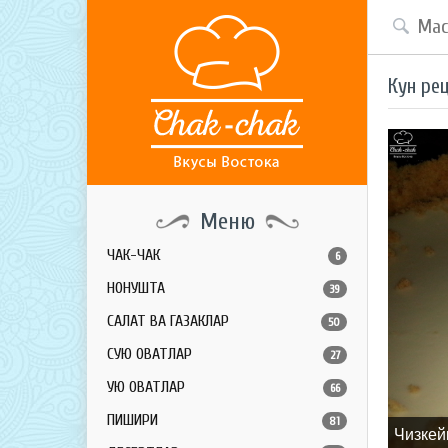
Кун ре
Меню
ЧАК-ЧАК
6
НОНУШТА
39
САЛАТ ВА ГАЗАКЛАР
50
СУЮҚ ОВҚАТЛАР
27
ҚУЮҚ ОВҚАТЛАР
66
ПИШИРИҚ
81
Чизкей