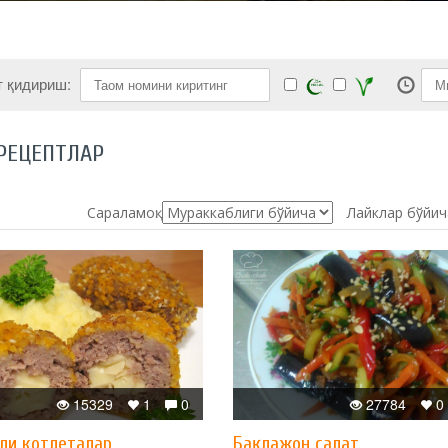
т қидириш:
РЕЦЕПТЛАР
Сараламоқ:
Лайклар бўйич
15329
1
0
27784
0
ли котлеталар
Бақлажон салат