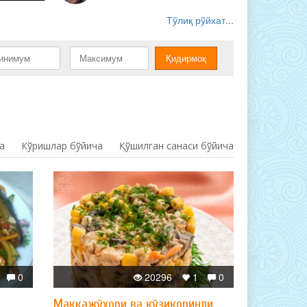
Тўлиқ рўйхат...
а
Кўришлар бўйича
Қўшилган санаси бўйича
0
20296
1
0
Маккажўхори ва қўзиқоринли