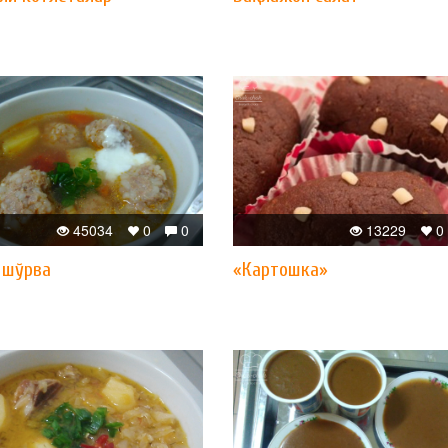
45034
0
0
13229
0
 шўрва
«Картошка»