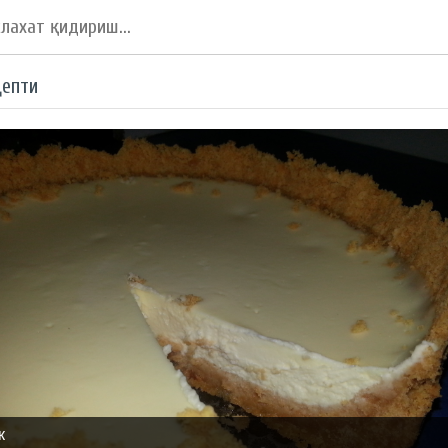
цепти
к