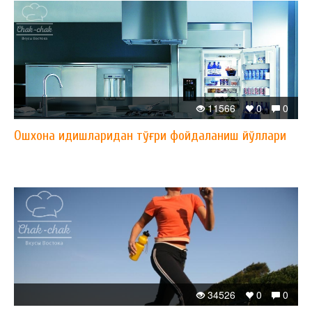
11566
0
0
Ошхона идишларидан тўғри фойдаланиш йўллари
34526
0
0