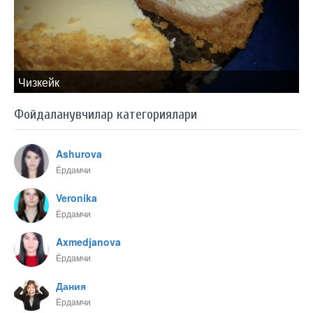
Чизкейк
Фойдаланувчилар категориялари
Ashurova
Ёрдамчи
Veronika
Ёрдамчи
Axmedjanova
Ёрдамчи
Дания
Ёрдамчи