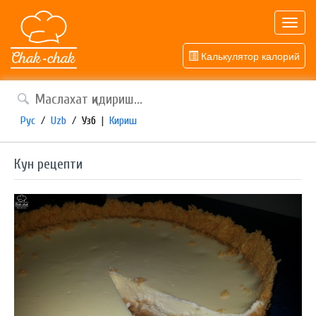
Toggl
navig
Калькулятор калорий
Рус
/
Uzb
/
Узб
|
Кириш
Кун рецепти