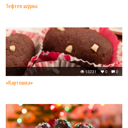
Тефтел шўрва
13231
0
0
«Картошка»