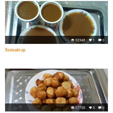
32348
1
0
Xолвайтар
17735
0
0