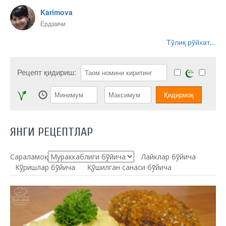
Karimova
Ёрдамчи
Тўлиқ рўйхат...
Рецепт қидириш:
ЯНГИ РЕЦЕПТЛАР
Сараламоқ:
Лайклар бўйича
Кўришлар бўйича
Қўшилган санаси бўйича