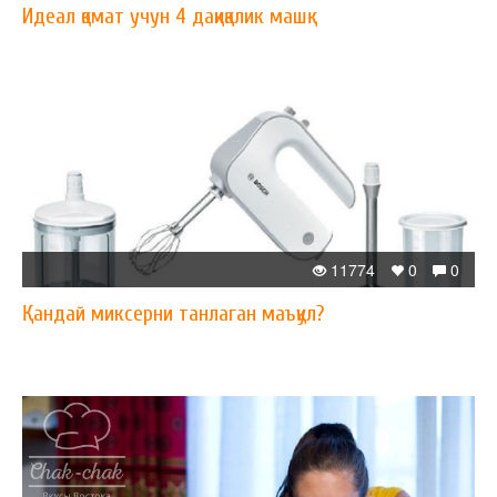
Идеал қомат учун 4 дақиқалик машқ
11774
0
0
Қандай миксерни танлаган маъқул?