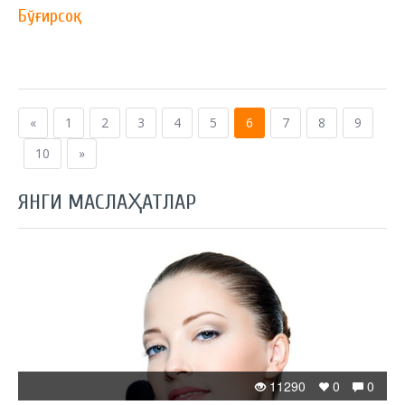
Бўғирсоқ
«
1
2
3
4
5
6
7
8
9
10
»
ЯНГИ МАСЛАҲАТЛАР
11290
0
0