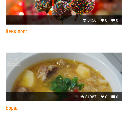
8450
0
0
Кейк попс
21987
0
0
Борщ