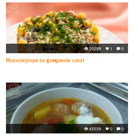
20299
1
0
Маккажўхори ва қўзиқоринли салат
45039
0
0