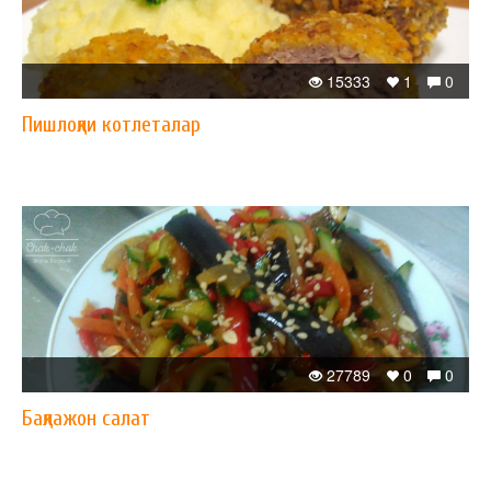
15333
1
0
Пишлоқли котлеталар
27789
0
0
Бақлажон салат