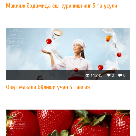
Макияж ёрдамида ёш кўринишнинг 5 та усули
11245
0
0
Овқат мазали бўлиши учун 5 тавсия