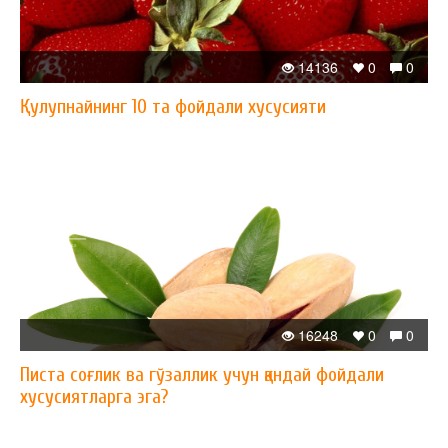
14136
0
0
Қулупнайнинг 10 та фойдали хусусияти
16248
0
0
Писта соғлик ва гўзаллик учун қандай фойдали
хусусиятларга эга?