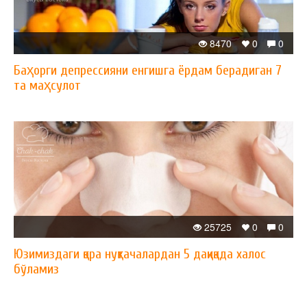
8470
0
0
Баҳорги депрессияни енгишга ёрдам берадиган 7
та маҳсулот
25725
0
0
Юзимиздаги қора нуқтачалардан 5 дақиқада халос
бўламиз