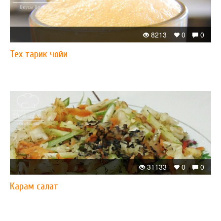
8213
0
0
Теx тарик чойи
31133
0
0
Карам салат