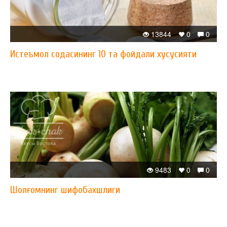
13844
0
0
Истеъмол содасининг 10 та фойдали хусусияти
9483
0
0
Шолғомнинг шифобахшлиги