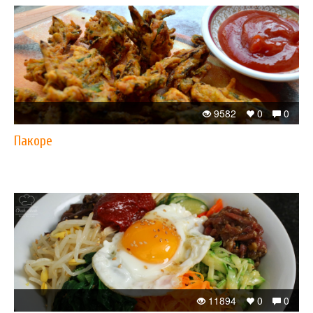
9582
0
0
Пакоре
11894
0
0