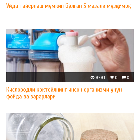
Уйда тайёрлаш мумкин бўлган 5 мазали музқаймоқ
9791
0
0
Кислородли коктейлнинг инсон организми учун
фойда ва зарарлари