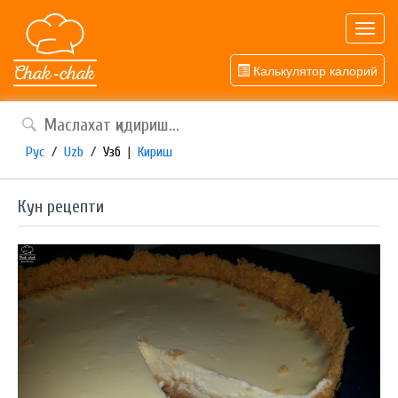
Toggl
navig
Калькулятор калорий
Рус
/
Uzb
/
Узб
|
Кириш
Кун рецепти