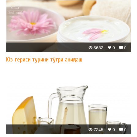
6652
0
0
Юз териси турини тўғри аниқлаш
7245
0
0