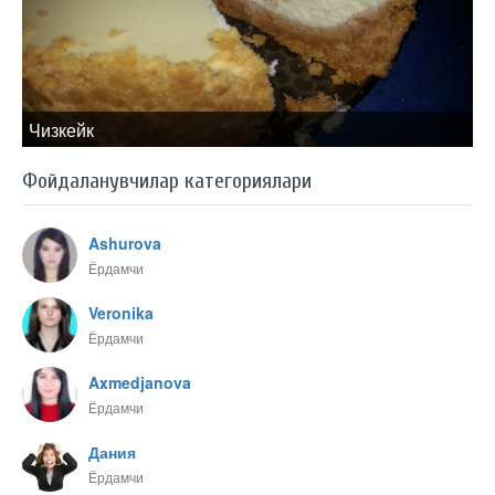
Чизкейк
Фойдаланувчилар категориялари
Ashurova
Ёрдамчи
Veronika
Ёрдамчи
Axmedjanova
Ёрдамчи
Дания
Ёрдамчи