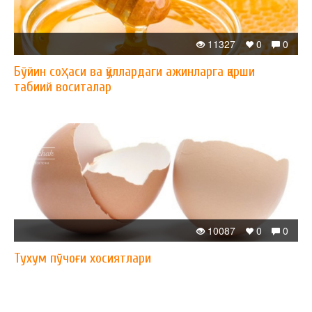
11327
0
0
Бўйин соҳаси ва қўллардаги ажинларга қарши
табиий воситалар
10087
0
0
Тухум пўчоғи хосиятлари