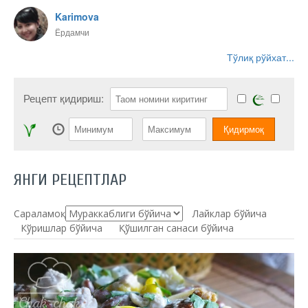
Karimova
Ёрдамчи
Тўлиқ рўйхат...
Рецепт қидириш:
ЯНГИ РЕЦЕПТЛАР
Сараламоқ:
Лайклар бўйича
Кўришлар бўйича
Қўшилган санаси бўйича