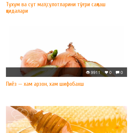
Тухум ва сут маҳсулотларини тўғри сақлаш
қоидалари
9911
0
0
Пиёз — xам арзон, xам шифобахш