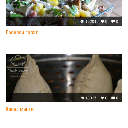
15201
0
0
Ловияли салат
13015
0
0
Конус манти