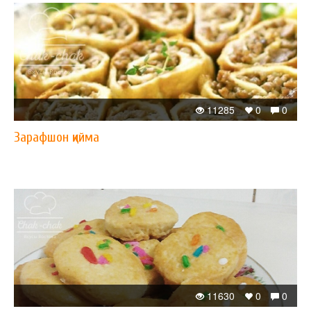
11285
0
0
Зарафшон қийма
11630
0
0