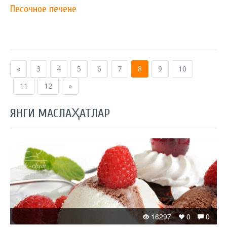
Песочное печене
«
3
4
5
6
7
8
9
10
11
12
»
ЯНГИ МАСЛАҲАТЛАР
16297
0
0