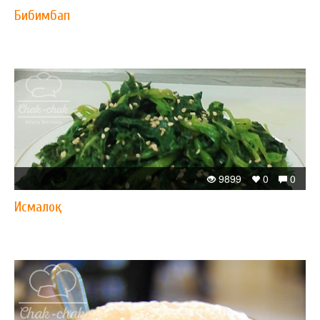
Бибимбап
9899
0
0
Исмалоқ