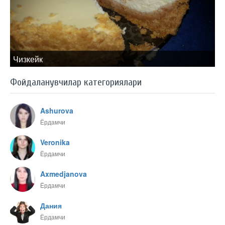
Чизкейк
Фойдаланувчилар категориялари
Ashurova
Ёрдамчи
Veronika
Ёрдамчи
Axmedjanova
Ёрдамчи
Дания
Ёрдамчи