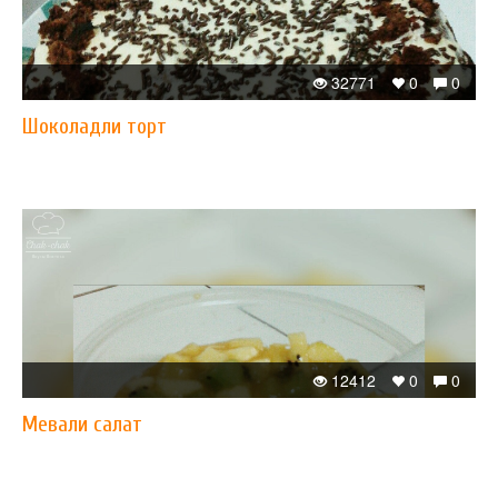
32771
0
0
Шоколадли торт
12412
0
0
Мевали салат