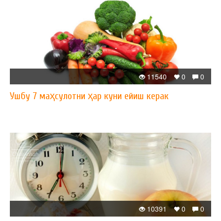
11540
0
0
Ушбу 7 маҳсулотни ҳар куни ейиш керак
10391
0
0