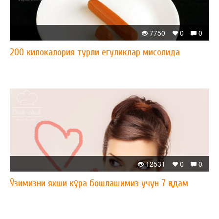
7750
0
0
200 килокалория турли егуликлар мисолида
12531
0
0
Ўзимизни яхши кўра бошлашимиз учун 7 қадам