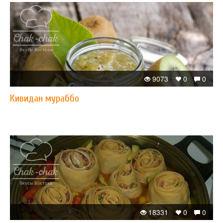
9073
0
0
Кивидан мураббо
18331
0
0