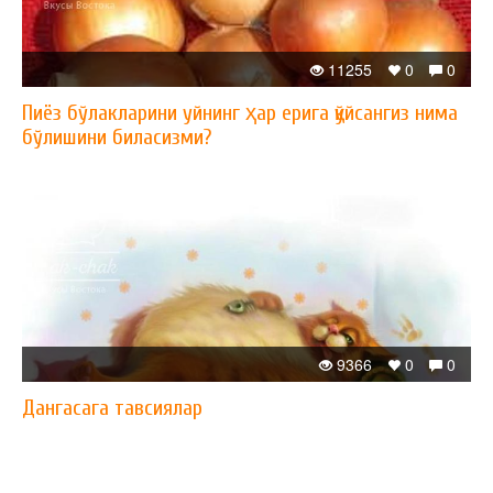
11255
0
0
Пиёз бўлакларини уйнинг ҳар ерига қўйсангиз нима
бўлишини биласизми?
9366
0
0
Дангасага тавсиялар