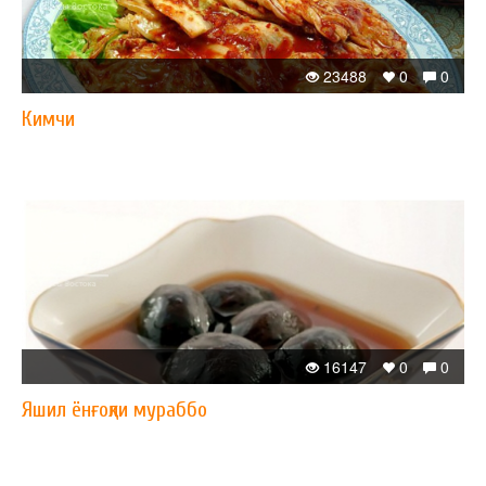
23488
0
0
Кимчи
16147
0
0
Яшил ёнғоқли мураббо