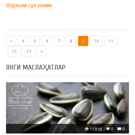
Шўрвали гул хоним
«
4
5
6
7
8
9
10
11
12
13
»
ЯНГИ МАСЛАҲАТЛАР
11916
0
0