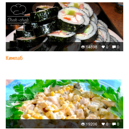
14898
0
0
Кимпаб
19206
0
0