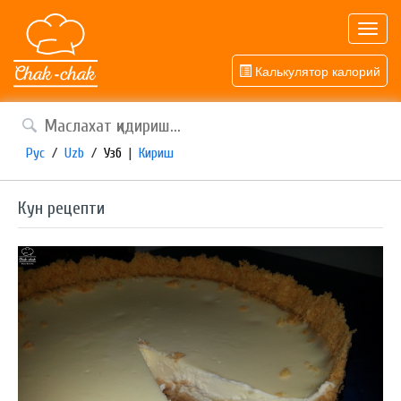
Toggl
navig
Калькулятор калорий
Рус
/
Uzb
/
Узб
|
Кириш
Кун рецепти