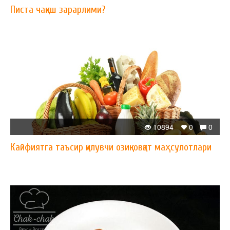
Писта чақиш зарарлими?
10894
0
0
Кайфиятга таъсир қилувчи озиқ-овқат маҳсулотлари