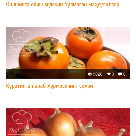
Оч қоринга ейиш мумкин бўлмаган маҳсулотлар
9026
0
0
Қуритилган араб ҳурмосининг сеҳри