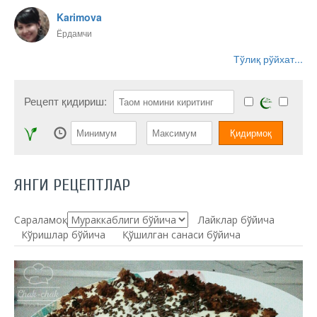
Karimova
Ёрдамчи
Тўлиқ рўйхат...
Рецепт қидириш:
ЯНГИ РЕЦЕПТЛАР
Сараламоқ:
Лайклар бўйича
Кўришлар бўйича
Қўшилган санаси бўйича