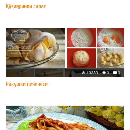
Қўзиқоринли салат
19383
0
0
Ракушки печенеси