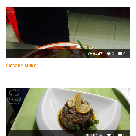
9447
0
0
Сюзане микс
10594
0
0