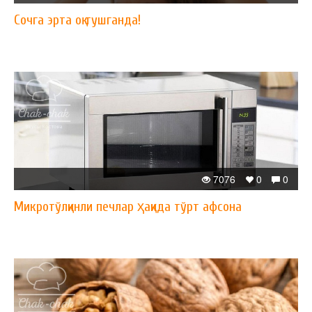
Сочга эрта оқ тушганда!
7076
0
0
Микротўлқинли печлар ҳақида тўрт афсона