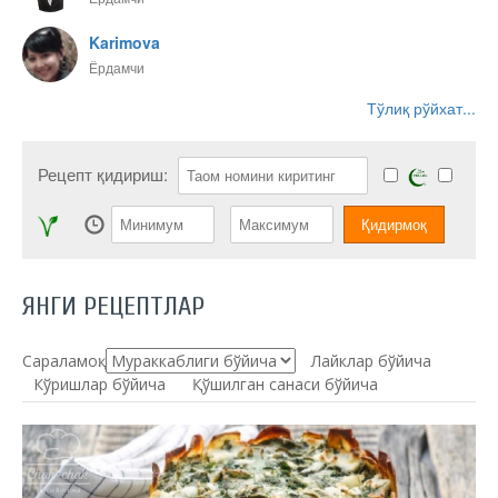
Karimova
Ёрдамчи
Тўлиқ рўйхат...
Рецепт қидириш:
ЯНГИ РЕЦЕПТЛАР
Сараламоқ:
Лайклар бўйича
Кўришлар бўйича
Қўшилган санаси бўйича