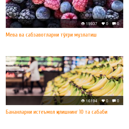
19937
0
0
Мева ва сабзавотларни тўғри музлатиш
16194
0
0
Бананларни истеъмол қилишнинг 10 та сабаби