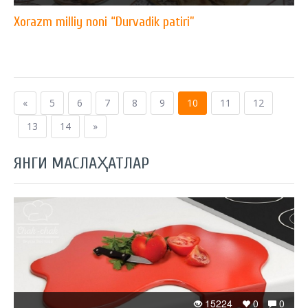
Xorazm milliy noni “Durvadik patiri”
«
5
6
7
8
9
10
11
12
13
14
»
ЯНГИ МАСЛАҲАТЛАР
15224
0
0