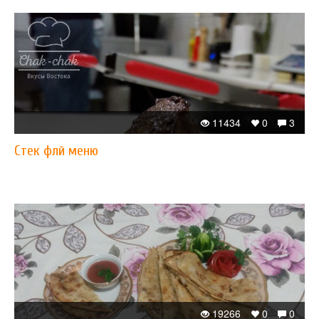
11434
0
3
Стек флй меню
19266
0
0