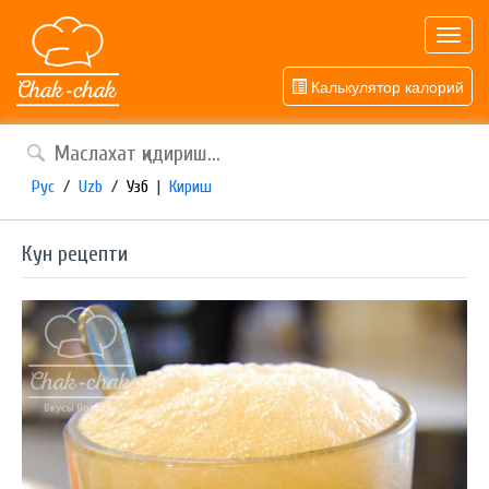
Toggl
navig
Калькулятор калорий
Рус
/
Uzb
/
Узб
|
Кириш
Кун рецепти