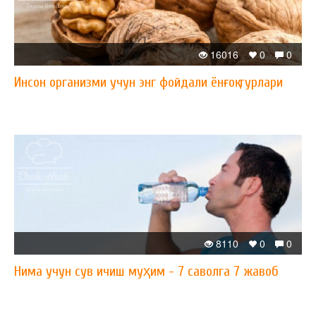
16016
0
0
Инсон организми учун энг фойдали ёнғоқ турлари
8110
0
0
Нима учун сув ичиш муҳим - 7 саволга 7 жавоб