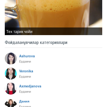
Теx тарик чойи
Фойдаланувчилар категориялари
Ashurova
Ёрдамчи
Veronika
Ёрдамчи
Axmedjanova
Ёрдамчи
Дания
Ёрдамчи