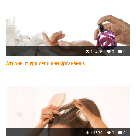
11476
0
0
Атирни тўғри сепишни ўрганамиз
13532
0
0