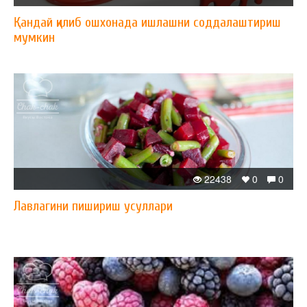
Қандай қилиб ошхонада ишлашни соддалаштириш
мумкин
22438
0
0
Лавлагини пишириш усуллари