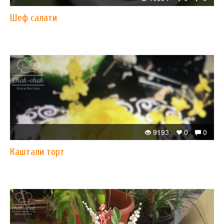
Шеф салати
9193
0
0
Каштали торт