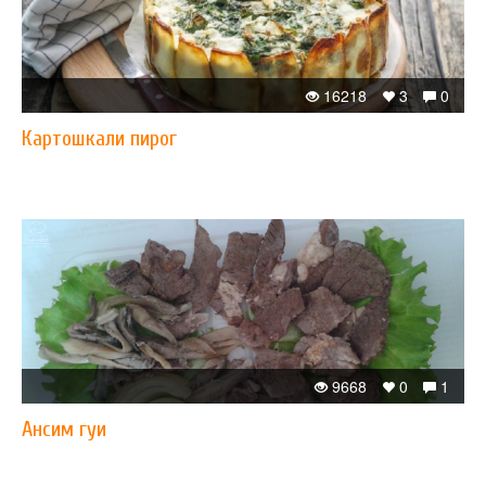
16218
3
0
Картошкали пирог
9668
0
1
Ансим гуи