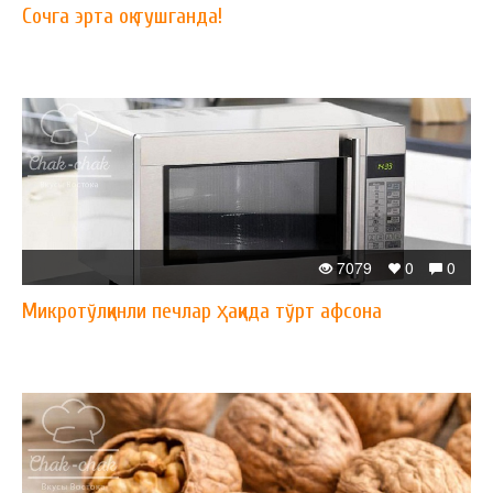
Сочга эрта оқ тушганда!
7079
0
0
Микротўлқинли печлар ҳақида тўрт афсона