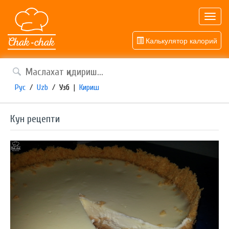
Toggl
navig
Калькулятор калорий
Рус
/
Uzb
/
Узб
|
Кириш
Кун рецепти