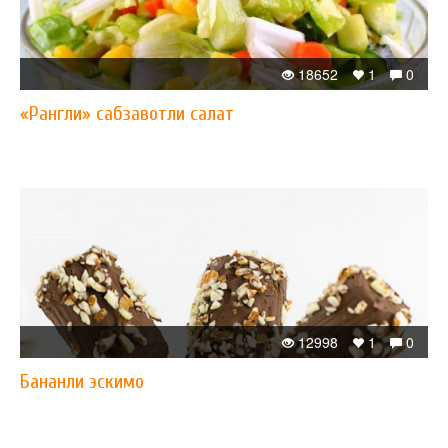
18652
1
0
«Рангли» сабзавотли салат
12998
1
0
Бананли эскимо