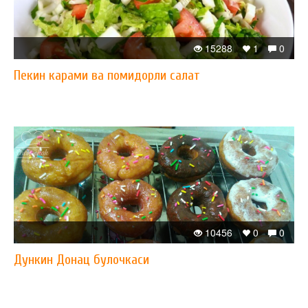
15288
1
0
Пекин карами ва помидорли салат
10456
0
0
Дункин Донац булочкаси