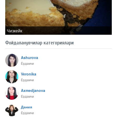
Чизкейк
Фойдаланувчилар категориялари
Ashurova
Ёрдамчи
Veronika
Ёрдамчи
Axmedjanova
Ёрдамчи
Дания
Ёрдамчи