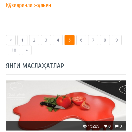
Қўзиқоринли жульен
«
1
2
3
4
5
6
7
8
9
10
»
ЯНГИ МАСЛАҲАТЛАР
15229
0
0