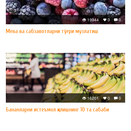
19944
0
0
Мева ва сабзавотларни тўғри музлатиш
16201
0
0
Бананларни истеъмол қилишнинг 10 та сабаби