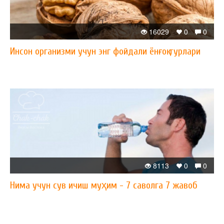
16029
0
0
Инсон организми учун энг фойдали ёнғоқ турлари
8113
0
0
Нима учун сув ичиш муҳим - 7 саволга 7 жавоб