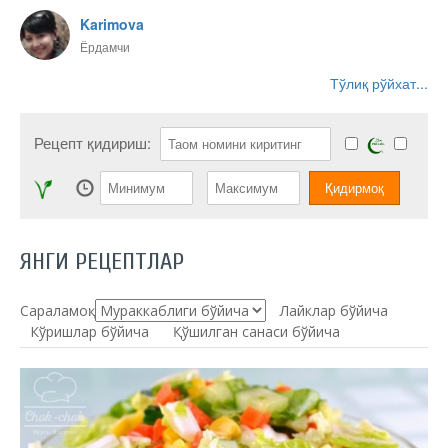
Karimova
Ёрдамчи
Тўлиқ рўйхат...
Рецепт қидириш:
ЯНГИ РЕЦЕПТЛАР
Сараламоқ:
Лайклар бўйича
Кўришлар бўйича
Қўшилган санаси бўйича