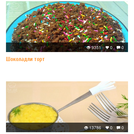
9351
0
0
Шоколадли торт
13786
0
0