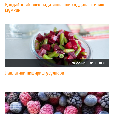
Қандай қилиб ошхонада ишлашни соддалаштириш
мумкин
22441
0
0
Лавлагини пишириш усуллари