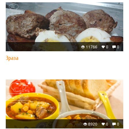
11766
0
0
Зраза
8920
0
0