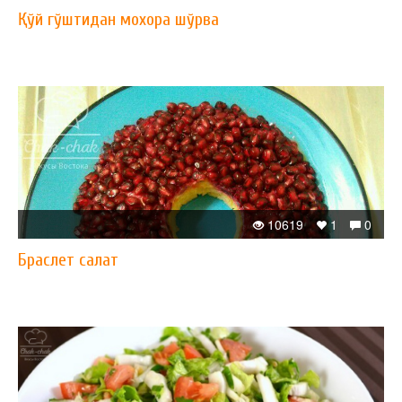
Қўй гўштидан мохора шўрва
10619
1
0
Браслет салат