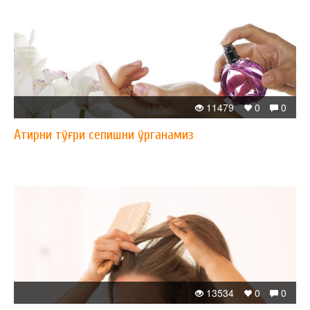
11479
0
0
Атирни тўғри сепишни ўрганамиз
13534
0
0