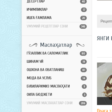
ДЕСЕРТЛАР
40
ИЧИМЛИКЛАР
17
ҚИШГА ҒАМЛАМА
20
Рецеп
УМУМИЙ РЕЦЕПТЛАР СОНИ
346
ЯНГИ 
Маслаҳатлар
ГЎЗАЛЛИК ВА САЛОМАТЛИК
80
ШИНАМ УЙ
19
ОШХОНА ВА ОВҚАТЛАНИШ
81
МОДА ВА УСЛУБ
14
БУВИЛАРИМИЗ МАСЛАҲАТИ
9
ОИЛА БЮДЖЕТИ
3
УМУМИЙ МАСЛАХАТЛАР СОНИ
206
Прага т