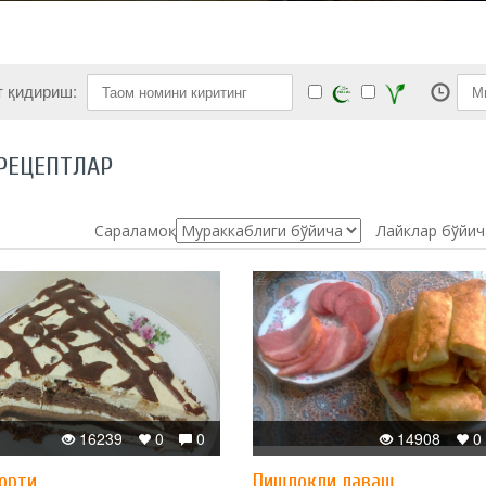
т қидириш:
РЕЦЕПТЛАР
Сараламоқ:
Лайклар бўйич
16239
0
0
14908
0
орти
Пишлоқли лаваш