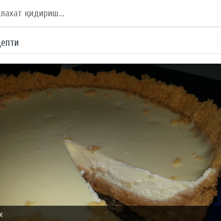
цепти
к