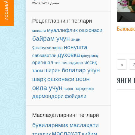
25-09 14:52 Дания
Рецептларнинг теглари
Бақлаж
муаллифлик ошхонаси
мевали
байрам учун
энди
нонушта
ўрганувчиларга
духовка
сабзавотли
қовурмоқ
оригинал
иссиқ
тез пишадиган
«
2
болалар учун
ширин
таом
осон
шарқ ошхонаси
ЯНГИ
оила учун
парҳезли
пирог
дармондори
фойдали
Маслаҳатларнинг теглари
бувиларимиз маслаҳати
маслаҳат
кийим
тозалик