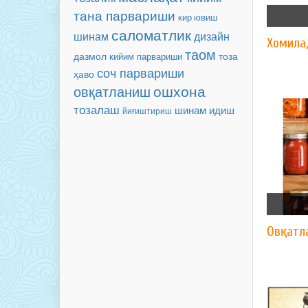
тана парвариши
кир ювиш
саломатлик
шинам
дизайн
Хомила
таом
тоза
дазмол
кийим парвариши
соч парвариши
ҳаво
ошхона
овқатланиш
тозалаш
шинам
идиш
йиғиштириш
Овқатл