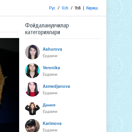
Рус
/
Uzb
/
Узб
|
Кириш
Фойдаланувчилар
категориялари
Ashurova
Ёрдамчи
Veronika
Ёрдамчи
Axmedjanova
Ёрдамчи
Дания
Ёрдамчи
Karimova
Ёрдамчи