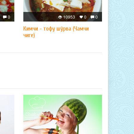
0
10953
0
0
Кимчи - тофу шўрва (Чамчи
чиге)