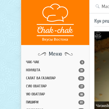
Кун ре
Меню
ЧАК-ЧАК
6
НОНУШТА
39
САЛАТ ВА ГАЗАКЛАР
50
СУЮҚ ОВҚАТЛАР
27
ҚУЮҚ ОВҚАТЛАР
66
ПИШИРИҚ
81
Чизкей