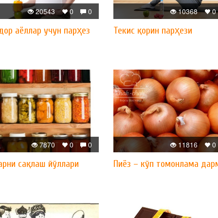
20543
0
0
10368
0
дор аёллар учун парҳез
Текис қорин парҳези
7870
0
0
11816
0
арни сақлаш йўллари
Пиёз – кўп томонлама дар