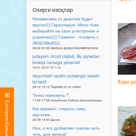
Охирги изоҳлар
Независимо от дырочек будет
вкусно))) Гарантирую. Мясо тоже
выбирайте на свое усмотрение и
усвоение)))) Главное - готовить с
ЛЮБОВЬЮ)))
08-03 22:36 islamova ipargul khamidkhanovna
judayam ciroyli ciqibdi. Bu yiyiwdan
bowqa narsaga yaramidi
16-01 22:41 D i l i m
tayyorlash usulini yozsangiz yaxshi
Корн д
bo'lardi
28-12 15:10 Topradio.zn.uz online
Точно поможеть ?
17-02 17:08 Исмайлова Райхан Куанышбаевна
Как вариант, открыть семь
карточек...
25-09 14:54 Дания
Неа, я его добавляю совсем чуть-
чуть, для запаха!