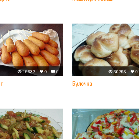
15632
0
0
30293
0
ог
Булочка