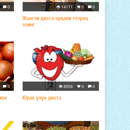
0
14171
0
0
Жангчи диэта орқали тезроқ
озинг
0
8556
0
0
мон
Юрак учун диэта