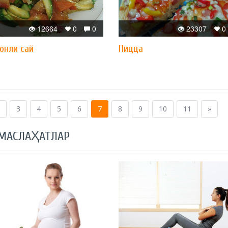
12664
0
0
23307
0
онли сай
Пицца
3
4
5
6
7
8
9
10
11
»
 МАСЛАҲАТЛАР