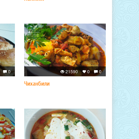
0
21590
0
0
Чиханбили