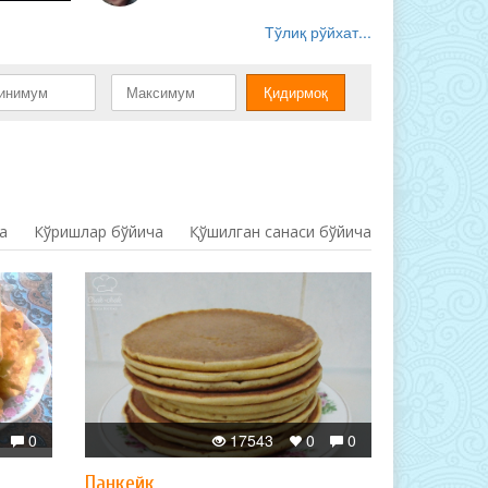
Тўлиқ рўйхат...
а
Кўришлар бўйича
Қўшилган санаси бўйича
0
17543
0
0
Панкейк