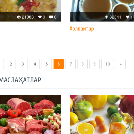
21983
0
0
32341
1
Xолвайтар
2
3
4
5
6
7
8
9
10
»
 МАСЛАҲАТЛАР