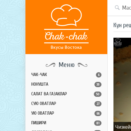
Кун ре
Меню
ЧАК-ЧАК
6
НОНУШТА
39
САЛАТ ВА ГАЗАКЛАР
50
СУЮҚ ОВҚАТЛАР
27
ҚУЮҚ ОВҚАТЛАР
66
ПИШИРИҚ
81
Чизкей