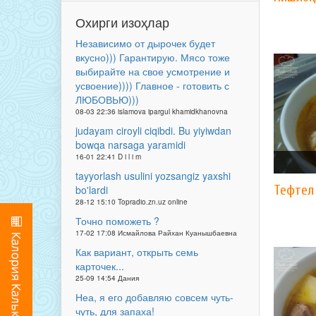
Охирги изоҳлар
Независимо от дырочек будет
вкусно))) Гарантирую. Мясо тоже
выбирайте на свое усмотрение и
усвоение)))) Главное - готовить с
ЛЮБОВЬЮ)))
08-03 22:36 islamova ipargul khamidkhanovna
judayam ciroyli ciqibdi. Bu yiyiwdan
bowqa narsaga yaramidi
16-01 22:41 D i l i m
tayyorlash usulini yozsangiz yaxshi
Тефтел
bo'lardi
28-12 15:10 Topradio.zn.uz online
Точно поможеть ?
17-02 17:08 Исмайлова Райхан Куанышбаевна
Как вариант, открыть семь
карточек...
25-09 14:54 Дания
Неа, я его добавляю совсем чуть-
чуть, для запаха!