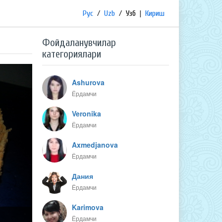
Рус
/
Uzb
/
Узб
|
Кириш
Фойдаланувчилар
категориялари
Ashurova
Ёрдамчи
Veronika
Ёрдамчи
Axmedjanova
Ёрдамчи
Дания
Ёрдамчи
Karimova
Ёрдамчи