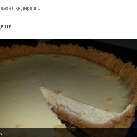
цепти
к