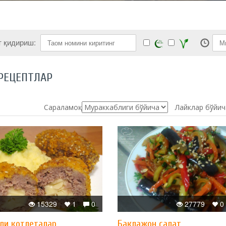
т қидириш:
РЕЦЕПТЛАР
Сараламоқ:
Лайклар бўйич
15329
1
0
27779
0
ли котлеталар
Бақлажон салат