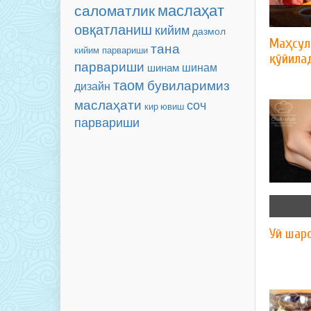
маслаҳат
саломатлик
овқатланиш
кийим
дазмол
Маҳсул
тана
кийим парвариши
қўйила
парвариши
шинам
шинам
таом
бувиларимиз
дизайн
маслаҳати
соч
кир ювиш
парвариши
Уй шар