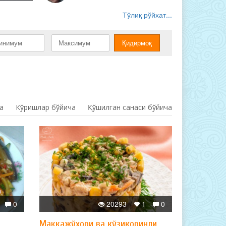
Тўлиқ рўйхат...
а
Кўришлар бўйича
Қўшилган санаси бўйича
0
20293
1
0
Маккажўхори ва қўзиқоринли