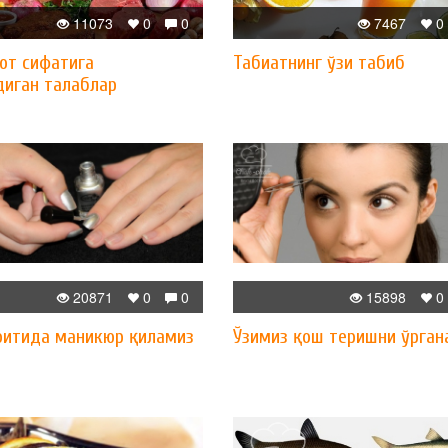
11073
0
0
7467
0
от сифатига
Табиатнинг ўзи табиб
диган талаблар
20871
0
0
15898
0
оитида маникюр қиламиз
Ўзимиз қош теришни ўрган