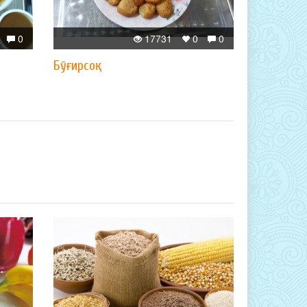
0
17731
0
0
Бўғирсоқ