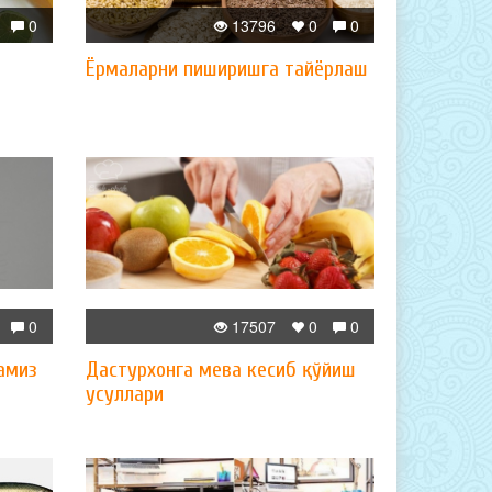
0
13796
0
0
Ёрмаларни пиширишга тайёрлаш
0
17507
0
0
амиз
Дастурхонга мева кесиб қўйиш
усуллари