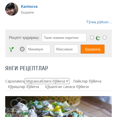
Karimova
Ёрдамчи
Тўлиқ рўйхат...
Рецепт қидириш:
ЯНГИ РЕЦЕПТЛАР
Сараламоқ:
Лайклар бўйича
Кўришлар бўйича
Қўшилган санаси бўйича