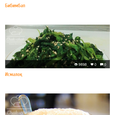
Бибимбап
9898
0
0
Исмалоқ