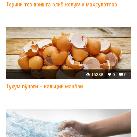
Терини тез қаришга олиб келувчи маҳсулотлар
15386
0
0
Тухум пўчоғи – кальций манбаи