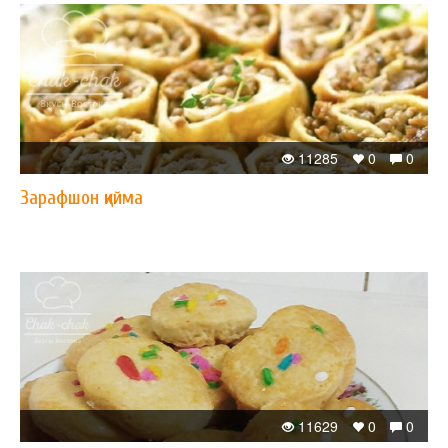
11285
0
0
Зарафшон қийма
11629
0
0