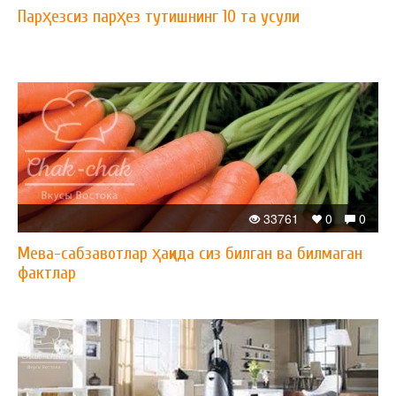
Парҳезсиз парҳез тутишнинг 10 та усули
33761
0
0
Мева-сабзавотлар ҳақида сиз билган ва билмаган
фактлар