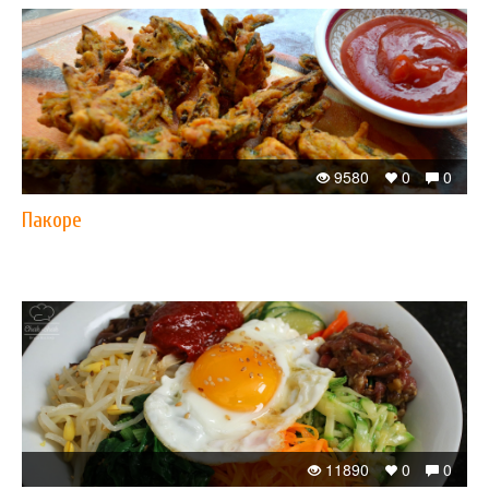
9580
0
0
Пакоре
11890
0
0