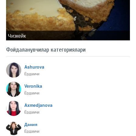
Чизкейк
Фойдаланувчилар категориялари
Ashurova
Ёрдамчи
Veronika
Ёрдамчи
Axmedjanova
Ёрдамчи
Дания
Ёрдамчи