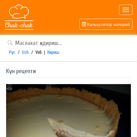
Toggl
navig
Калькулятор калорий
Рус
/
Uzb
/
Узб
|
Кириш
Кун рецепти