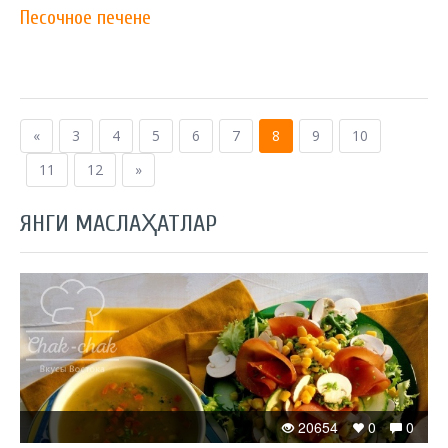
Песочное печене
«
3
4
5
6
7
8
9
10
11
12
»
ЯНГИ МАСЛАҲАТЛАР
20654
0
0