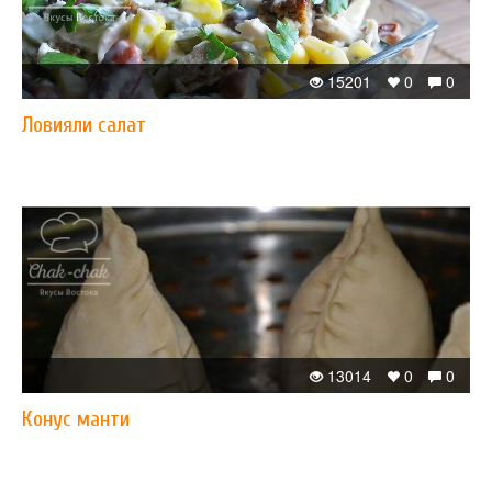
15201
0
0
Ловияли салат
13014
0
0
Конус манти