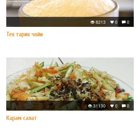
8213
0
0
Теx тарик чойи
31130
0
0
Карам салат