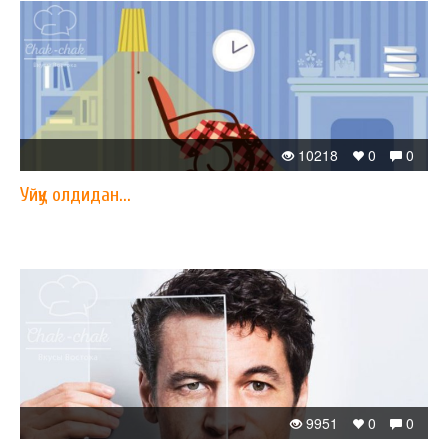
10218
0
0
Уйқу олдидан...
9951
0
0