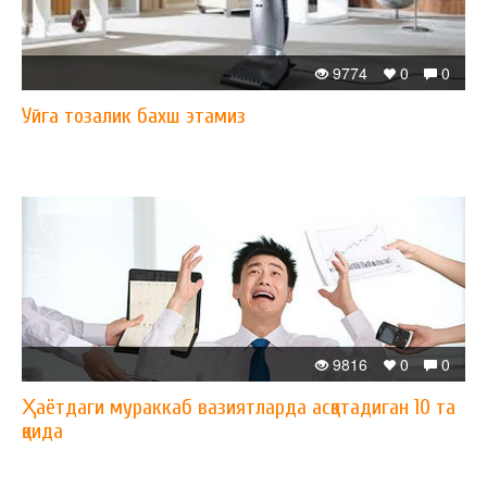
9774
0
0
Уйга тозалик бахш этамиз
9816
0
0
Ҳаётдаги мураккаб вазиятларда асқотадиган 10 та
қоида