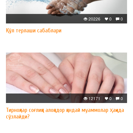
20226
0
0
Қўл терлаши сабаблари
12171
0
0
Тирноқлар соғлиққа алоқадор қандай муаммолар ҳақида
сўзлайди?