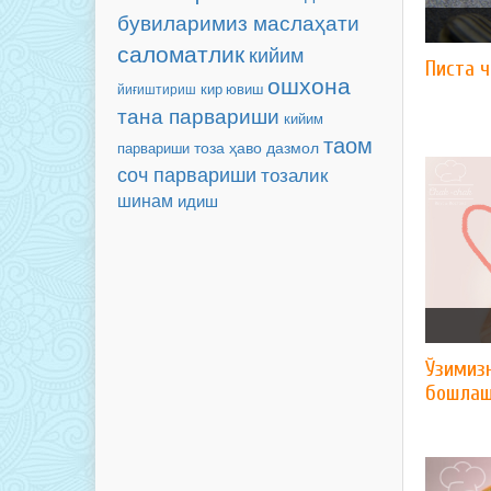
бувиларимиз маслаҳати
саломатлик
кийим
Писта 
ошхона
йиғиштириш
кир ювиш
тана парвариши
кийим
таом
тоза ҳаво
парвариши
дазмол
соч парвариши
тозалик
шинам
идиш
Ўзимиз
бошлаш