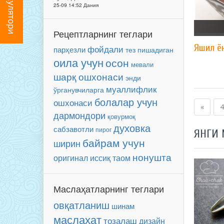
25-09 14:52 Дания
Рецептларнинг теглари
Яшил ё
фойдали
парҳезли
тез пишадиган
оила учун
осон
мевали
шарқ ошхонаси
энди
муаллифлик
ўрганувчиларга
болалар учун
ошхонаси
«
4
дармондори
қовурмоқ
духовка
сабзавотли
пирог
ЯНГИ
байрам учун
ширин
нонушта
оригинал
иссиқ таом
Маслаҳатларнинг теглари
овқатланиш
шинам
маслаҳат
тозалаш
дизайн