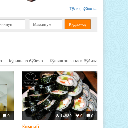
Тўлиқ рўйхат...
а
Кўришлар бўйича
Қўшилган санаси бўйича
0
14889
0
0
Кимпаб