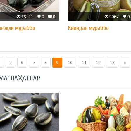
16121
0
0
9067
0
нғоқли мураббо
Кивидан мураббо
5
6
7
8
9
10
11
12
13
»
 МАСЛАҲАТЛАР