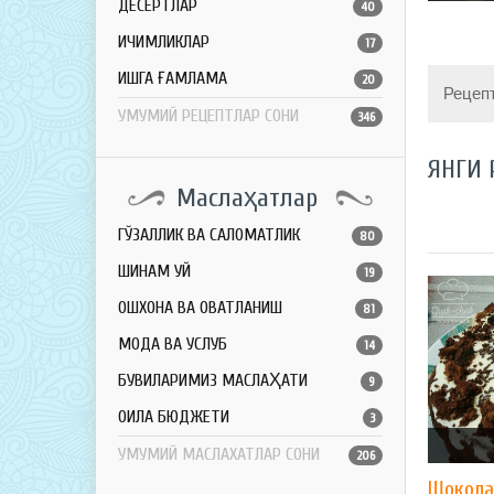
ДЕСЕРТЛАР
40
ИЧИМЛИКЛАР
17
ҚИШГА ҒАМЛАМА
20
Рецеп
УМУМИЙ РЕЦЕПТЛАР СОНИ
346
ЯНГИ 
Маслаҳатлар
ГЎЗАЛЛИК ВА САЛОМАТЛИК
80
ШИНАМ УЙ
19
ОШХОНА ВА ОВҚАТЛАНИШ
81
МОДА ВА УСЛУБ
14
БУВИЛАРИМИЗ МАСЛАҲАТИ
9
ОИЛА БЮДЖЕТИ
3
УМУМИЙ МАСЛАХАТЛАР СОНИ
206
Шокола