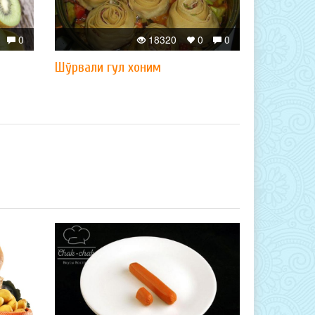
0
18320
0
0
Шўрвали гул хоним