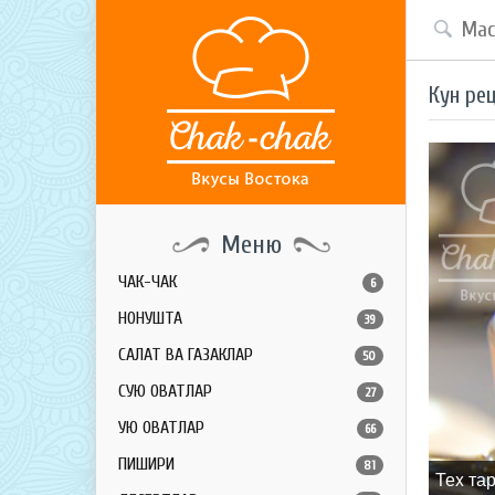
Кун ре
Меню
ЧАК-ЧАК
6
НОНУШТА
39
САЛАТ ВА ГАЗАКЛАР
50
СУЮҚ ОВҚАТЛАР
27
ҚУЮҚ ОВҚАТЛАР
66
ПИШИРИҚ
81
Теx та