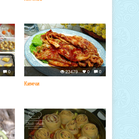
0
23479
0
0
Кимчи