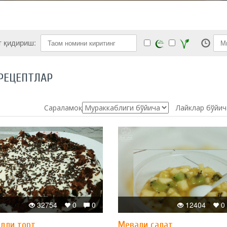
т қидириш:
РЕЦЕПТЛАР
Сараламоқ:
Лайклар бўйич
32754
0
0
12404
0
дли торт
Мевали салат