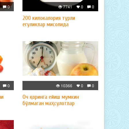
0
7741
0
0
200 килокалория турли
егуликлар мисолида
0
10366
0
0
ни
Оч қоринга ейиш мумкин
бўлмаган маҳсулотлар