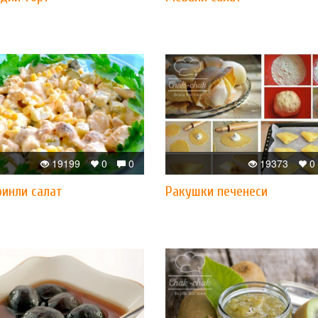
19199
0
0
19373
0
ринли салат
Ракушки печенеси