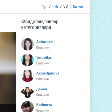
Рус
/
Uzb
/
Узб
|
Кириш
Фойдаланувчилар
категориялари
Ashurova
Ёрдамчи
Veronika
Ёрдамчи
Axmedjanova
Ёрдамчи
Дания
Ёрдамчи
Karimova
Ёрдамчи