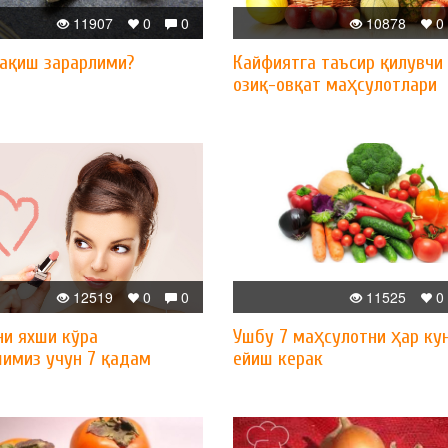
11907
0
0
10878
0
чақиш зарарлими?
Кайфиятга таъсир қилувчи
озиқ-овқат маҳсулотлари
12519
0
0
11525
0
ни яхши кўра
Ушбу 7 маҳсулотни ҳар ку
имиз учун 7 қадам
ейиш керак