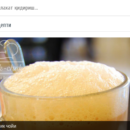
цепти
рик чойи