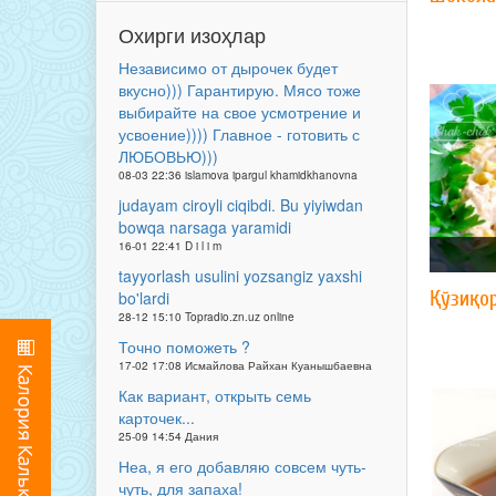
Охирги изоҳлар
Независимо от дырочек будет
вкусно))) Гарантирую. Мясо тоже
выбирайте на свое усмотрение и
усвоение)))) Главное - готовить с
ЛЮБОВЬЮ)))
08-03 22:36 islamova ipargul khamidkhanovna
judayam ciroyli ciqibdi. Bu yiyiwdan
bowqa narsaga yaramidi
16-01 22:41 D i l i m
tayyorlash usulini yozsangiz yaxshi
Қўзиқо
bo'lardi
28-12 15:10 Topradio.zn.uz online
Точно поможеть ?
17-02 17:08 Исмайлова Райхан Куанышбаевна
Как вариант, открыть семь
карточек...
25-09 14:54 Дания
Неа, я его добавляю совсем чуть-
чуть, для запаха!