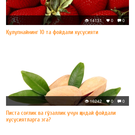
14131
0
0
Қулупнайнинг 10 та фойдали хусусияти
16242
0
0
Писта соғлик ва гўзаллик учун қандай фойдали
хусусиятларга эга?