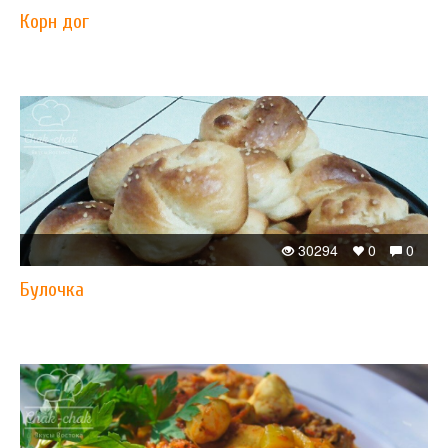
Корн дог
30294
0
0
Булочка