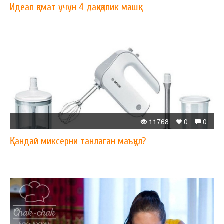
Идеал қомат учун 4 дақиқалик машқ
11768
0
0
Қандай миксерни танлаган маъқул?