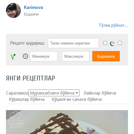
Karimova
Ёрдамчи
Тўлиқ рўйхат...
Рецепт қидириш:
ЯНГИ РЕЦЕПТЛАР
Сараламоқ:
Лайклар бўйича
Кўришлар бўйича
Қўшилган санаси бўйича