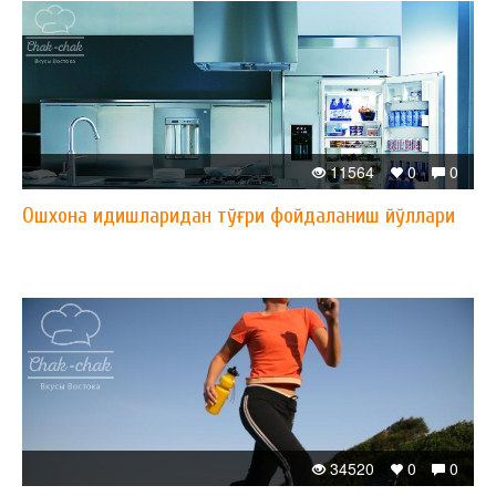
11564
0
0
Ошхона идишларидан тўғри фойдаланиш йўллари
34520
0
0