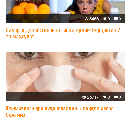
8466
0
0
Баҳорги депрессияни енгишга ёрдам берадиган 7
та маҳсулот
25717
0
0
Юзимиздаги қора нуқтачалардан 5 дақиқада халос
бўламиз