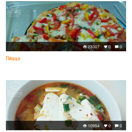
23307
0
0
Пицца
10954
0
0