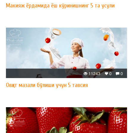
Макияж ёрдамида ёш кўринишнинг 5 та усули
11243
0
0
Овқат мазали бўлиши учун 5 тавсия