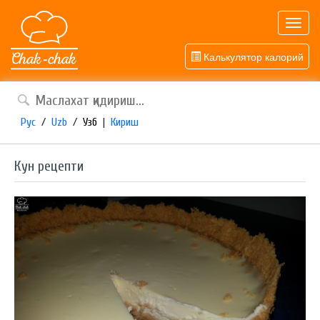
Toggl
navig
Калькулятор калорий
Рус
/
Uzb
/
Узб
|
Кириш
Кун рецепти