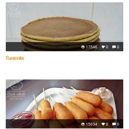
17546
0
0
Панкейк
15634
0
0