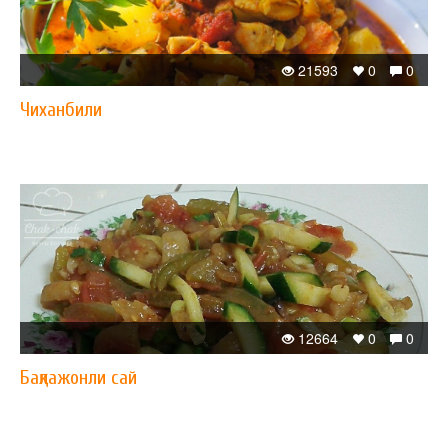
21593
0
0
Чиханбили
12664
0
0
Бақлажонли сай