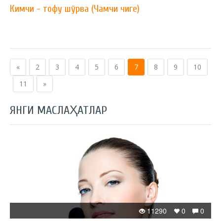
Кимчи - тофу шўрва (Чамчи чиге)
«
2
3
4
5
6
7
8
9
10
11
»
ЯНГИ МАСЛАҲАТЛАР
11290
0
0