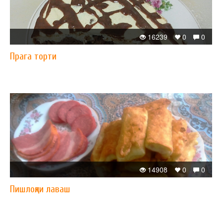
16239
0
0
Прага торти
14908
0
0
Пишлоқли лаваш