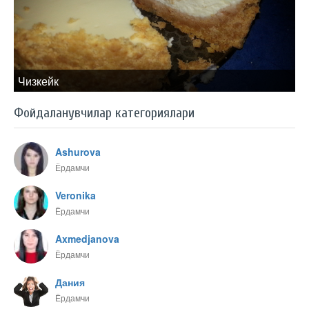
Чизкейк
Фойдаланувчилар категориялари
Ashurova
Ёрдамчи
Veronika
Ёрдамчи
Axmedjanova
Ёрдамчи
Дания
Ёрдамчи