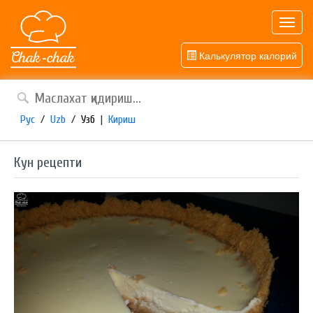
Toggl
navig
Калькулятор калорий
Рус
/
Uzb
/
Узб
|
Кириш
Кун рецепти