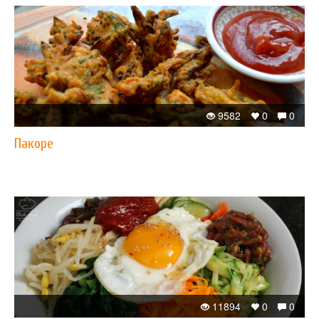
9582
0
0
Пакоре
11894
0
0