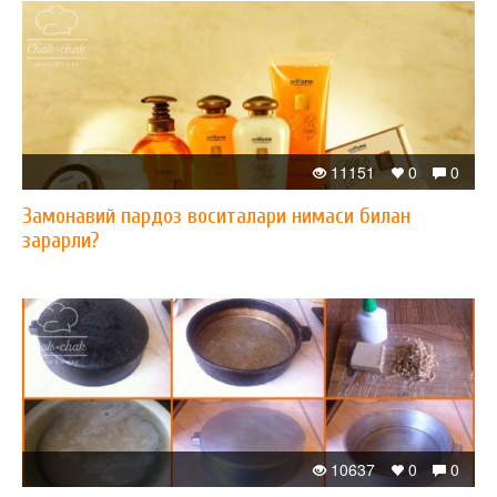
11151
0
0
Замонавий пардоз воситалари нимаси билан
зарарли?
10637
0
0