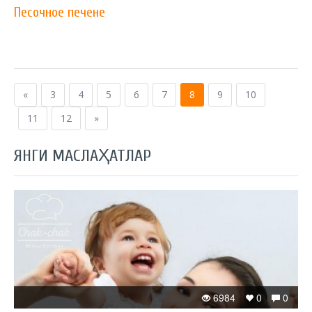
Песочное печене
«
3
4
5
6
7
8
9
10
11
12
»
ЯНГИ МАСЛАҲАТЛАР
6984
0
0