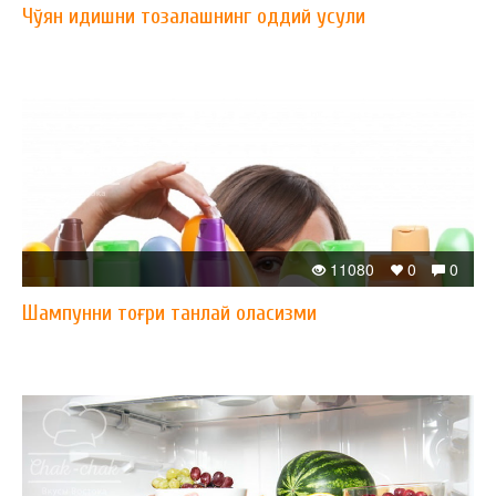
Чўян идишни тозалашнинг оддий усули
11080
0
0
Шампунни тоғри танлай оласизми