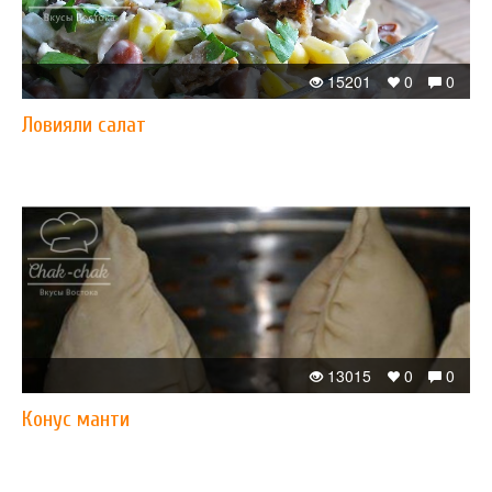
15201
0
0
Ловияли салат
13015
0
0
Конус манти