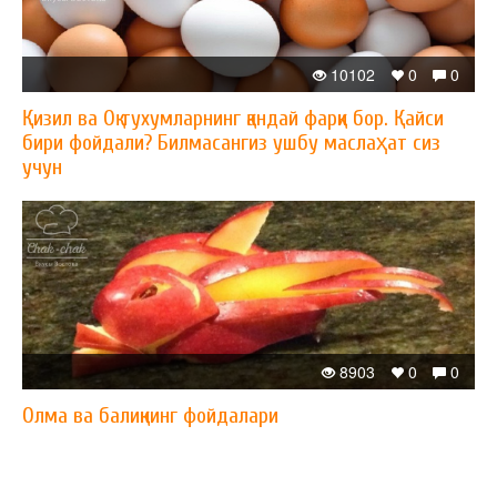
10102
0
0
Қизил ва Оқ тухумларнинг қандай фарқи бор. Қайси
бири фойдали? Билмасангиз ушбу маслаҳат сиз
учун
8903
0
0
Олма ва балиқнинг фойдалари