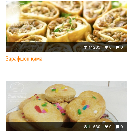
11285
0
0
Зарафшон қийма
11630
0
0