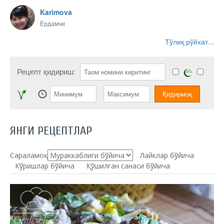
Karimova
Ёрдамчи
Тўлиқ рўйхат...
Рецепт қидириш:
ЯНГИ РЕЦЕПТЛАР
Сараламоқ:
Лайклар бўйича
Кўришлар бўйича
Қўшилган санаси бўйича