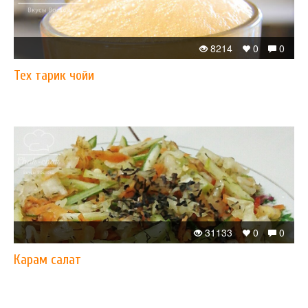
8214
0
0
Теx тарик чойи
31133
0
0
Карам салат