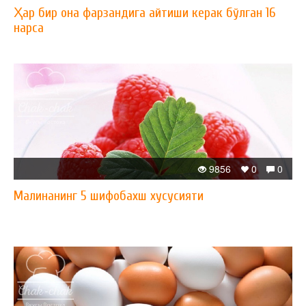
Ҳар бир она фарзандига айтиши керак бўлган 16
нарса
9856
0
0
Малинанинг 5 шифобахш хусусияти