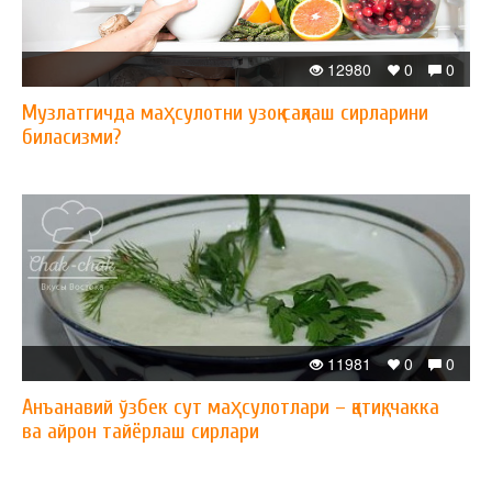
12980
0
0
Музлатгичда маҳсулотни узоқ сақлаш сирларини
биласизми?
11981
0
0
Анъанавий ўзбек сут маҳсулотлари – қатиқ, чакка
ва айрон тайёрлаш сирлари