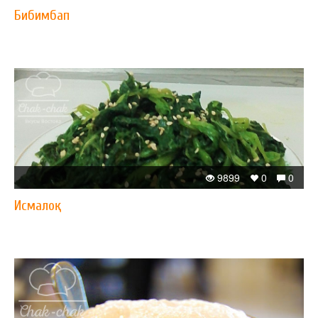
Бибимбап
9899
0
0
Исмалоқ