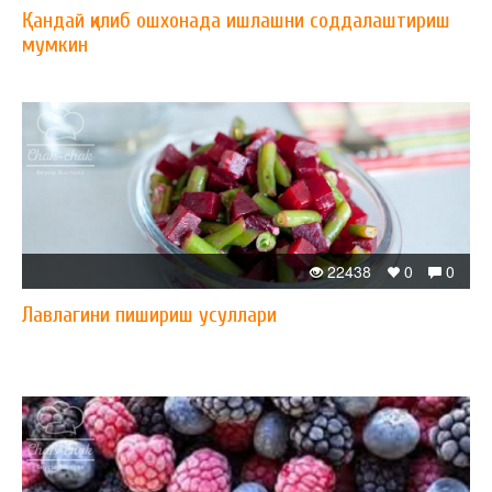
Қандай қилиб ошхонада ишлашни соддалаштириш
мумкин
22438
0
0
Лавлагини пишириш усуллари