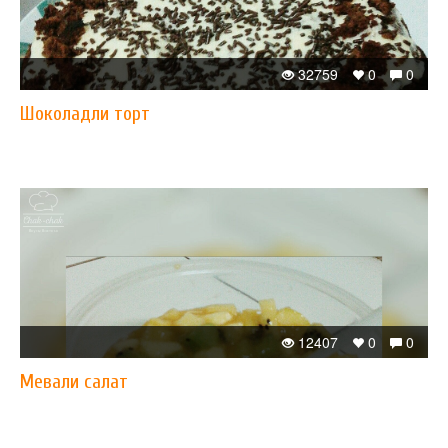
32759
0
0
Шоколадли торт
12407
0
0
Мевали салат