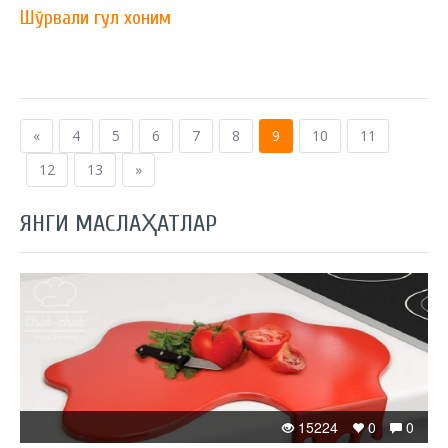
Шўрвали гул хоним
«
4
5
6
7
8
9
10
11
12
13
»
ЯНГИ МАСЛАҲАТЛАР
15224
0
0