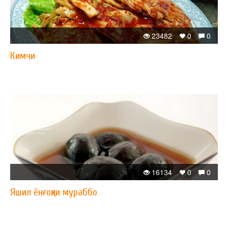
23482
0
0
Кимчи
16134
0
0
Яшил ёнғоқли мураббо