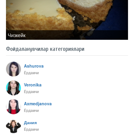
Чизкейк
Фойдаланувчилар категориялари
Ashurova
Ёрдамчи
Veronika
Ёрдамчи
Axmedjanova
Ёрдамчи
Дания
Ёрдамчи