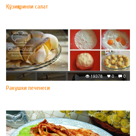
Қўзиқоринли салат
19378
0
0
Ракушки печенеси