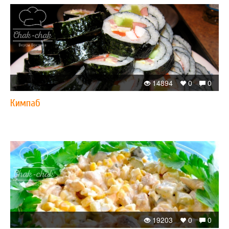
14894
0
0
Кимпаб
19203
0
0