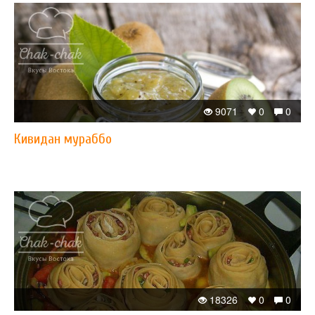
9071
0
0
Кивидан мураббо
18326
0
0