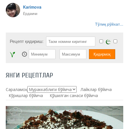
Karimova
Ёрдамчи
Тўлиқ рўйхат...
Рецепт қидириш:
ЯНГИ РЕЦЕПТЛАР
Сараламоқ:
Лайклар бўйича
Кўришлар бўйича
Қўшилган санаси бўйича