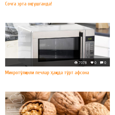
Сочга эрта оқ тушганда!
7078
0
0
Микротўлқинли печлар ҳақида тўрт афсона