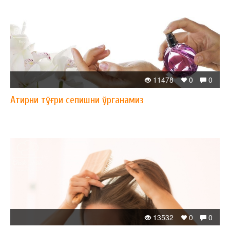
11478
0
0
Атирни тўғри сепишни ўрганамиз
13532
0
0