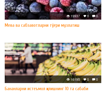
19937
0
0
Мева ва сабзавотларни тўғри музлатиш
16195
0
0
Бананларни истеъмол қилишнинг 10 та сабаби