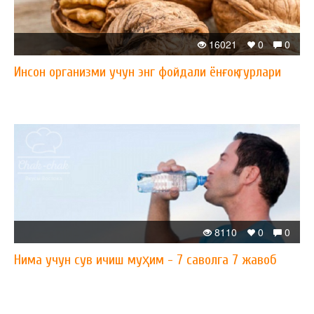
16021
0
0
Инсон организми учун энг фойдали ёнғоқ турлари
8110
0
0
Нима учун сув ичиш муҳим - 7 саволга 7 жавоб