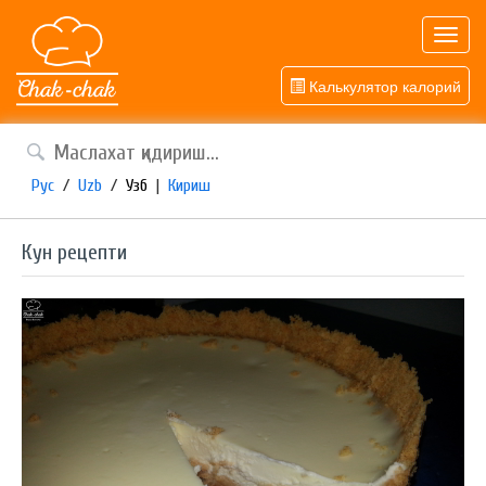
Toggl
navig
Калькулятор калорий
Рус
/
Uzb
/
Узб
|
Кириш
Кун рецепти