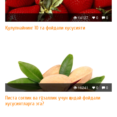
14127
0
0
Қулупнайнинг 10 та фойдали хусусияти
16241
0
0
Писта соғлик ва гўзаллик учун қандай фойдали
хусусиятларга эга?