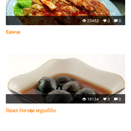
23482
0
0
Кимчи
16134
0
0
Яшил ёнғоқли мураббо