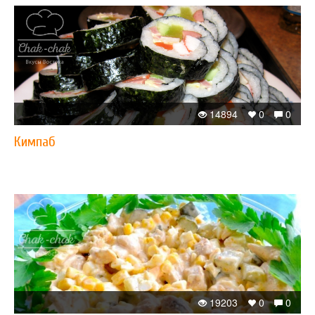
14894
0
0
Кимпаб
19203
0
0