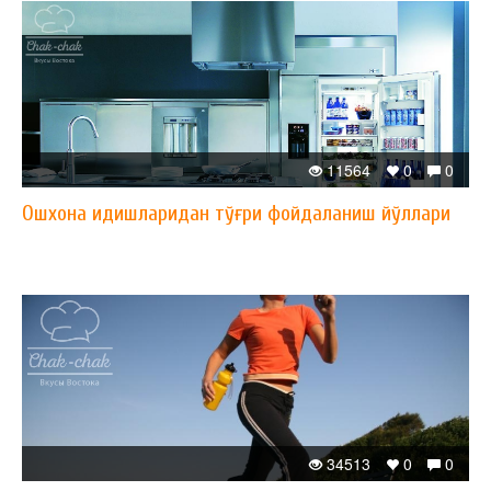
11564
0
0
Ошхона идишларидан тўғри фойдаланиш йўллари
34513
0
0