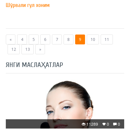
Шўрвали гул хоним
«
4
5
6
7
8
9
10
11
12
13
»
ЯНГИ МАСЛАҲАТЛАР
11289
0
0