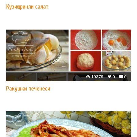
Қўзиқоринли салат
19379
0
0
Ракушки печенеси