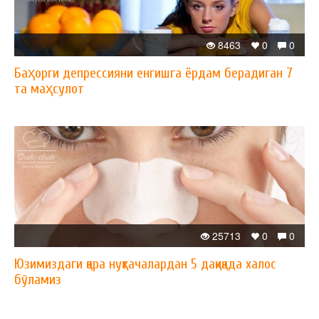
8463
0
0
Баҳорги депрессияни енгишга ёрдам берадиган 7
та маҳсулот
25713
0
0
Юзимиздаги қора нуқтачалардан 5 дақиқада халос
бўламиз