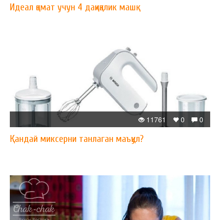
Идеал қомат учун 4 дақиқалик машқ
11761
0
0
Қандай миксерни танлаган маъқул?