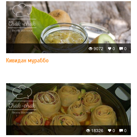
9072
0
0
Кивидан мураббо
18326
0
0