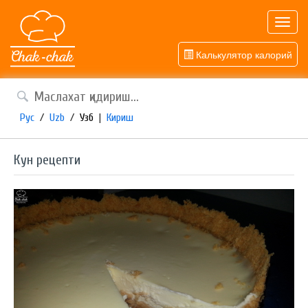
Toggl
navig
Калькулятор калорий
Рус
/
Uzb
/
Узб
|
Кириш
Кун рецепти