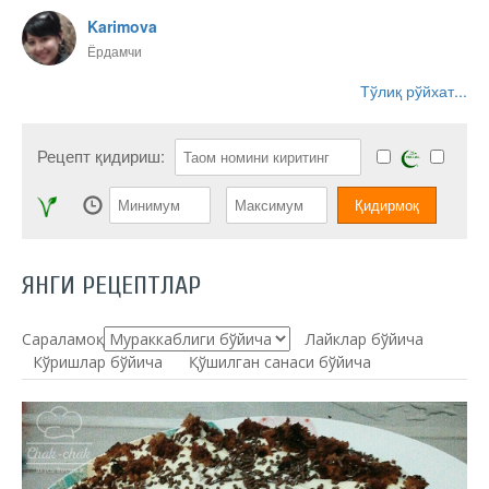
Karimova
Ёрдамчи
Тўлиқ рўйхат...
Рецепт қидириш:
ЯНГИ РЕЦЕПТЛАР
Сараламоқ:
Лайклар бўйича
Кўришлар бўйича
Қўшилган санаси бўйича