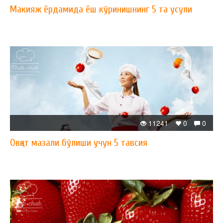
Макияж ёрдамида ёш кўринишнинг 5 та усули
11241
0
0
Овқат мазали бўлиши учун 5 тавсия