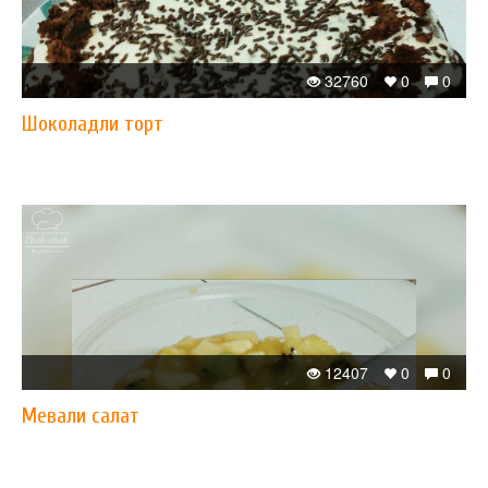
32760
0
0
Шоколадли торт
12407
0
0
Мевали салат