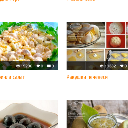
19206
0
0
19382
0
ринли салат
Ракушки печенеси