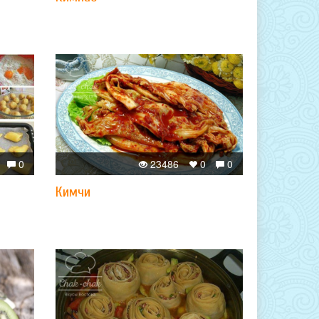
0
23486
0
0
Кимчи