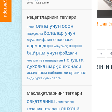
25-09 14:52 Дания
Рецептларнинг теглари
Яшил ё
оила учун
осон
пирог
болалар учун
парҳезли
муаллифлик ошхонаси
ширин
дармондори
қовурмоқ
байрам учун
фойдали
«
4
нонушта
мевали
тез пишадиган
духовка
шарқ ошхонаси
ЯНГИ
иссиқ таом
оригинал
сабзавотли
энди ўрганувчиларга
Маслаҳатларнинг теглари
овқатланиш
йиғиштириш
ошхона
тозалаш
тозалик