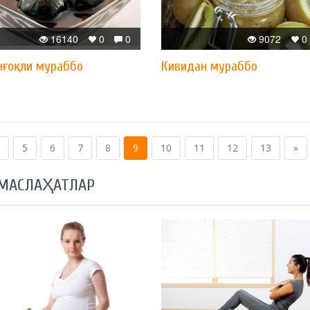
16140
0
0
9072
0
нғоқли мураббо
Кивидан мураббо
5
6
7
8
9
10
11
12
13
»
 МАСЛАҲАТЛАР