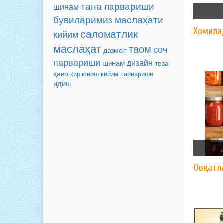
тана парвариши
шинам
бувиларимиз маслаҳати
Хомила
саломатлик
кийим
маслаҳат
таом
соч
дазмол
парвариши
дизайн
шинам
тоза
ҳаво
кийим парвариши
кир ювиш
идиш
Овқатл