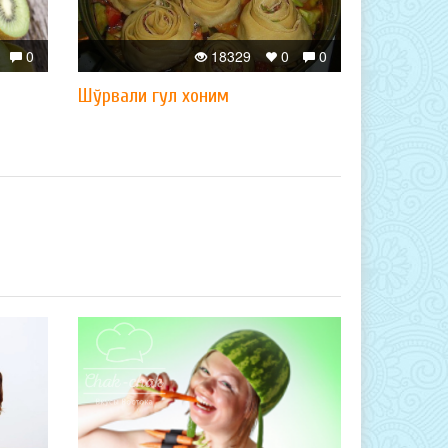
0
18329
0
0
Шўрвали гул хоним