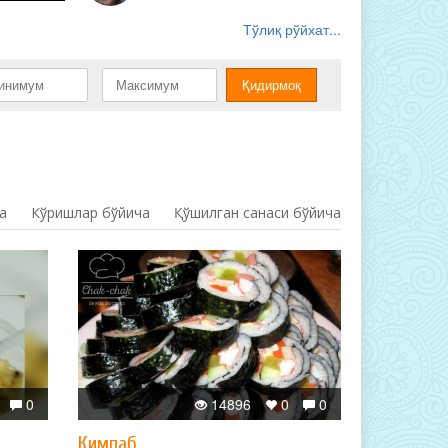
Тўлиқ рўйхат...
а
Кўришлар бўйича
Қўшилган санаси бўйича
0
14896
0
0
Кимпаб