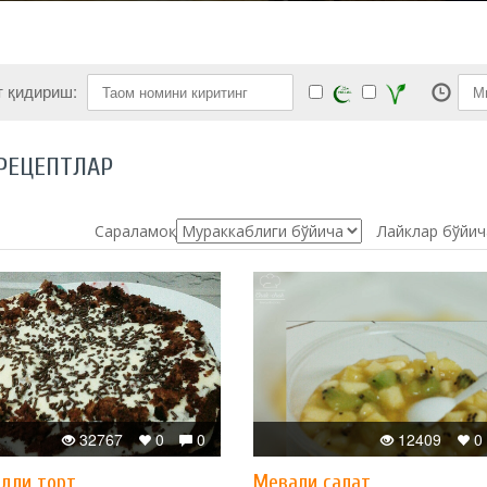
т қидириш:
РЕЦЕПТЛАР
Сараламоқ:
Лайклар бўйич
32767
0
0
12409
0
дли торт
Мевали салат