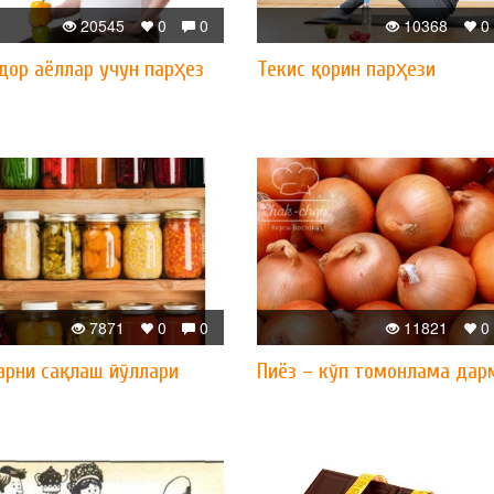
20545
0
0
10368
0
дор аёллар учун парҳез
Текис қорин парҳези
7871
0
0
11821
0
арни сақлаш йўллари
Пиёз – кўп томонлама дар