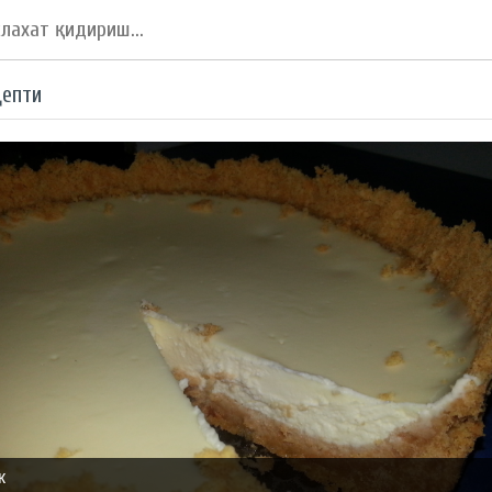
цепти
к