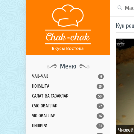
Кун ре
Меню
ЧАК-ЧАК
6
НОНУШТА
39
САЛАТ ВА ГАЗАКЛАР
50
СУЮҚ ОВҚАТЛАР
27
ҚУЮҚ ОВҚАТЛАР
66
ПИШИРИҚ
81
Чизкей