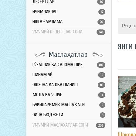
ДЕСЕРТЛАР
40
ИЧИМЛИКЛАР
17
ҚИШГА ҒАМЛАМА
20
Рецеп
УМУМИЙ РЕЦЕПТЛАР СОНИ
346
ЯНГИ 
Маслаҳатлар
ГЎЗАЛЛИК ВА САЛОМАТЛИК
80
ШИНАМ УЙ
19
ОШХОНА ВА ОВҚАТЛАНИШ
81
МОДА ВА УСЛУБ
14
БУВИЛАРИМИЗ МАСЛАҲАТИ
9
ОИЛА БЮДЖЕТИ
3
УМУМИЙ МАСЛАХАТЛАР СОНИ
206
Шокола