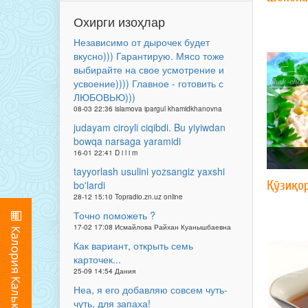
Охирги изоҳлар
Независимо от дырочек будет
вкусно))) Гарантирую. Мясо тоже
выбирайте на свое усмотрение и
усвоение)))) Главное - готовить с
ЛЮБОВЬЮ)))
08-03 22:36 islamova ipargul khamidkhanovna
judayam ciroyli ciqibdi. Bu yiyiwdan
bowqa narsaga yaramidi
16-01 22:41 D i l i m
tayyorlash usulini yozsangiz yaxshi
Қўзиқо
bo'lardi
28-12 15:10 Topradio.zn.uz online
Точно поможеть ?
17-02 17:08 Исмайлова Райхан Куанышбаевна
Как вариант, открыть семь
карточек...
25-09 14:54 Дания
Неа, я его добавляю совсем чуть-
чуть, для запаха!