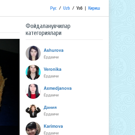
Рус
/
Uzb
/
Узб
|
Кириш
Фойдаланувчилар
категориялари
Ashurova
Ёрдамчи
Veronika
Ёрдамчи
Axmedjanova
Ёрдамчи
Дания
Ёрдамчи
Karimova
Ёрдамчи