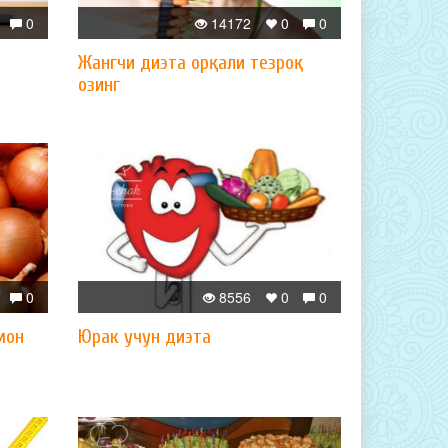
0
14172
0
0
Жангчи диэта орқали тезроқ
озинг
0
8556
0
0
мон
Юрак учун диэта