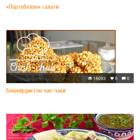
«Портобелло» салати
18093
0
0
Бошкирдистон чак-чаки