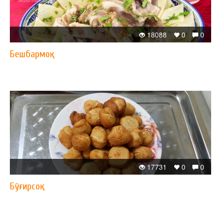
18088
0
0
Бешбармоқ
17731
0
0
Бўғирсоқ