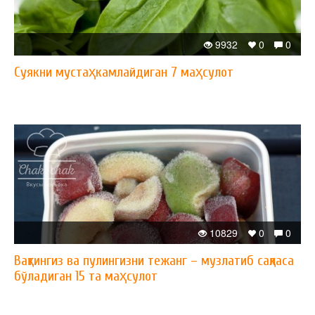
9932
0
0
Суякни мустаҳкамлайдиган 7 маҳсулот
10829
0
0
Вақтингиз ва пулингизни тежанг – музлатиб сақласа
бўладиган 15 та маҳсулот