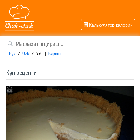
Toggl
navig
Калькулятор калорий
Рус
/
Uzb
/
Узб
|
Кириш
Кун рецепти