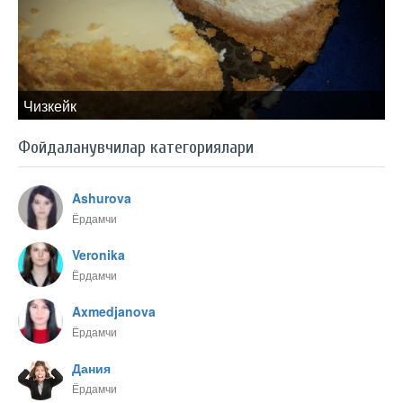
Чизкейк
Фойдаланувчилар категориялари
Ashurova
Ёрдамчи
Veronika
Ёрдамчи
Axmedjanova
Ёрдамчи
Дания
Ёрдамчи