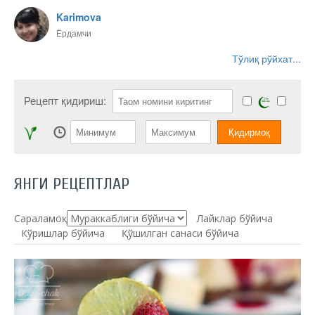
Karimova
Ёрдамчи
Тўлиқ рўйхат...
Рецепт қидириш:
ЯНГИ РЕЦЕПТЛАР
Сараламоқ:
Лайклар бўйича
Кўришлар бўйича
Қўшилган санаси бўйича