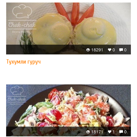
18291
0
0
Тухумли гуруч
18171
1
0