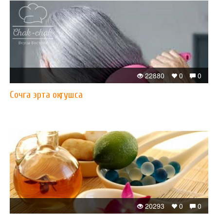
22880
0
0
Сочга эрта оқ тушса
20293
0
0