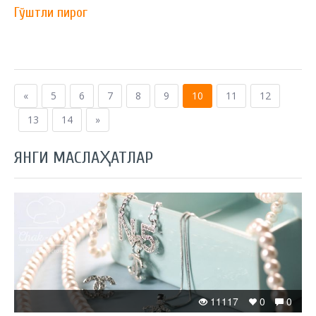
Гўштли пирог
«
5
6
7
8
9
10
11
12
13
14
»
ЯНГИ МАСЛАҲАТЛАР
11117
0
0