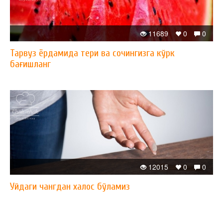
11689
0
0
Тарвуз ёрдамида тери ва сочингизга кўрк
бағишланг
12015
0
0
Уйдаги чангдан халос бўламиз