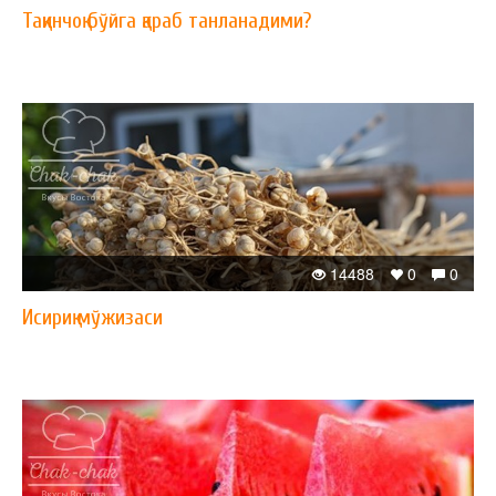
Тақинчоқ бўйга қараб танланадими?
14488
0
0
Исириқ мўжизаси