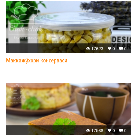
17623
0
0
Маккажўхори консерваси
17568
0
0