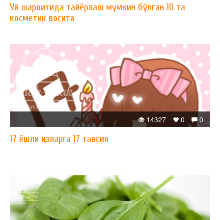
Уй шароитида тайёрлаш мумкин бўлган 10 та
косметик восита
14327
0
0
17 ёшли қизларга 17 тавсия