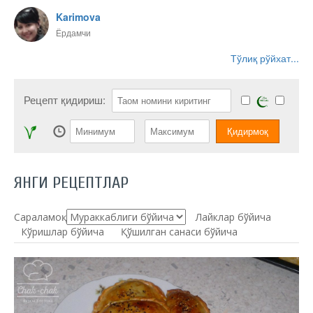
Karimova
Ёрдамчи
Тўлиқ рўйхат...
Рецепт қидириш:
ЯНГИ РЕЦЕПТЛАР
Сараламоқ:
Лайклар бўйича
Кўришлар бўйича
Қўшилган санаси бўйича