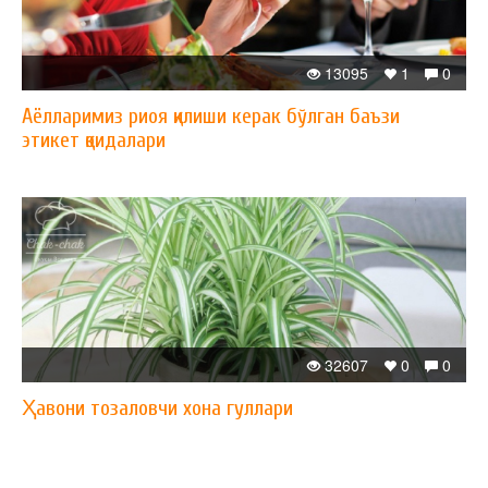
13095
1
0
Аёлларимиз риоя қилиши керак бўлган баъзи
этикет қоидалари
32607
0
0
Ҳавони тозаловчи хона гуллари