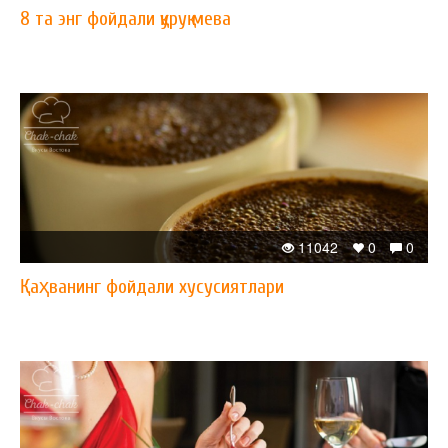
8 та энг фойдали қуруқ мева
11042
0
0
Қаҳванинг фойдали хусусиятлари