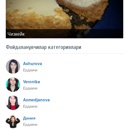
Чизкейк
Фойдаланувчилар категориялари
Ashurova
Ёрдамчи
Veronika
Ёрдамчи
Axmedjanova
Ёрдамчи
Дания
Ёрдамчи