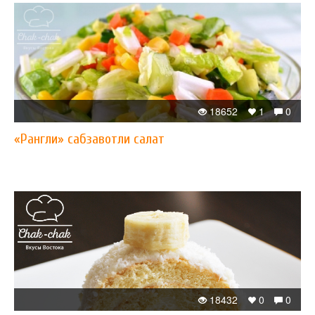
18652
1
0
«Рангли» сабзавотли салат
18432
0
0