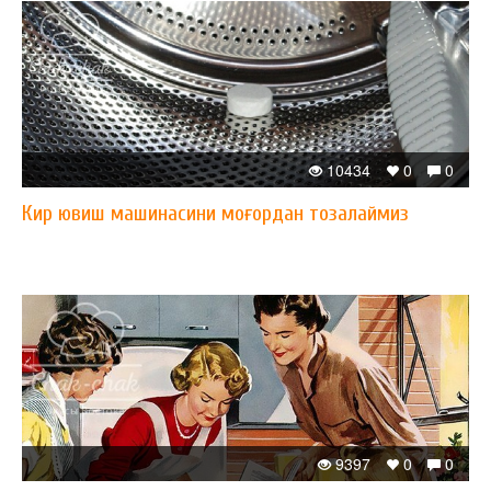
10434
0
0
Кир ювиш машинасини моғордан тозалаймиз
9397
0
0