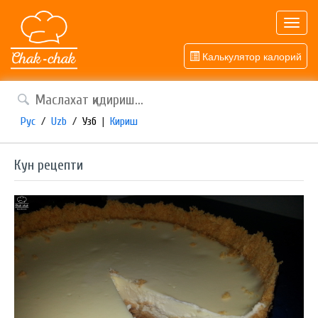
Toggl
navig
Калькулятор калорий
Рус
/
Uzb
/
Узб
|
Кириш
Кун рецепти