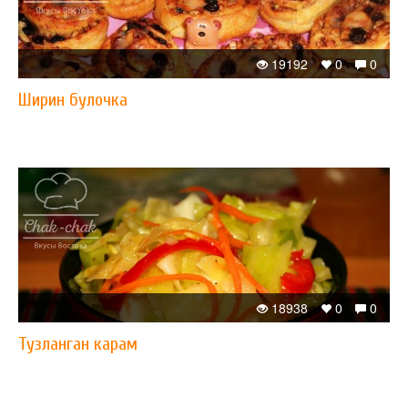
19192
0
0
Ширин булочка
18938
0
0
Тузланган карам