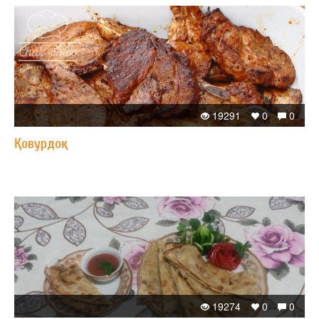
19291
0
0
Қовурдоқ
19274
0
0