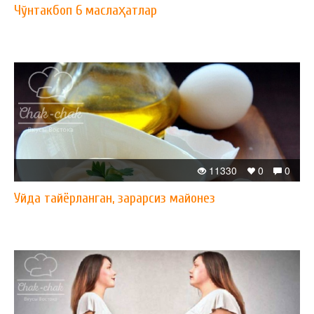
Чўнтакбоп 6 маслаҳатлар
11330
0
0
Уйда тайёрланган, зарарсиз майонез