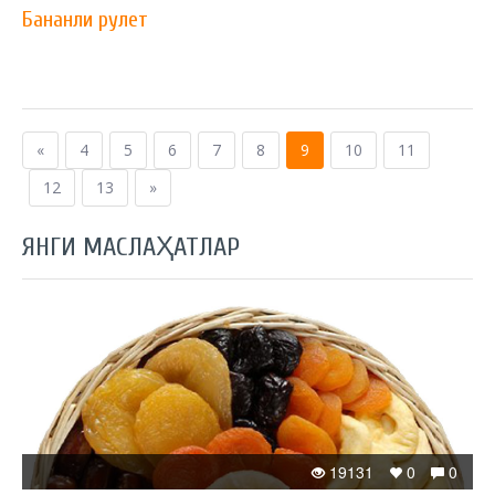
Бананли рулет
«
4
5
6
7
8
9
10
11
12
13
»
ЯНГИ МАСЛАҲАТЛАР
19131
0
0