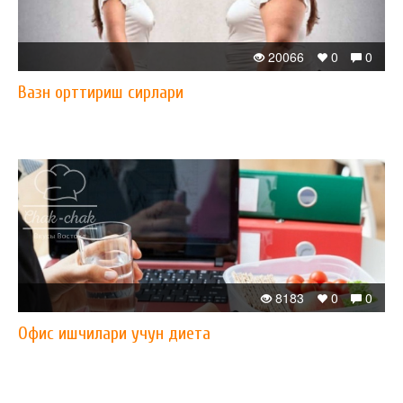
20066
0
0
Вазн орттириш сирлари
8183
0
0
Офис ишчилари учун диета