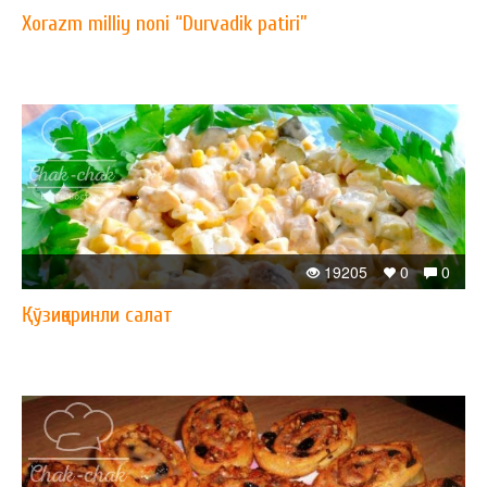
Xorazm milliy noni “Durvadik patiri”
19205
0
0
Қўзиқоринли салат