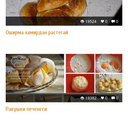
19524
0
0
Оширма хамирдан растегай
19382
0
0
Ракушки печенеси