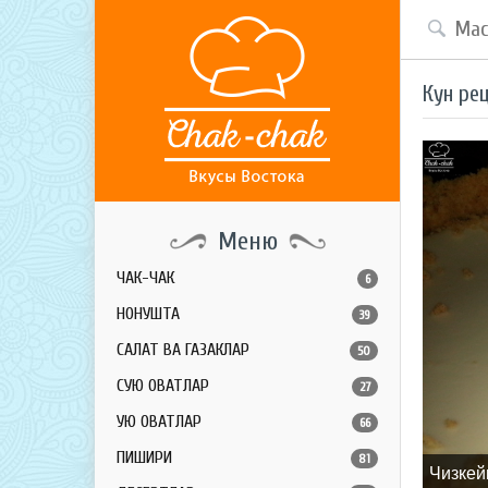
Кун ре
Меню
ЧАК-ЧАК
6
НОНУШТА
39
САЛАТ ВА ГАЗАКЛАР
50
СУЮҚ ОВҚАТЛАР
27
ҚУЮҚ ОВҚАТЛАР
66
ПИШИРИҚ
81
Чизкей