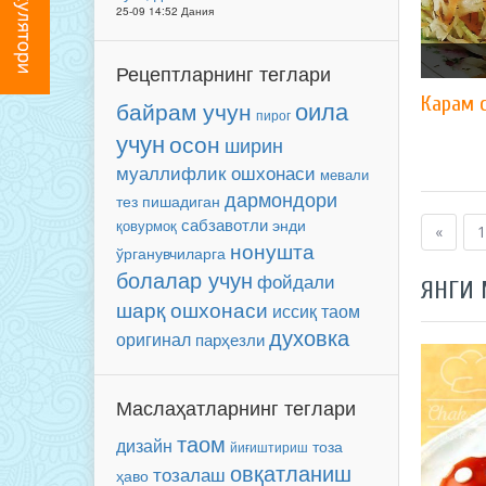
25-09 14:52 Дания
Рецептларнинг теглари
Карам 
оила
байрам учун
пирог
учун
осон
ширин
муаллифлик ошхонаси
мевали
дармондори
тез пишадиган
сабзавотли
энди
қовурмоқ
«
1
нонушта
ўрганувчиларга
болалар учун
фойдали
ЯНГИ
шарқ ошхонаси
иссиқ таом
духовка
оригинал
парҳезли
Маслаҳатларнинг теглари
таом
дизайн
тоза
йиғиштириш
овқатланиш
тозалаш
ҳаво