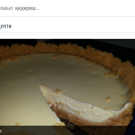
цепти
к