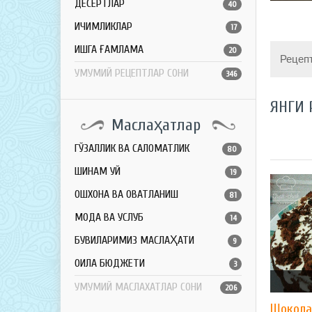
ДЕСЕРТЛАР
40
ИЧИМЛИКЛАР
17
ҚИШГА ҒАМЛАМА
20
Рецеп
УМУМИЙ РЕЦЕПТЛАР СОНИ
346
ЯНГИ 
Маслаҳатлар
ГЎЗАЛЛИК ВА САЛОМАТЛИК
80
ШИНАМ УЙ
19
ОШХОНА ВА ОВҚАТЛАНИШ
81
МОДА ВА УСЛУБ
14
БУВИЛАРИМИЗ МАСЛАҲАТИ
9
ОИЛА БЮДЖЕТИ
3
УМУМИЙ МАСЛАХАТЛАР СОНИ
206
Шокола