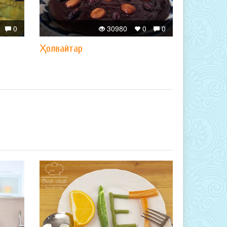
0
30980
0
0
Ҳолвайтар