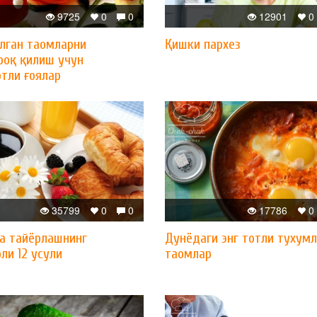
9725
0
0
12901
0
лган таомларни
Қишки пархез
роқ қилиш учун
отли ғоялар
35799
0
0
17786
0
а тайёрлашнинг
Дунёдаги энг тотли тухум
ли 12 усули
таомлар