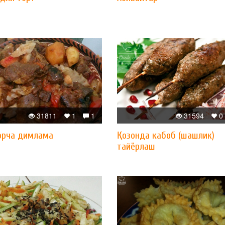
31811
1
1
31594
0
орча димлама
Қозонда кабоб (шашлик)
тайёрлаш