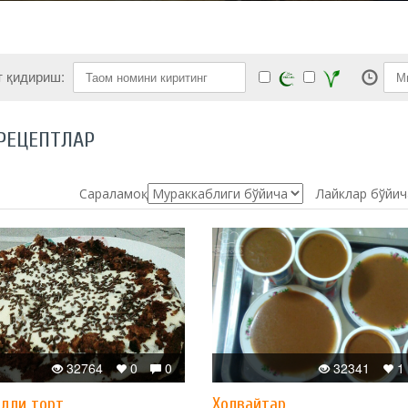
т қидириш:
РЕЦЕПТЛАР
Сараламоқ:
Лайклар бўйич
32764
0
0
32341
1
дли торт
Xолвайтар