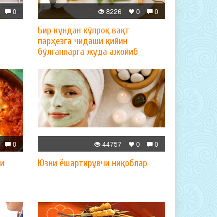
0
8226
0
0
Бир кундан кўпроқ вақт
парҳезга чидаши қийин
бўлганларга жуда ажойиб
парҳез
0
44757
0
0
ли
Юзни ёшартирувчи ниқоблар