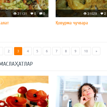
31131
0
0
31029
2
салат
Қовурма чучвара
2
3
4
5
6
7
8
9
10
»
 МАСЛАҲАТЛАР