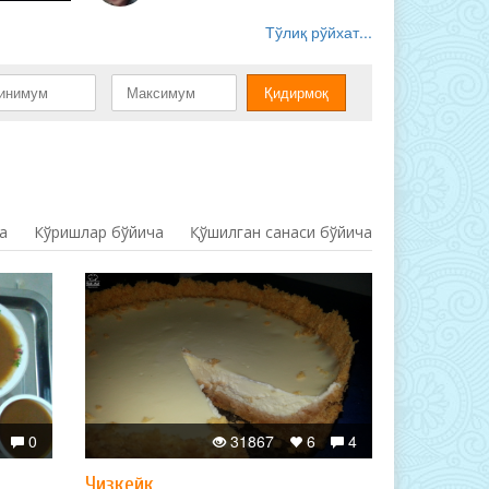
Тўлиқ рўйхат...
а
Кўришлар бўйича
Қўшилган санаси бўйича
0
31867
6
4
Чизкейк