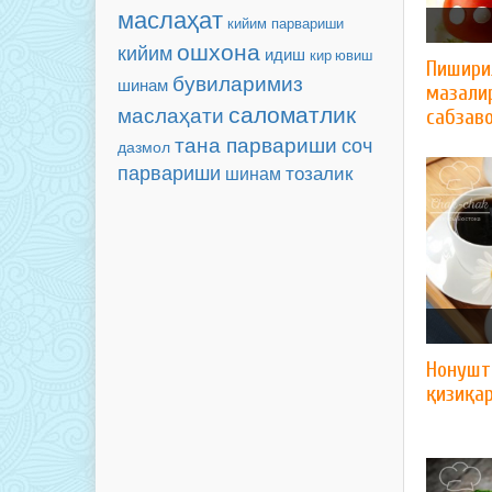
маслаҳат
кийим парвариши
ошхона
кийим
идиш
кир ювиш
Пишири
бувиларимиз
шинам
мазали
саломатлик
маслаҳати
сабзав
тана парвариши
соч
дазмол
парвариши
тозалик
шинам
Нонушт
қизиқар