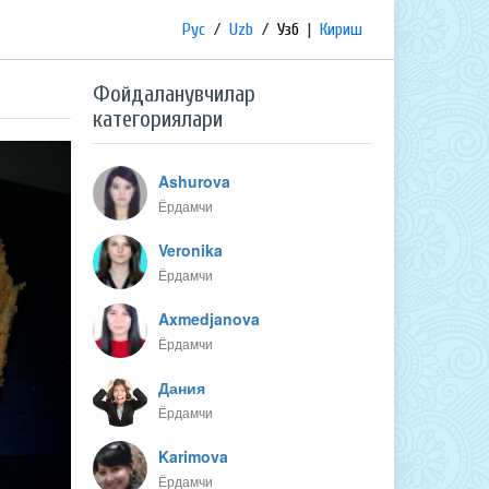
Рус
/
Uzb
/
Узб
|
Кириш
Фойдаланувчилар
категориялари
Ashurova
Ёрдамчи
Veronika
Ёрдамчи
Axmedjanova
Ёрдамчи
Дания
Ёрдамчи
Karimova
Ёрдамчи