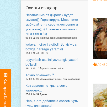
Охирги изоҳлар
Независимо от дырочек будет
вкусно))) Гарантирую. Мясо тоже
выбирайте на свое усмотрение и
усвоение)))) Главное - готовить с
ЛЮБОВЬЮ)))
08-03 22:36 islamova ipargul khamidkhanovna
judayam ciroyli ciqibdi. Bu yiyiwdan
bowqa narsaga yaramidi
16-01 22:41 D i l i m
tayyorlash usulini yozsangiz yaxshi
Чилонз
bo'lardi
28-12 15:10 Topradio.zn.uz online
Точно поможеть ?
17-02 17:08 Исмайлова Райхан Куанышбаевна
Как вариант, открыть семь
карточек...
25-09 14:54 Дания
Неа, я его добавляю совсем чуть-
чуть, для запаха!