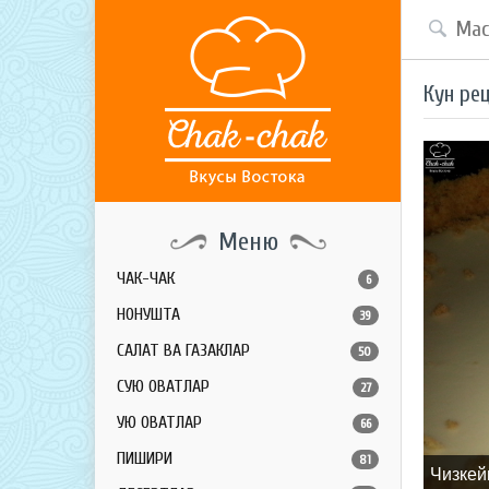
Кун ре
Меню
ЧАК-ЧАК
6
НОНУШТА
39
САЛАТ ВА ГАЗАКЛАР
50
СУЮҚ ОВҚАТЛАР
27
ҚУЮҚ ОВҚАТЛАР
66
ПИШИРИҚ
81
Чизкей