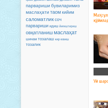
бувиларимиз
парвариши
таом
маслаҳати
кийим
Маҳсул
саломатлик
соч
қўйила
парвариши
идиш
йиғиштириш
маслаҳат
овқатланиш
тозалаш
шинам
кир ювиш
тозалик
Уй шар