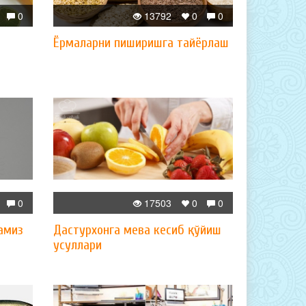
0
13792
0
0
Ёрмаларни пиширишга тайёрлаш
0
17503
0
0
амиз
Дастурхонга мева кесиб қўйиш
усуллари