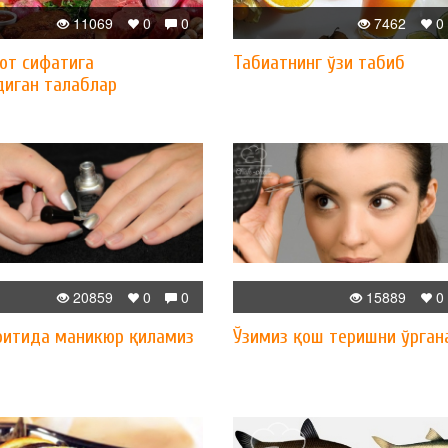
11069
0
0
7462
0
от сифатига
Табиатнинг ўзи табиб
диган талаблар
20859
0
0
15889
0
оитида маникюр қиламиз
Ўзимиз қош теришни ўрган