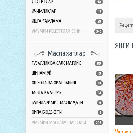
ДЕСЕРТЛАР
40
ИЧИМЛИКЛАР
17
ҚИШГА ҒАМЛАМА
20
Рецеп
УМУМИЙ РЕЦЕПТЛАР СОНИ
346
ЯНГИ 
Маслаҳатлар
ГЎЗАЛЛИК ВА САЛОМАТЛИК
80
ШИНАМ УЙ
19
ОШХОНА ВА ОВҚАТЛАНИШ
81
МОДА ВА УСЛУБ
14
БУВИЛАРИМИЗ МАСЛАҲАТИ
9
ОИЛА БЮДЖЕТИ
3
УМУМИЙ МАСЛАХАТЛАР СОНИ
206
​Украин