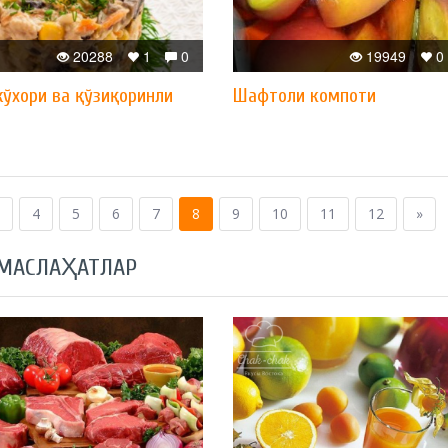
20288
1
0
19949
0
ўхори ва қўзиқоринли
Шафтоли компоти
4
5
6
7
8
9
10
11
12
»
 МАСЛАҲАТЛАР