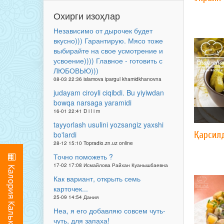
Охирги изоҳлар
Независимо от дырочек будет
вкусно))) Гарантирую. Мясо тоже
выбирайте на свое усмотрение и
усвоение)))) Главное - готовить с
ЛЮБОВЬЮ)))
08-03 22:36 islamova ipargul khamidkhanovna
judayam ciroyli ciqibdi. Bu yiyiwdan
bowqa narsaga yaramidi
16-01 22:41 D i l i m
tayyorlash usulini yozsangiz yaxshi
Қарсил
bo'lardi
28-12 15:10 Topradio.zn.uz online
Точно поможеть ?
17-02 17:08 Исмайлова Райхан Куанышбаевна
Как вариант, открыть семь
карточек...
25-09 14:54 Дания
Неа, я его добавляю совсем чуть-
чуть, для запаха!