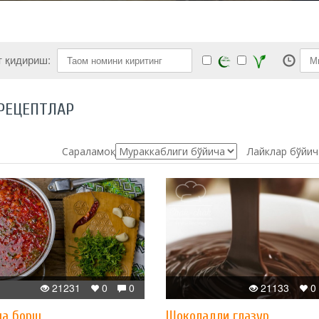
т қидириш:
РЕЦЕПТЛАР
Сараламоқ:
Лайклар бўйич
21231
0
0
21133
0
ча борщ
Шоколадли глазур