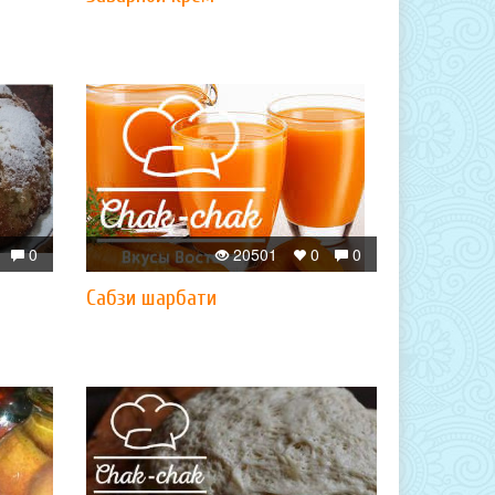
0
20501
0
0
Сабзи шарбати