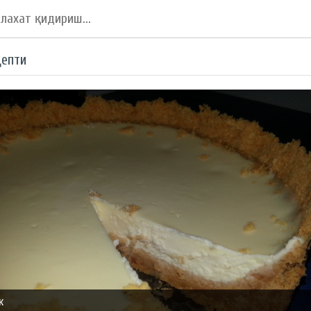
цепти
к