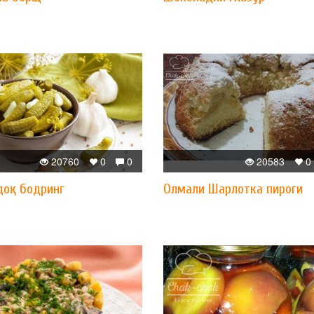
20760
0
0
20583
0
доқ бодринг
Олмали Шарлотка пироги