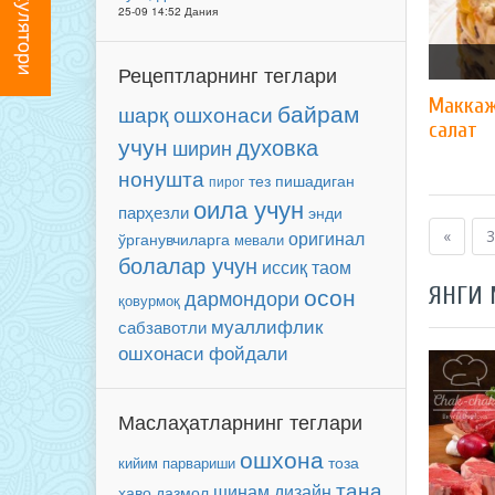
25-09 14:52 Дания
Рецептларнинг теглари
Маккаж
байрам
шарқ ошхонаси
салат
учун
духовка
ширин
нонушта
тез пишадиган
пирог
оила учун
парҳезли
энди
оригинал
«
3
ўрганувчиларга
мевали
болалар учун
иссиқ таом
осон
ЯНГИ
дармондори
қовурмоқ
муаллифлик
сабзавотли
ошхонаси
фойдали
Маслаҳатларнинг теглари
ошхона
тоза
кийим парвариши
тана
шинам
дизайн
ҳаво
дазмол