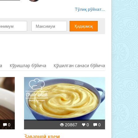
Тўлиқ рўйхат...
а
Кўришлар бўйича
Қўшилган санаси бўйича
0
20867
0
0
Заварной крем