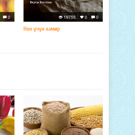
0
19755
0
0
Нон учун хамир