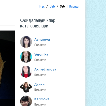
Рус
/
Uzb
/
Узб
|
Кириш
Фойдаланувчилар
категориялари
Ashurova
Ёрдамчи
Veronika
Ёрдамчи
Axmedjanova
Ёрдамчи
Дания
Ёрдамчи
Karimova
Ёрдамчи