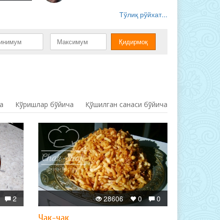
Тўлиқ рўйхат...
а
Кўришлар бўйича
Қўшилган санаси бўйича
2
28606
0
0
Чак-чак