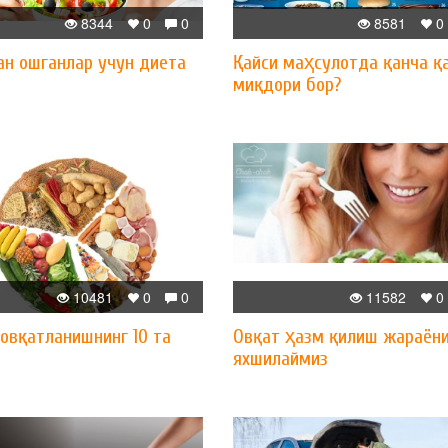
8344
0
0
8581
0
ан ошганлар учун диета
Қайси маҳсулотда қанча қ
миқдори бор?
10481
0
0
11582
0
овқатланишнинг 10 та
Овқат ҳазм қилиш жараён
яхшилаймиз