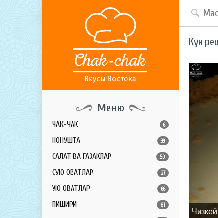
Кун ре
Меню
ЧАК-ЧАК
6
НОНУШТА
39
САЛАТ ВА ГАЗАКЛАР
50
СУЮҚ ОВҚАТЛАР
27
ҚУЮҚ ОВҚАТЛАР
66
ПИШИРИҚ
81
Чизкей