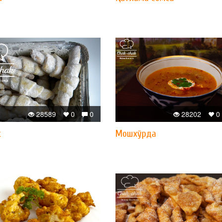
28589
0
0
28202
0
к
Мошхўрда