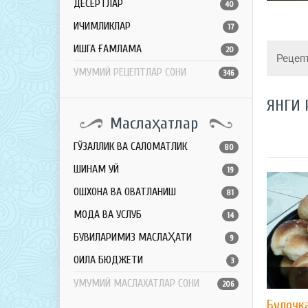
ДЕСЕРТЛАР
40
ИЧИМЛИКЛАР
17
ҚИШГА ҒАМЛАМА
20
Рецеп
УМУМИЙ РЕЦЕПТЛАР СОНИ
346
ЯНГИ 
Маслаҳатлар
ГЎЗАЛЛИК ВА САЛОМАТЛИК
80
ШИНАМ УЙ
19
ОШХОНА ВА ОВҚАТЛАНИШ
81
МОДА ВА УСЛУБ
14
БУВИЛАРИМИЗ МАСЛАҲАТИ
9
ОИЛА БЮДЖЕТИ
3
УМУМИЙ МАСЛАХАТЛАР СОНИ
206
Булочк