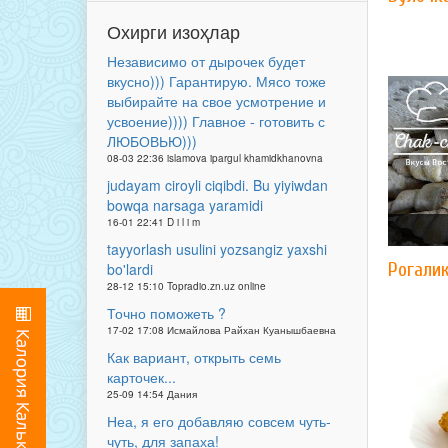
Охирги изоҳлар
Независимо от дырочек будет
вкусно))) Гарантирую. Мясо тоже
выбирайте на свое усмотрение и
усвоение)))) Главное - готовить с
ЛЮБОВЬЮ)))
08-03 22:36 islamova ipargul khamidkhanovna
judayam ciroyli ciqibdi. Bu yiyiwdan
bowqa narsaga yaramidi
16-01 22:41 D i l i m
tayyorlash usulini yozsangiz yaxshi
Рогали
bo'lardi
28-12 15:10 Topradio.zn.uz online
Точно поможеть ?
17-02 17:08 Исмайлова Райхан Куанышбаевна
Как вариант, открыть семь
карточек...
25-09 14:54 Дания
Неа, я его добавляю совсем чуть-
чуть, для запаха!