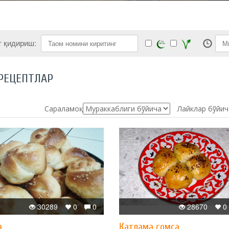
т қидириш:
РЕЦЕПТЛАР
Сараламоқ:
Лайклар бўйич
30289
0
0
28670
0
а
Қатлама сомса