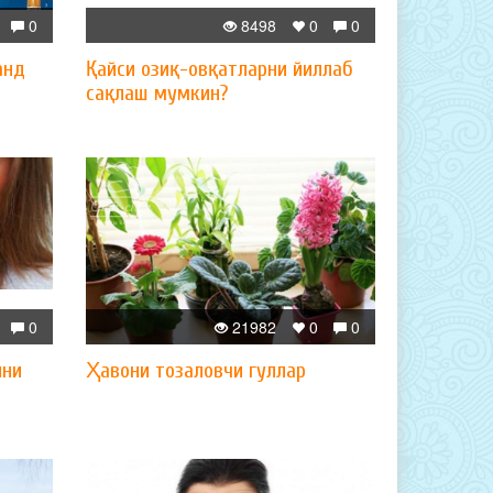
0
8498
0
0
анд
Қайси озиқ-овқатларни йиллаб
сақлаш мумкин?
0
21982
0
0
ини
Ҳавони тозаловчи гуллар