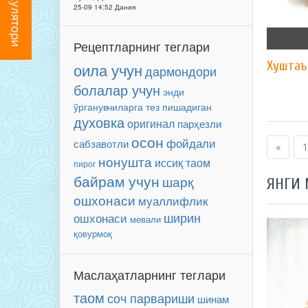
25-09 14:52 Дания
Рецептларнинг теглари
Хуштаъ
оила учун
дармондори
болалар учун
энди
ўрганувчиларга
тез пишадиган
духовка
оригинал
парҳезли
осон
фойдали
сабзавотли
«
1
нонушта
иссиқ таом
пирог
байрам учун
шарқ
ЯНГИ
ошхонаси
муаллифлик
ширин
ошхонаси
мевали
қовурмоқ
Маслаҳатларнинг теглари
таом
соч парвариши
шинам