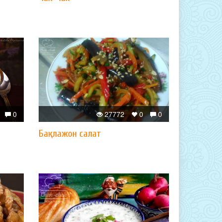
0
27772
0
0
Бақлажон салат