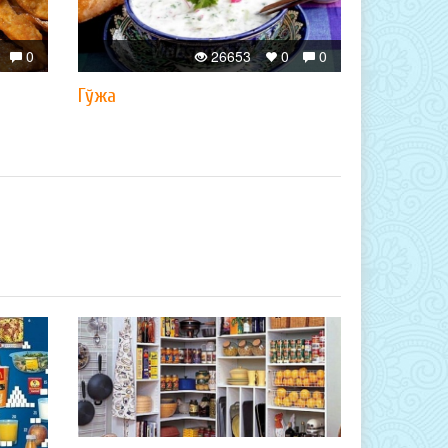
0
26653
0
0
Гўжа