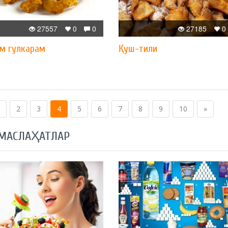
27557
0
0
27185
0
м гулкарам
Қуш-тили
2
3
4
5
6
7
8
9
10
»
 МАСЛАҲАТЛАР