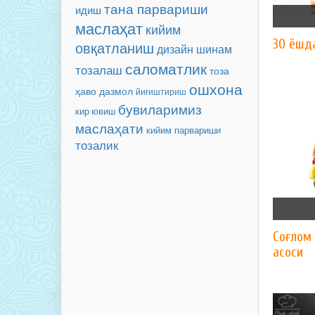
тана парвариши
идиш
маслаҳат
кийим
30 ёшд
овқатланиш
дизайн
шинам
саломатлик
тозалаш
тоза
ошхона
ҳаво
дазмол
йиғиштириш
бувиларимиз
кир ювиш
маслаҳати
кийим парвариши
тозалик
Соғлом 
асоси