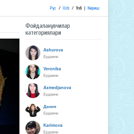
Рус
/
Uzb
/
Узб
|
Кириш
Фойдаланувчилар
категориялари
Ashurova
Ёрдамчи
Veronika
Ёрдамчи
Axmedjanova
Ёрдамчи
Дания
Ёрдамчи
Karimova
Ёрдамчи