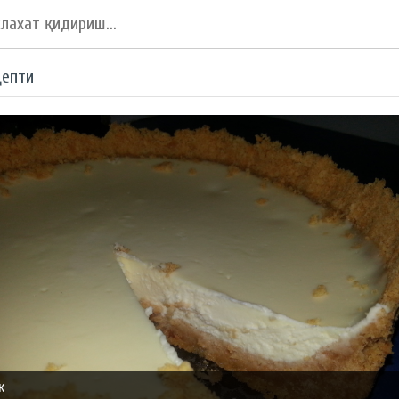
цепти
к