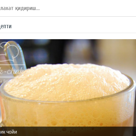
цепти
рик чойи