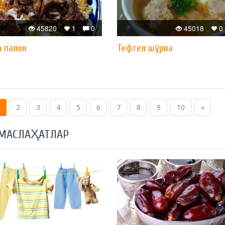
45820
1
0
45018
0
а палов
Тефтел шўрва
2
3
4
5
6
7
8
9
10
»
 МАСЛАҲАТЛАР