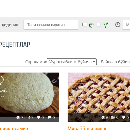
т қидириш:
РЕЦЕПТЛАР
Сараламоқ:
Лайклар бўйич
74140
0
0
64668
0
а учун хамир
Мурабболи пирог