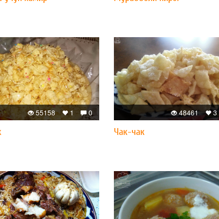
55158
1
0
48461
3
к
Чак-чак