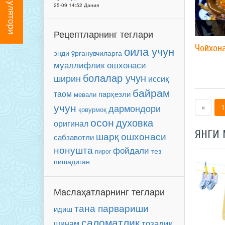
25-09 14:52 Дания
Рецептларнинг теглари
Чойхон
оила учун
энди ўрганувчиларга
муаллифлик ошхонаси
болалар учун
ширин
иссиқ
байрам
таом
парҳезли
мевали
учун
дармондори
«
1
қовурмоқ
осон
духовка
оригинал
ЯНГИ
шарқ ошхонаси
сабзавотли
нонушта
фойдали
тез
пирог
пишадиган
Маслаҳатларнинг теглари
тана парвариши
идиш
саломатлик
тозалик
шинам