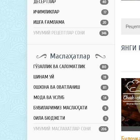
ДЕСЕРТЛАР
40
ИЧИМЛИКЛАР
17
ҚИШГА ҒАМЛАМА
20
Рецеп
УМУМИЙ РЕЦЕПТЛАР СОНИ
346
ЯНГИ 
Маслаҳатлар
ГЎЗАЛЛИК ВА САЛОМАТЛИК
80
ШИНАМ УЙ
19
ОШХОНА ВА ОВҚАТЛАНИШ
81
МОДА ВА УСЛУБ
14
БУВИЛАРИМИЗ МАСЛАҲАТИ
9
ОИЛА БЮДЖЕТИ
3
УМУМИЙ МАСЛАХАТЛАР СОНИ
206
Булочк