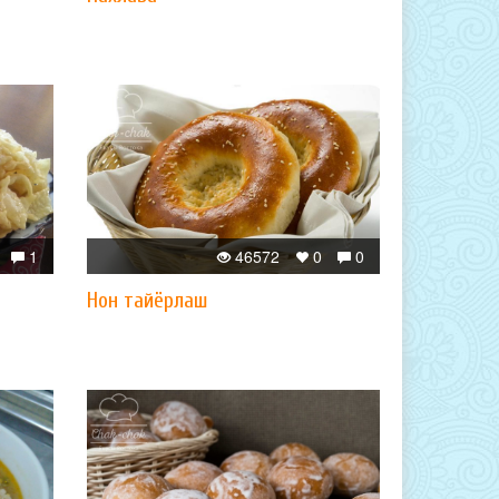
1
46572
0
0
Нон тайёрлаш