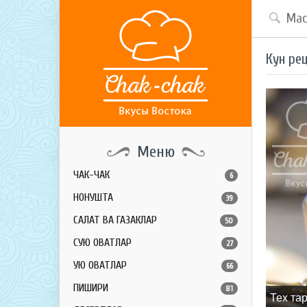
Кун ре
Меню
ЧАК-ЧАК
6
НОНУШТА
39
САЛАТ ВА ГАЗАКЛАР
50
СУЮҚ ОВҚАТЛАР
27
ҚУЮҚ ОВҚАТЛАР
66
ПИШИРИҚ
81
Теx та