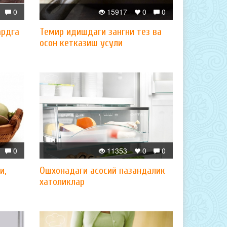
0
15917
0
0
ардга
Темир идишдаги зангни тез ва
осон кетказиш усули
0
11353
0
0
и,
Ошхонадаги асосий пазандалик
хатоликлар