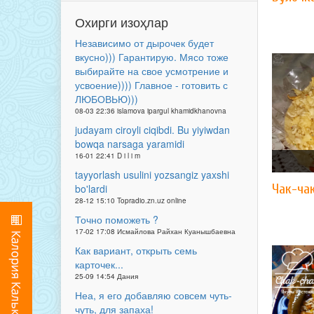
Охирги изоҳлар
Независимо от дырочек будет
вкусно))) Гарантирую. Мясо тоже
выбирайте на свое усмотрение и
усвоение)))) Главное - готовить с
ЛЮБОВЬЮ)))
08-03 22:36 islamova ipargul khamidkhanovna
judayam ciroyli ciqibdi. Bu yiyiwdan
bowqa narsaga yaramidi
16-01 22:41 D i l i m
tayyorlash usulini yozsangiz yaxshi
Чак-ча
bo'lardi
28-12 15:10 Topradio.zn.uz online
Точно поможеть ?
17-02 17:08 Исмайлова Райхан Куанышбаевна
Как вариант, открыть семь
карточек...
25-09 14:54 Дания
Неа, я его добавляю совсем чуть-
чуть, для запаха!