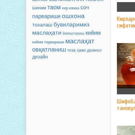
таом
соч
шинам
кир ювиш
ошхона
парвариши
Кирлар
бувиларимиз
тозалаш
сифати
маслаҳати
кийим
йиғиштириш
маслаҳат
кийим парвариши
овқатланиш
тоза ҳаво
дазмол
дизайн
Шифоба
танову