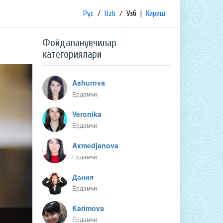
Рус
/
Uzb
/
Узб
|
Кириш
Фойдаланувчилар
категориялари
Ashurova
Ёрдамчи
Veronika
Ёрдамчи
Axmedjanova
Ёрдамчи
Дания
Ёрдамчи
Karimova
Ёрдамчи