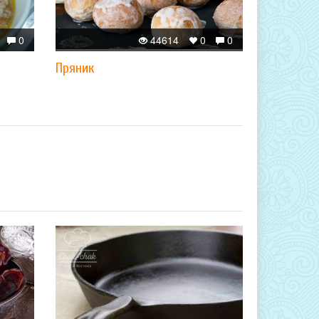
0
44614
0
0
Пряник