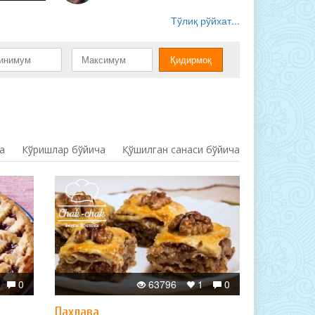
Тўлиқ рўйхат...
а
Кўришлар бўйича
Қўшилган санаси бўйича
0
63796
1
0
Пахлава