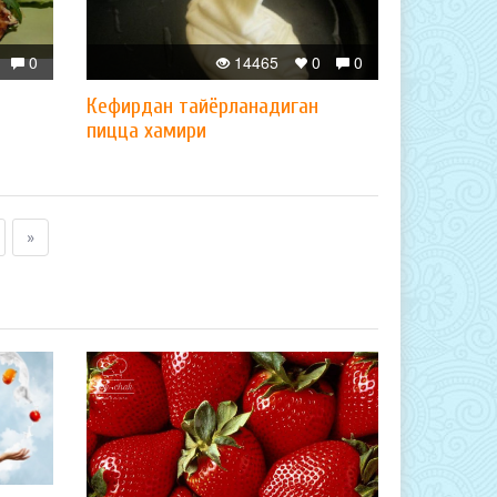
0
14465
0
0
Кефирдан тайёрланадиган
пицца хамири
»