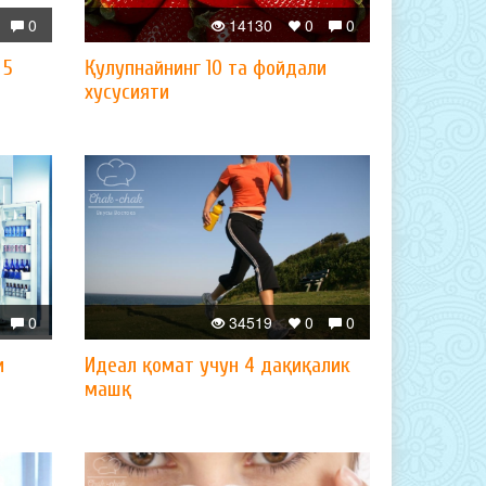
0
14130
0
0
 5
Қулупнайнинг 10 та фойдали
хусусияти
0
34519
0
0
и
Идеал қомат учун 4 дақиқалик
машқ