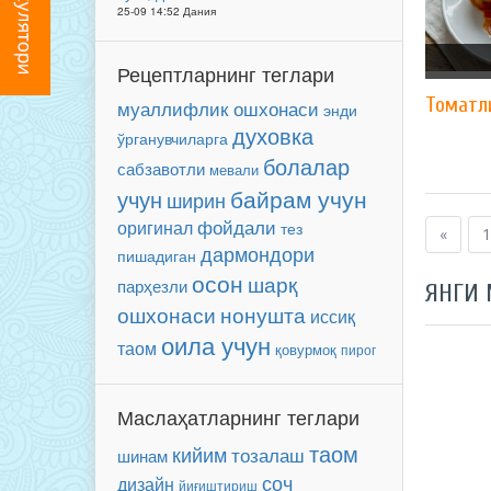
25-09 14:52 Дания
Рецептларнинг теглари
Томатл
муаллифлик ошхонаси
энди
духовка
ўрганувчиларга
болалар
сабзавотли
мевали
байрам учун
учун
ширин
фойдали
оригинал
тез
«
1
дармондори
пишадиган
осон
шарқ
парҳезли
ЯНГИ
нонушта
ошхонаси
иссиқ
оила учун
таом
қовурмоқ
пирог
Маслаҳатларнинг теглари
таом
кийим
тозалаш
шинам
соч
дизайн
йиғиштириш