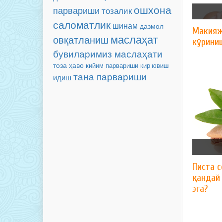
ошхона
парвариши
тозалик
саломатлик
шинам
дазмол
Макияж
маслаҳат
овқатланиш
кўриниш
бувиларимиз маслаҳати
тоза ҳаво
кийим парвариши
кир ювиш
тана парвариши
идиш
Писта с
қандай
эга?