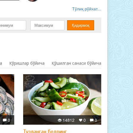
Тўлиқ рўйхат...
а
Кўришлар бўйича
Қўшилган санаси бўйича
0
14812
0
0
Тузланган бодринг