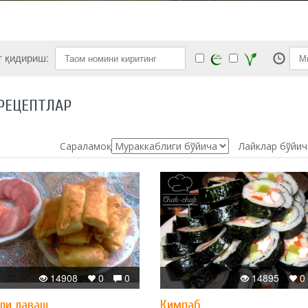
т қидириш:
РЕЦЕПТЛАР
Сараламоқ:
Лайклар бўйич
14908
0
0
14895
0
ли лаваш
Кимпаб