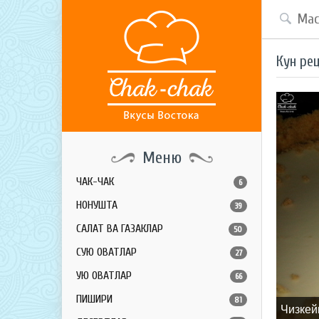
Кун ре
Меню
ЧАК-ЧАК
6
НОНУШТА
39
САЛАТ ВА ГАЗАКЛАР
50
СУЮҚ ОВҚАТЛАР
27
ҚУЮҚ ОВҚАТЛАР
66
ПИШИРИҚ
81
Чизкей