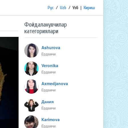
Рус
/
Uzb
/
Узб
|
Кириш
Фойдаланувчилар
категориялари
Ashurova
Ёрдамчи
Veronika
Ёрдамчи
Axmedjanova
Ёрдамчи
Дания
Ёрдамчи
Karimova
Ёрдамчи