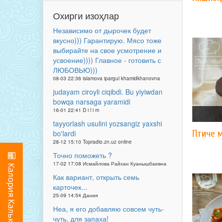
Охирги изоҳлар
Независимо от дырочек будет
вкусно))) Гарантирую. Мясо тоже
выбирайте на свое усмотрение и
усвоение)))) Главное - готовить с
ЛЮБОВЬЮ)))
08-03 22:36 islamova ipargul khamidkhanovna
judayam ciroyli ciqibdi. Bu yiyiwdan
bowqa narsaga yaramidi
16-01 22:41 D i l i m
tayyorlash usulini yozsangiz yaxshi
Птиче 
bo'lardi
28-12 15:10 Topradio.zn.uz online
Точно поможеть ?
17-02 17:08 Исмайлова Райхан Куанышбаевна
Как вариант, открыть семь
карточек...
25-09 14:54 Дания
Неа, я его добавляю совсем чуть-
чуть, для запаха!