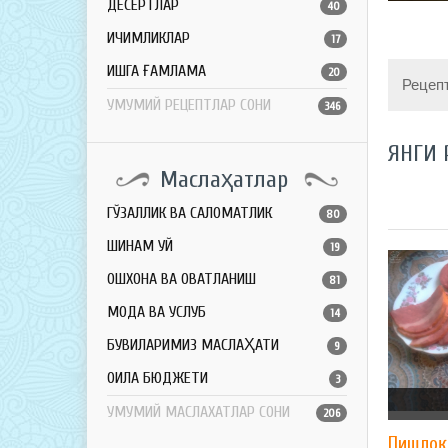
ДЕСЕРТЛАР
40
ИЧИМЛИКЛАР
17
ҚИШГА ҒАМЛАМА
20
Рецеп
УМУМИЙ РЕЦЕПТЛАР СОНИ
346
ЯНГИ 
Маслаҳатлар
ГЎЗАЛЛИК ВА САЛОМАТЛИК
80
ШИНАМ УЙ
19
ОШХОНА ВА ОВҚАТЛАНИШ
81
МОДА ВА УСЛУБ
14
БУВИЛАРИМИЗ МАСЛАҲАТИ
9
ОИЛА БЮДЖЕТИ
3
УМУМИЙ МАСЛАХАТЛАР СОНИ
206
Пишлоқ