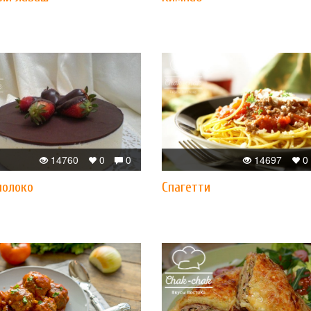
14760
0
0
14697
0
молоко
Спагетти