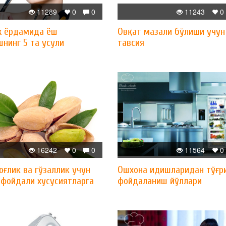
11289
0
0
11243
0
 ёрдамида ёш
Овқат мазали бўлиши учун
нинг 5 та усули
тавсия
16242
0
0
11564
0
оғлик ва гўзаллик учун
Ошхона идишларидан тўғр
 фойдали хусусиятларга
фойдаланиш йўллари