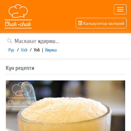
Toggl
navig
Калькулятор калорий
Рус
/
Uzb
/
Узб
|
Кириш
Кун рецепти