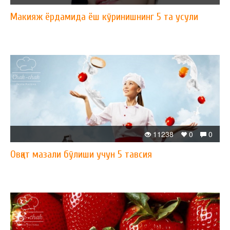
Макияж ёрдамида ёш кўринишнинг 5 та усули
11238
0
0
Овқат мазали бўлиши учун 5 тавсия