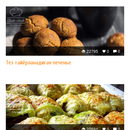
22795
0
0
Тез тайёрланадиган печенье
22691
0
0