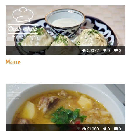
22377
0
0
Манти
21980
0
0