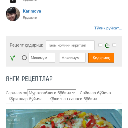
Karimova
Ёрдамчи
Тўлиқ рўйхат...
Рецепт қидириш:
ЯНГИ РЕЦЕПТЛАР
Сараламоқ:
Лайклар бўйича
Кўришлар бўйича
Қўшилган санаси бўйича