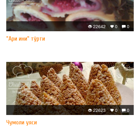
22642
0
0
"Ари ини" тўрти
22623
0
0
Чумоли уяси