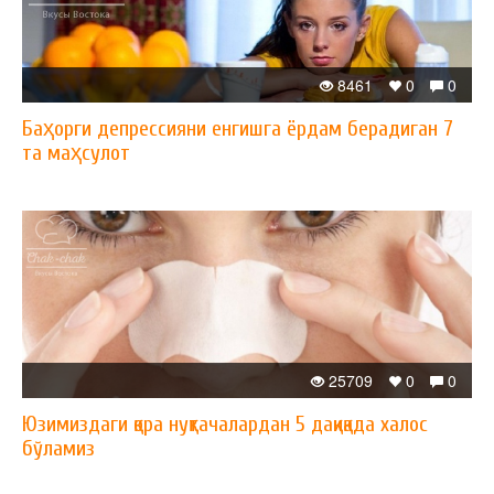
8461
0
0
Баҳорги депрессияни енгишга ёрдам берадиган 7
та маҳсулот
25709
0
0
Юзимиздаги қора нуқтачалардан 5 дақиқада халос
бўламиз