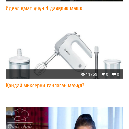
Идеал қомат учун 4 дақиқалик машқ
11759
0
0
Қандай миксерни танлаган маъқул?