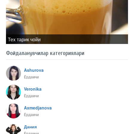
Теx тарик чойи
Фойдаланувчилар категориялари
Ashurova
Ёрдамчи
Veronika
Ёрдамчи
Axmedjanova
Ёрдамчи
Дания
Ёрдамчи