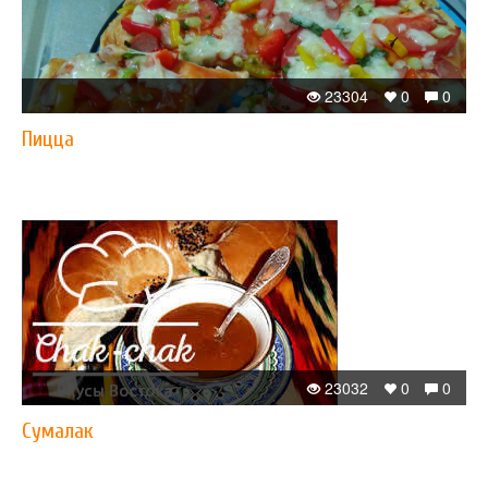
23304
0
0
Пицца
23032
0
0
Сумалак