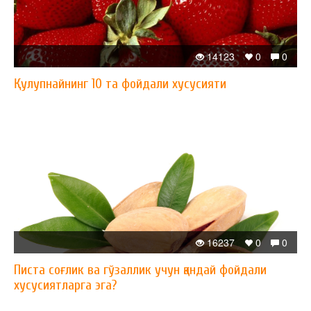
14123
0
0
Қулупнайнинг 10 та фойдали хусусияти
16237
0
0
Писта соғлик ва гўзаллик учун қандай фойдали
хусусиятларга эга?