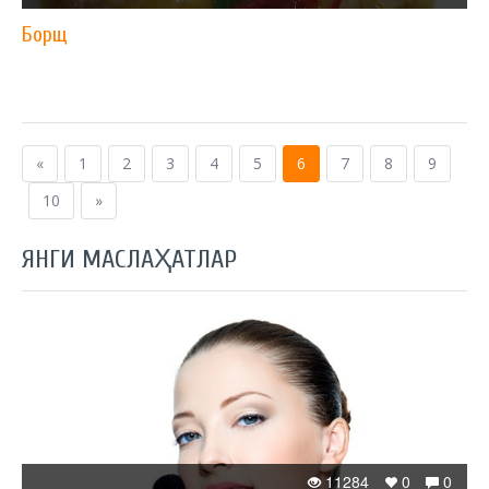
Борщ
«
1
2
3
4
5
6
7
8
9
10
»
ЯНГИ МАСЛАҲАТЛАР
11284
0
0