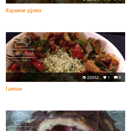
Карамли дўлма
22652
1
0
Гампан