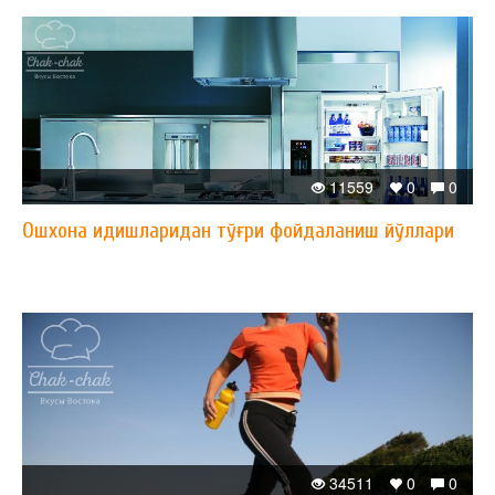
11559
0
0
Ошхона идишларидан тўғри фойдаланиш йўллари
34511
0
0