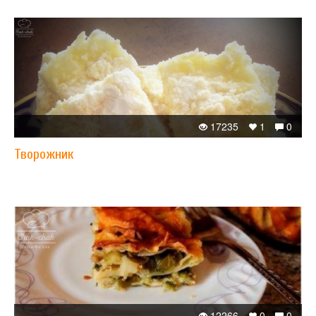
17235
1
0
Творожник
12266
0
0