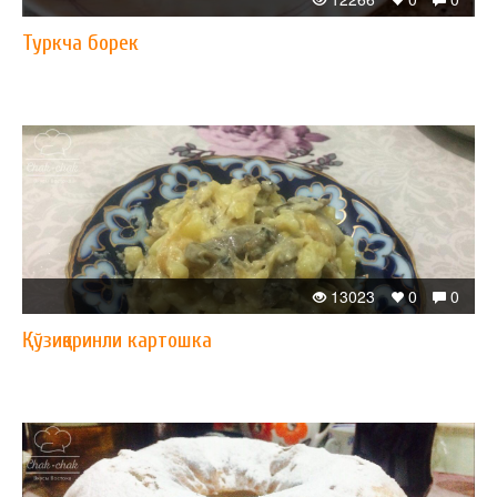
Туркча борек
13023
0
0
Қўзиқоринли картошка