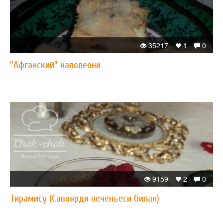
35217
1
0
"Афганский" наполеони
9159
2
0
Тирамису (Савоярди печенъеси билан)