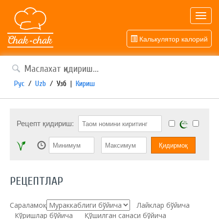
Toggl
navig
Калькулятор калорий
Рус
/
Uzb
/
Узб
|
Кириш
Рецепт қидириш:
РЕЦЕПТЛАР
Сараламоқ:
Лайклар бўйича
Кўришлар бўйича
Қўшилган санаси бўйича