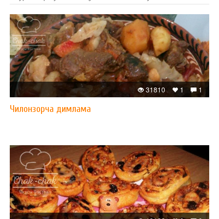
31810
1
1
Чилонзорча димлама