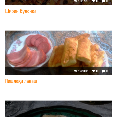
19192
0
0
Ширин булочка
14908
0
0
Пишлоқли лаваш