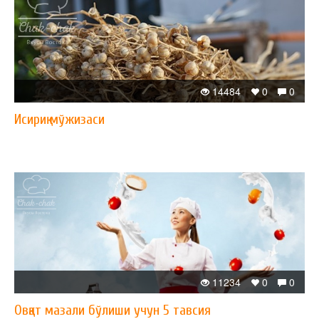
14484
0
0
Исириқ мўжизаси
11234
0
0
Овқат мазали бўлиши учун 5 тавсия