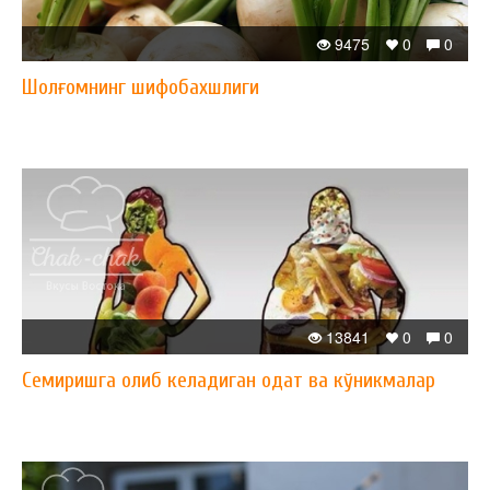
9475
0
0
Шолғомнинг шифобахшлиги
13841
0
0
Семиришга олиб келадиган одат ва кўникмалар