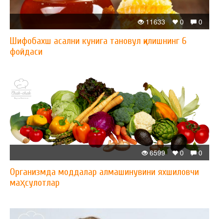
11633
0
0
Шифобахш асални кунига тановул қилишнинг 6
фойдаси
6599
0
0
Организмда моддалар алмашинувини яхшиловчи
маҳсулотлар