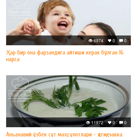
6974
0
0
Ҳар бир она фарзандига айтиши керак бўлган 16
нарса
11972
0
0
Анъанавий ўзбек сут маҳсулотлари – қатиқ, чакка