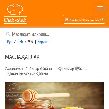
Toggl
navig
Калькулятор калорий
Рус
/
Uzb
/
Узб
|
Кириш
МАСЛАҲАТЛАР
Сараламоқ:
Лайклар бўйича
Кўришлар бўйича
Қўшилган санаси бўйича