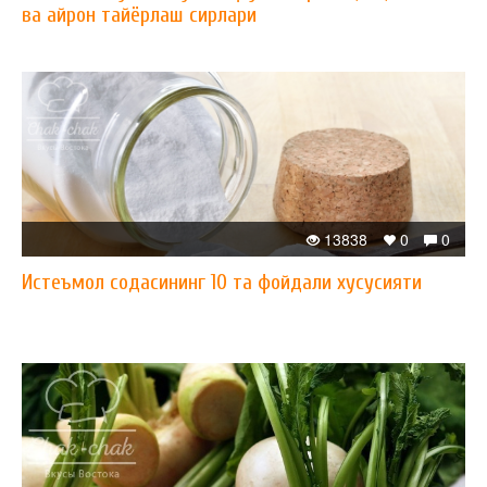
ва айрон тайёрлаш сирлари
13838
0
0
Истеъмол содасининг 10 та фойдали хусусияти