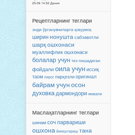
25-09 14:52 Дания
Рецептларнинг теглари
энди ўрганувчиларга
қовурмоқ
нонушта
ширин
сабзавотли
шарқ ошхонаси
муаллифлик ошхонаси
болалар учун
тез пишадиган
оила учун
фойдали
иссиқ
таом
оригинал
парҳезли
пирог
байрам учун
осон
духовка
дармондори
мевали
Маслаҳатларнинг теглари
соч парвариши
шинам
ошхона
тана
йиғиштириш