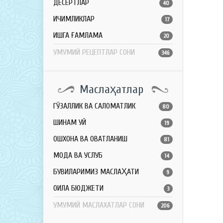
ДЕСЕРТЛАР
40
ИЧИМЛИКЛАР
17
ҚИШГА ҒАМЛАМА
20
УМУМИЙ РЕЦЕПТЛАР СОНИ
346
Маслаҳатлар
ГЎЗАЛЛИК ВА САЛОМАТЛИК
80
ШИНАМ УЙ
19
ОШХОНА ВА ОВҚАТЛАНИШ
81
МОДА ВА УСЛУБ
14
БУВИЛАРИМИЗ МАСЛАҲАТИ
9
ОИЛА БЮДЖЕТИ
3
УМУМИЙ МАСЛАХАТЛАР СОНИ
206