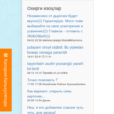
Охирги изоҳлар
Независимо от дырочек будет
вкусно))) Гарантирую. Мясо тоже
выбирайте на свое усмотрение и
усвоение)))) Главное - готовить с
ЛЮБОВЬЮ)))
08-03 22:36 islamova ipargul khamidkhanovna
judayam ciroyli ciqibdi. Bu yiyiwdan
bowqa narsaga yaramidi
16-01 22:41 D i l i m
tayyorlash usulini yozsangiz yaxshi
bo'lardi
28-12 15:10 Topradio.zn.uz online
Точно поможеть ?
17-02 17:08 Исмайлова Райхан Куанышбаевна
Как вариант, открыть семь
карточек...
25-09 14:54 Дания
Неа, я его добавляю совсем чуть-
чуть, для запаха!