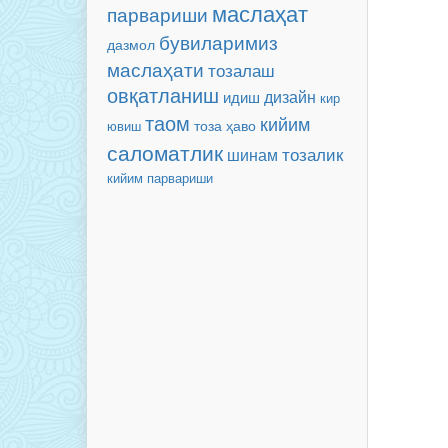
маслаҳат
парвариши
бувиларимиз
дазмол
маслаҳати
тозалаш
овқатланиш
дизайн
идиш
кир
таом
кийим
тоза ҳаво
ювиш
саломатлик
тозалик
шинам
кийим парвариши