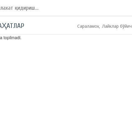
АҲАТЛАР
Сараламоқ:
Лайклар бўйич
 topilmadi.