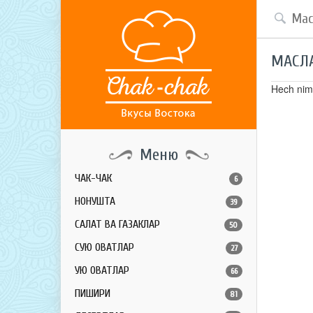
МАСЛ
Hech nima
Меню
ЧАК-ЧАК
6
НОНУШТА
39
САЛАТ ВА ГАЗАКЛАР
50
СУЮҚ ОВҚАТЛАР
27
ҚУЮҚ ОВҚАТЛАР
66
ПИШИРИҚ
81