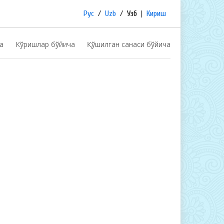
Рус
/
Uzb
/
Узб
|
Кириш
а
Кўришлар бўйича
Қўшилган санаси бўйича