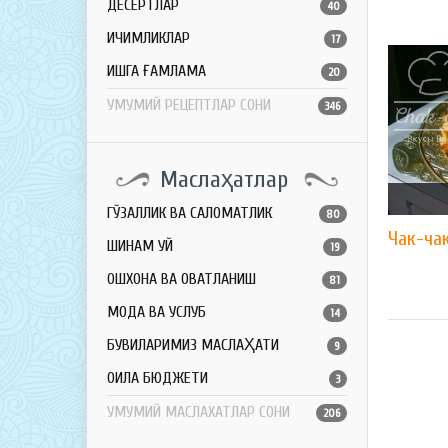
ДЕСЕРТЛАР
40
ИЧИМЛИКЛАР
17
ҚИШГА ҒАМЛАМА
20
УМУМИЙ РЕЦЕПТЛАР СОНИ
346
Маслаҳатлар
ГЎЗАЛЛИК ВА САЛОМАТЛИК
80
Чак-ча
ШИНАМ УЙ
19
ОШХОНА ВА ОВҚАТЛАНИШ
81
МОДА ВА УСЛУБ
14
БУВИЛАРИМИЗ МАСЛАҲАТИ
9
ОИЛА БЮДЖЕТИ
3
УМУМИЙ МАСЛАХАТЛАР СОНИ
206