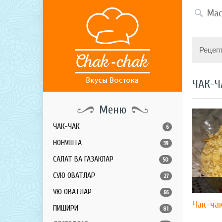
Рецеп
ЧАК-Ч
Меню
ЧАК-ЧАК
6
НОНУШТА
39
САЛАТ ВА ГАЗАКЛАР
50
СУЮҚ ОВҚАТЛАР
27
ҚУЮҚ ОВҚАТЛАР
66
Чак-ча
ПИШИРИҚ
81