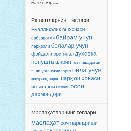
25-09 14:52 Дания
Рецептларнинг теглари
муаллифлик ошхонаси
байрам учун
сабзавотли
болалар учун
парҳезли
духовка
фойдали
оригинал
нонушта
ширин
тез пишадиган
оила учун
энди ўрганувчиларга
шарқ ошхонаси
қовурмоқ
пирог
осон
иссиқ таом
мевали
дармондори
Маслаҳатларнинг теглари
маслаҳат
соч парвариши
овқатланиш
идиш