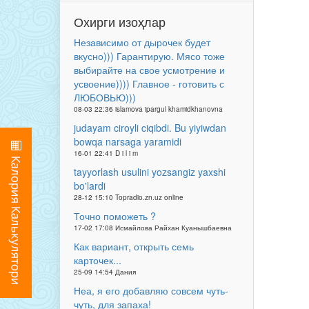
Охирги изоҳлар
Независимо от дырочек будет
вкусно))) Гарантирую. Мясо тоже
выбирайте на свое усмотрение и
усвоение)))) Главное - готовить с
ЛЮБОВЬЮ)))
08-03 22:36 islamova ipargul khamidkhanovna
judayam ciroyli ciqibdi. Bu yiyiwdan
bowqa narsaga yaramidi
16-01 22:41 D i l i m
tayyorlash usulini yozsangiz yaxshi
bo'lardi
28-12 15:10 Topradio.zn.uz online
Точно поможеть ?
17-02 17:08 Исмайлова Райхан Куанышбаевна
Как вариант, открыть семь
карточек...
25-09 14:54 Дания
Неа, я его добавляю совсем чуть-
чуть, для запаха!