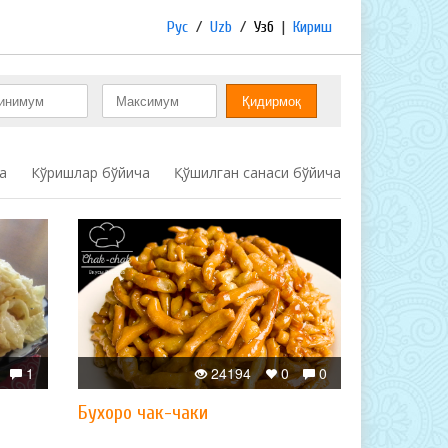
Рус
/
Uzb
/
Узб
|
Кириш
а
Кўришлар бўйича
Қўшилган санаси бўйича
1
24194
0
0
Бухоро чак-чаки