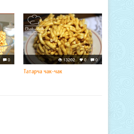
0
13202
0
0
Татарча чак-чак