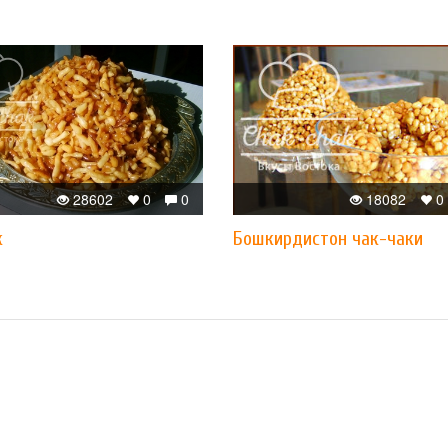
28602
0
0
18082
0
к
Бошкирдистон чак-чаки