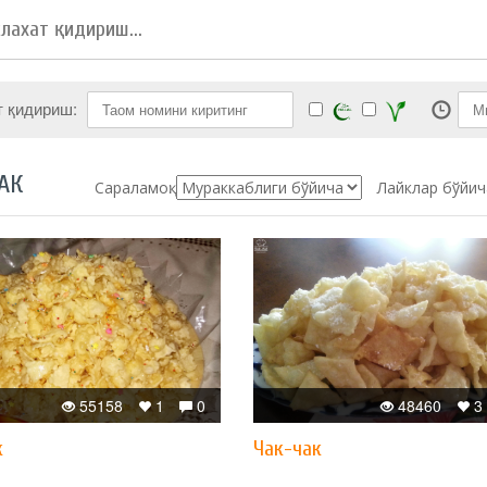
т қидириш:
АК
Сараламоқ:
Лайклар бўйич
55158
1
0
48460
3
к
Чак-чак