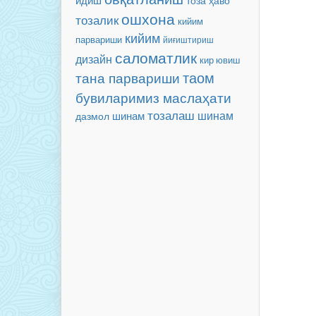
тоза ҳаво
ошхона
тозалик
кийим
кийим
парвариши
йиғиштириш
саломатлик
дизайн
кир ювиш
таом
тана парвариши
бувиларимиз маслаҳати
тозалаш
шинам
шинам
дазмол