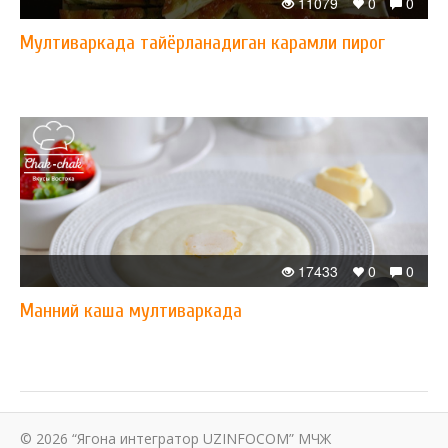
11079
0
0
Мултиваркада тайёрланадиган карамли пирог
17433
0
0
Манний каша мултиваркада
© 2026 “Ягона интегратор UZINFOCOM” МЧЖ