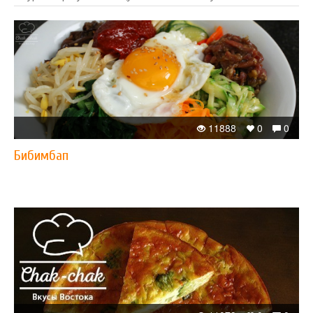
11888
0
0
Бибимбап