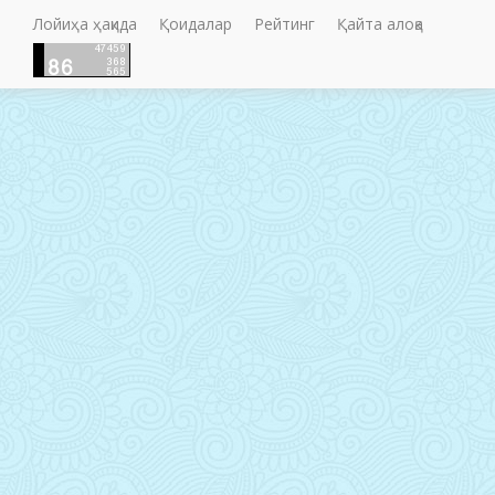
Лойиҳа ҳақида
Қоидалар
Рейтинг
Қайта алоқа