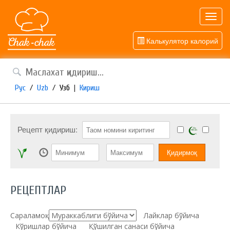
Toggl
navig
Калькулятор калорий
Рус
/
Uzb
/
Узб
|
Кириш
Рецепт қидириш:
РЕЦЕПТЛАР
Сараламоқ:
Лайклар бўйича
Кўришлар бўйича
Қўшилган санаси бўйича