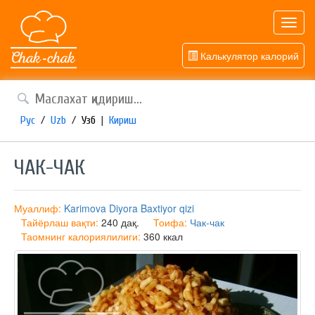
Toggl
navig
Калькулятор калорий
Рус
/
Uzb
/
Узб
|
Кириш
ЧАК-ЧАК
Муаллиф:
Karimova Diyora Baxtiyor qizi
Тайёрлаш вақти:
240 дақ.
Тоифа:
Чак-чак
Таомнинг калориялилиги:
360 ккал