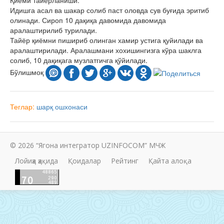
Қиёми тайёрланиши:
Идишга асал ва шакар солиб паст оловда сув буғида эритиб
олинади. Сироп 10 дақиқа давомида давомида
аралаштирилиб турилади.
Тайёр қиёмни пишириб олинган хамир устига қуйилади ва
аралаштирилади. Аралашмани хохишингизга кўра шаклга
солиб, 10 дақиқага музлатгичга қўйилади.
Бўлишмоқ
Теглар:
шарқ ошхонаси
© 2026 “Ягона интегратор UZINFOCOM” МЧЖ
Лойиҳа ҳақида
Қоидалар
Рейтинг
Қайта алоқа