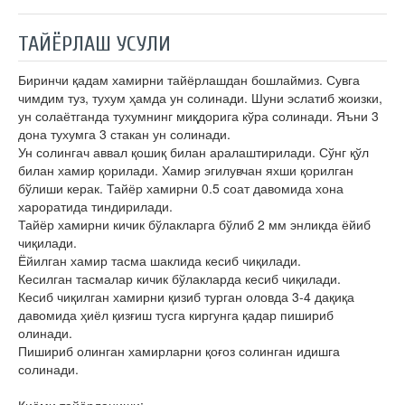
ТАЙЁРЛАШ УСУЛИ
Биринчи қадам хамирни тайёрлашдан бошлаймиз. Сувга
чимдим туз, тухум ҳамда ун солинади. Шуни эслатиб жоизки,
ун солаётганда тухумнинг миқдорига кўра солинади. Яъни 3
дона тухумга 3 стакан ун солинади.
Ун солингач аввал қошиқ билан аралаштирилади. Сўнг қўл
билан хамир қорилади. Хамир эгилувчан яхши қорилган
бўлиши керак. Тайёр хамирни 0.5 соат давомида хона
хароратида тиндирилади.
Тайёр хамирни кичик бўлакларга бўлиб 2 мм энликда ёйиб
чиқилади.
Ёйилган хамир тасма шаклида кесиб чиқилади.
Кесилган тасмалар кичик бўлакларда кесиб чиқилади.
Кесиб чиқилган хамирни қизиб турган оловда 3-4 дақиқа
давомида ҳиёл қизғиш тусга киргунга қадар пишириб
олинади.
Пишириб олинган хамирларни қоғоз солинган идишга
солинади.