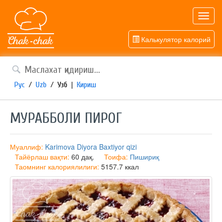
Toggl
navig
Калькулятор калорий
Рус
/
Uzb
/
Узб
|
Кириш
МУРАББОЛИ ПИРОГ
Муаллиф:
Karimova Diyora Baxtiyor qizi
Тайёрлаш вақти:
60 дақ.
Тоифа:
Пишириқ
Таомнинг калориялилиги:
5157.7 ккал