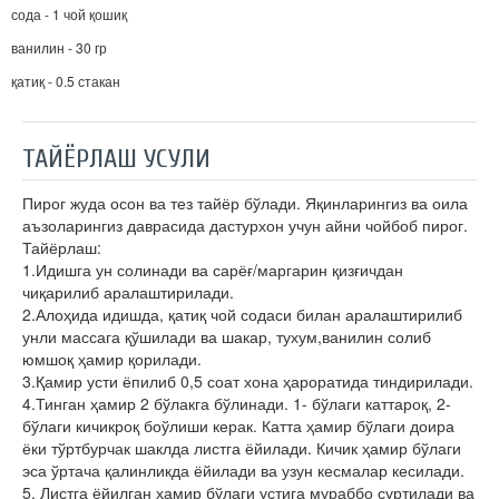
сода - 1 чой қошиқ
ванилин - 30 гр
қатиқ - 0.5 стакан
ТАЙЁРЛАШ УСУЛИ
Пирог жуда осон ва тез тайёр бўлади. Яқинларингиз ва оила
аъзоларингиз даврасида дастурхон учун айни чойбоб пирог.
Тайёрлаш:
1.Идишга ун солинади ва сарёғ/маргарин қизғичдан
чиқарилиб аралаштирилади.
2.Алоҳида идишда, қатиқ чой содаси билан аралаштирилиб
унли массага қўшилади ва шакар, тухум,ванилин солиб
юмшоқ ҳамир қорилади.
3.Қамир усти ёпилиб 0,5 соат хона ҳароратида тиндирилади.
4.Тинган ҳамир 2 бўлакга бўлинади. 1- бўлаги каттароқ, 2-
бўлаги кичикроқ боўлиши керак. Катта ҳамир бўлаги доира
ёки тўртбурчак шаклда листга ёйилади. Кичик ҳамир бўлаги
эса ўртача қалинликда ёйилади ва узун кесмалар кесилади.
5. Листга ёйилган ҳамир бўлаги устига мураббо суртилади ва