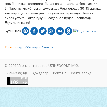
кесиб олинган ҳамирлар билан сават шаклида безатилади.
6. Пирогни қизиб турган духовкада ўрта оловда 30-35 дақиқа
ёки пирог усти пушти ранг олгунча пиширилади. Пишган
пирок устига шакар кукуни (саҳарная пудра ) сепилади.
Ёқимли иштаха!
Бўлишмоқ
Теглар:
мураббо
пирог
ёқимли
© 2026 “Ягона интегратор UZINFOCOM” МЧЖ
Лойиҳа ҳақида
Қоидалар
Рейтинг
Қайта алоқа