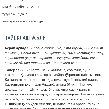
мол гўшти қиймаси - 200 гр
тухум оқи - 1 дона
нами қочган нон - таъбга кўра
ТАЙЁРЛАШ УСУЛИ
Керак бўлади:
10 дона картошка, 1 та тухум, 200 г гўшт
қиймаси, 1 дона пиёз, 6 ош қошиқ ун, 100 г қаттиқ пишлоқ,
зираворлар (сарғиш зиравор — куркума, гармдори, туз,
қора мурч), нон талқони ва 1 та тухум оқи.
Тайёрланиши:
картошкани қайнатиб, совитинг, сўнг
тозаланг. Қиймага зиравор ва майда тўғралган пиёз қўшинг.
Кичкина котлетчалар шаклида юмалоқлаб, қовуриб олинг.
Картошкани қирғичдан ўтказиб, иккига бўлинг. Туз, мурч
аралаштиринг. Шунингдек, бир қисмига сариқ рангли
зиравор, иккинчисига гармдори аралаштиринг. Бутун тухумни
иккига бўлиб, иккала картошкали аралашмага қўшинг.
Пишлоқни қирғичдан ўтказиб, иккаласигаям аралаштиринг.
Энди ун қўшасиз (унни картошка ҳолатига қараб кўпроқ ёки