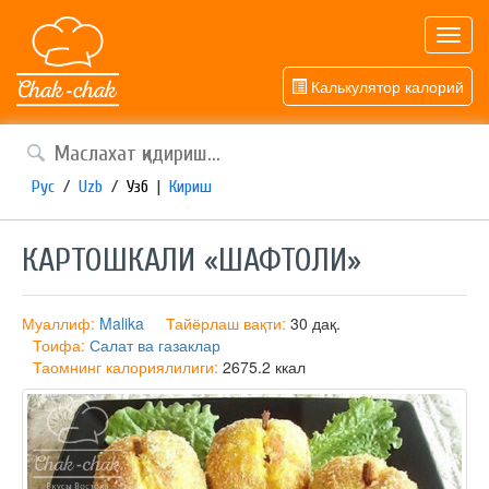
Toggl
navig
Калькулятор калорий
Рус
/
Uzb
/
Узб
|
Кириш
КАРТОШКАЛИ «ШАФТОЛИ»
Муаллиф:
Malika
Тайёрлаш вақти:
30 дақ.
Тоифа:
Салат ва газаклар
Таомнинг калориялилиги:
2675.2 ккал