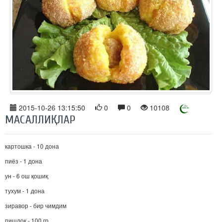
2015-10-26 13:15:50
0
0
10108
МАСАЛЛИҚЛАР
картошка - 10 дона
пиёз - 1 дона
ун - 6 ош қошиқ
тухум - 1 дона
зиравор - бир чимдим
пишлоқ - 100 гр