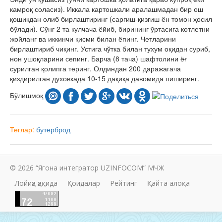
камроқ соласиз). Иккала картошкали аралашмадан бир ош
қошиқдан олиб бирлаштиринг (сар­ғиш-қизғиш ён томон ҳосил
бўлади). Сўнг 2 та кулчача ёйиб, бирининг ўртасига котлетни
жойланг ва иккинчи қисми билан ёпинг. Четларини
бирлаштириб чиқинг. Устига чўтка билан тухум оқидан суриб,
нон ушоқларини сепинг. Барча (8 тача) шафтолини ёғ
сурилган қолипга теринг. Олдиндан 200 даражагача
қиздирилган духовкада 10-15 дақиқа давомида пиширинг.
Бўлишмоқ
Теглар:
бутерброд
© 2026 “Ягона интегратор UZINFOCOM” МЧЖ
Лойиҳа ҳақида
Қоидалар
Рейтинг
Қайта алоқа