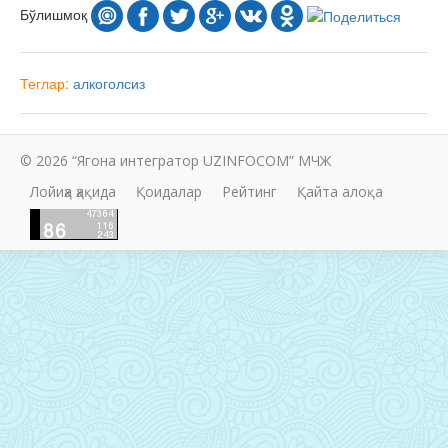
Бўлишмоқ
Теглар:
алкоголсиз
© 2026 “Ягона интегратор UZINFOCOM” МЧЖ
Лойиҳа ҳақида
Қоидалар
Рейтинг
Қайта алоқа