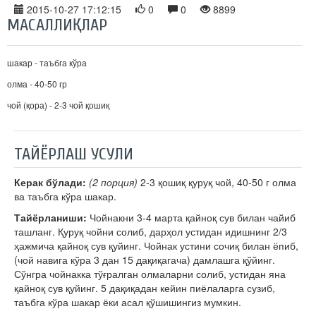
2015-10-27 17:12:15
0
0
8899
МАСАЛЛИҚЛАР
шакар - таъбга кўра
олма - 40-50 гр
чой (қора) - 2-3 чой қошиқ
ТАЙЁРЛАШ УСУЛИ
Керак бўлади:
(2 порция)
2-3 қошиқ қуруқ чой, 40-50 г олма
ва таъбга кў­ра шакар.
Тайёрланиши:
Чойнакни 3-4 марта қайноқ сув билан чайиб
ташланг. Қуруқ чойни солиб, дарҳол устидан идишнинг 2/3
ҳажмича қайноқ сув қуйинг. Чойнак устини сочиқ билан ёпиб,
(чой навига кўра 3 дан 15 дақиқагача) дамлашга қўйинг.
Сўнгра чойнакка тўғралган олмаларни солиб, устидан яна
қайноқ сув қуйинг. 5 дақиқадан кейин пиёлаларга сузиб,
таъбга кўра шакар ёки асал қўшишингиз мумкин.