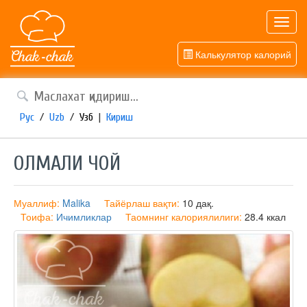
Toggl
navig
Калькулятор калорий
Рус
/
Uzb
/
Узб
|
Кириш
ОЛМАЛИ ЧОЙ
Муаллиф:
Malika
Тайёрлаш вақти:
10 дақ.
Тоифа:
Ичимликлар
Таомнинг калориялилиги:
28.4 ккал