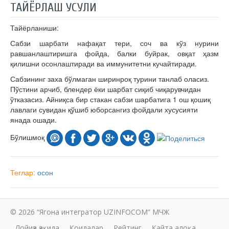
ТАЙЁРЛАШ УСУЛИ
Тайёрланиши:
Сабзи шарбати нафақат тери, соч ва кўз нурини
равшанлаштиришга фойда, балки буйрак, овқат ҳазм
қилишни осонлаштиради ва иммунитетни кучайтиради.
Сабзининг заха бўлмаган ширинроқ турини танлаб оласиз.
Пўстини арчиб, блендер ёки шарбат сиқиб чиқарувчидан
ўтказасиз. Айниқса бир стакан сабзи шарбатига 1 ош қошиқ
лавлаги сувидан қўшиб юборсангиз фойдали хусусияти
янада ошади.
Бўлишмоқ
Теглар:
осон
© 2026 “Ягона интегратор UZINFOCOM” МЧЖ
Лойиҳа ҳақида
Қоидалар
Рейтинг
Қайта алоқа