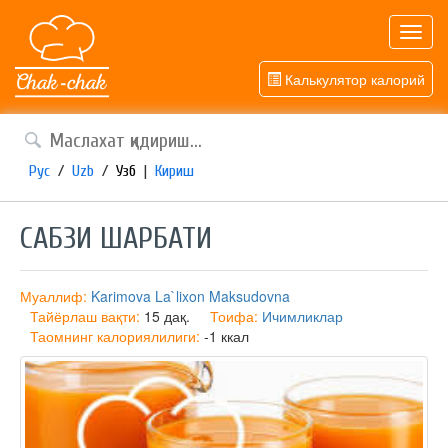
Toggl
navig
Калькулятор калорий
Рус
/
Uzb
/
Узб
|
Кириш
САБЗИ ШАРБАТИ
Муаллиф:
Karimova La`lixon Maksudovna
Тайёрлаш вақти:
15 дақ.
Тоифа:
Ичимликлар
Таомнинг калориялилиги:
-1 ккал