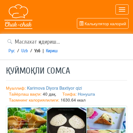
Toggl
navig
Калькулятор калорий
Рус
/
Uzb
/
Узб
|
Кириш
ҚУЙМОҚЛИ СОМСА
Муаллиф:
Karimova Diyora Baxtiyor qizi
Тайёрлаш вақти:
40 дақ.
Тоифа:
Нонушта
Таомнинг калориялилиги:
1630.64 ккал