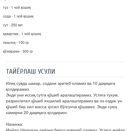
туз - 1 чой қошиқ
сода - 1 чой қошиқ
сут - 250 мл
қавартма - 1 чой қошиқ
пишлоқ - 100 гр
қўзиқорин - 300 гр
ТАЙЁРЛАШ УСУЛИ
Илиқ сувда шакар, содани эритиб оламиз ва 10 дақиқага
қолдирамиз.
Энди уни иссиқ сутга қўшиб аралаштирамиз. Устига тухум,
разрихлител қўшиб яхшилаб аралаштирамиз ва оз-оздан ун
қўшиб бир хил масса ҳосил бўлгунча қўшамиз. Энди суюқ
хамирни 20 дақиқага қолдиринг.
Начинка:
Майда тўғралган пиёзни бироз қовуриб оламиз. Устига майда