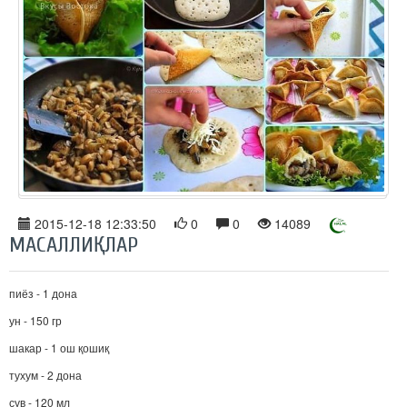
2015-12-18 12:33:50
0
0
14089
МАСАЛЛИҚЛАР
пиёз - 1 дона
ун - 150 гр
шакар - 1 ош қошиқ
тухум - 2 дона
сув - 120 мл