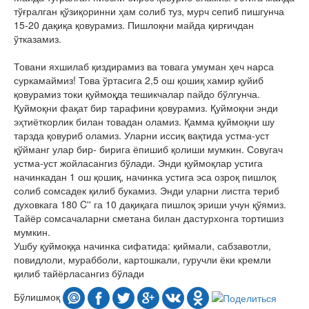
тўғралган қўзиқоринни ҳам солиб туз, мурч сепиб пишгунча
15-20 дақиқа қовурамиз. Пишлоқни майда қирғичдан
ўтказамиз.
Товани яхшилаб қиздирамиз ва товага умуман ҳеч нарса
суркамаймиз! Това ўртасига 2,5 ош қошиқ хамир қуйиб
қовурамиз токи қуймоқда тешикчалар пайдо бўлгунча.
Қуймоқни фақат бир тарафини қовурамиз. Қуймоқни энди
эҳтиёткорлик билан товадан оламиз. Қамма қуймоқни шу
тарзда қовуриб оламиз. Уларни иссиқ вақтида устма-уст
қўйманг улар бир- бирига ёпишиб қолиши мумкин. Совугач
устма-уст жойласангиз бўлади. Энди қуймоқлар устига
начинкадан 1 ош қошиқ, начинка устига эса озроқ пишлоқ
солиб сомсадек қилиб букамиз. Энди уларни листга териб
духовкага 180 C'' га 10 дақиқага пишлоқ эриши учун қўямиз.
Тайёр сомсачаларни сметана билан дастурхонга тортишиз
мумкин.
Ушбу қуймоққа начинка сифатида: қиймали, сабзавотли,
повидлоли, мурабболи, картошкали, гуручли ёки кремли
қилиб тайёрласангиз бўлади
Бўлишмоқ