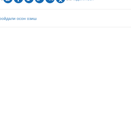
фойдали
осон
озиш