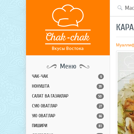
КАРА
Муалли
Меню
ЧАК-ЧАК
6
НОНУШТА
39
САЛАТ ВА ГАЗАКЛАР
50
СУЮҚ ОВҚАТЛАР
27
ҚУЮҚ ОВҚАТЛАР
66
ПИШИРИҚ
81