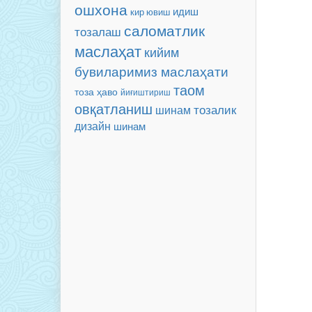
ошхона
идиш
кир ювиш
саломатлик
тозалаш
маслаҳат
кийим
бувиларимиз маслаҳати
таом
тоза ҳаво
йиғиштириш
овқатланиш
тозалик
шинам
дизайн
шинам