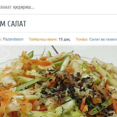
М САЛАТ
ф:
Pazandaxon
Тайёрлаш вақти:
15 дақ.
Тоифа:
Салат ва газакл