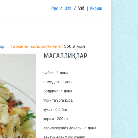
Рус
/
Uzb
/
Узб
|
Кириш
ар
Таомнинг калориялилиги:
550.9 ккал
МАСАЛЛИҚЛАР
сабзи - 1 дона
помидор - 1 дона
бодринг - 1 дона
туз - таъбга кўра
кўкат - 0.5 боғ
карам - 200 гр
саримсоқпиёз донаси - 1 дона
зайтун ёғи - 2 ош қошиқ