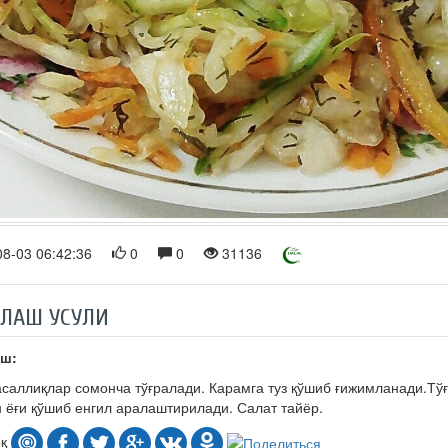
8-03 06:42:36
0
0
31136
РЛАШ УСУЛИ
ш:
саллиқлар сомонча тўғралади. Карамга туз қўшиб ғижимланади.Тўғр
н ёғи қўшиб енгил аралаштирилади. Салат тайёр.
оқ