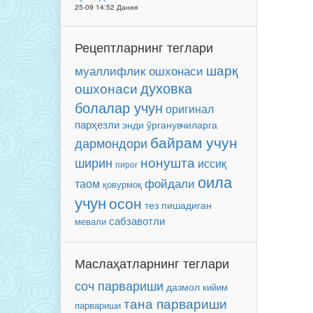
25-09 14:52 Дания
Рецептларнинг теглари
шарқ
муаллифлик ошхонаси
духовка
ошхонаси
болалар учун
оригинал
парҳезли
энди ўрганувчиларга
байрам учун
дармондори
нонушта
ширин
иссиқ
пирог
оила
фойдали
таом
қовурмоқ
учун
осон
тез пишадиган
сабзавотли
мевали
Маслаҳатларнинг теглари
соч парвариши
дазмол
кийим
тана парвариши
парвариши