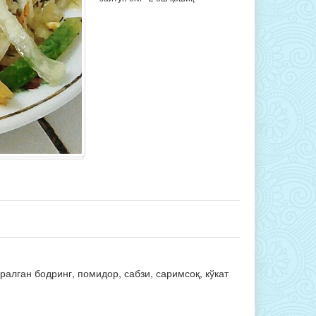
алган бодринг, помидор, сабзи, саримсоқ, кўкат