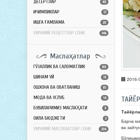
ДЕСЕРТЛАР
40
ИЧИМЛИКЛАР
17
ҚИШГА ҒАМЛАМА
20
УМУМИЙ РЕЦЕПТЛАР СОНИ
346
Маслаҳатлар
ГЎЗАЛЛИК ВА САЛОМАТЛИК
80
ШИНАМ УЙ
19
2016-0
ОШХОНА ВА ОВҚАТЛАНИШ
81
МОДА ВА УСЛУБ
ТАЙЁ
14
БУВИЛАРИМИЗ МАСЛАҲАТИ
9
Тайёрла
ОИЛА БЮДЖЕТИ
3
Барча ма
ва зайту
УМУМИЙ МАСЛАХАТЛАР СОНИ
206
Бўлишм