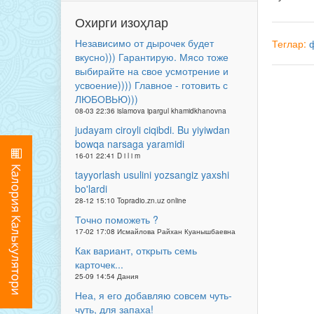
Охирги изоҳлар
Независимо от дырочек будет
Теглар:
вкусно))) Гарантирую. Мясо тоже
выбирайте на свое усмотрение и
усвоение)))) Главное - готовить с
ЛЮБОВЬЮ)))
08-03 22:36 islamova ipargul khamidkhanovna
judayam ciroyli ciqibdi. Bu yiyiwdan
bowqa narsaga yaramidi
16-01 22:41 D i l i m
tayyorlash usulini yozsangiz yaxshi
bo'lardi
28-12 15:10 Topradio.zn.uz online
Точно поможеть ?
17-02 17:08 Исмайлова Райхан Куанышбаевна
Как вариант, открыть семь
карточек...
25-09 14:54 Дания
Неа, я его добавляю совсем чуть-
чуть, для запаха!