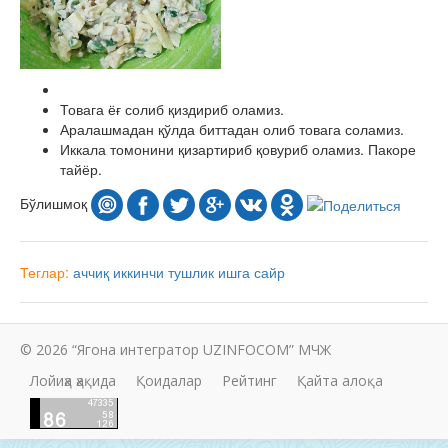
Товага ёғ солиб қиздириб оламиз.
Аралашмадан қўлда биттадан олиб товага соламиз.
Иккала томонини қизартириб қовуриб оламиз. Пакоре
тайёр.
Бўлишмоқ
Теглар:
аччиқ
иккинчи тушлик
ишга
сайр
© 2026 “Ягона интегратор UZINFOCOM” МЧЖ
Лойиҳа ҳақида
Қоидалар
Рейтинг
Қайта алоқа