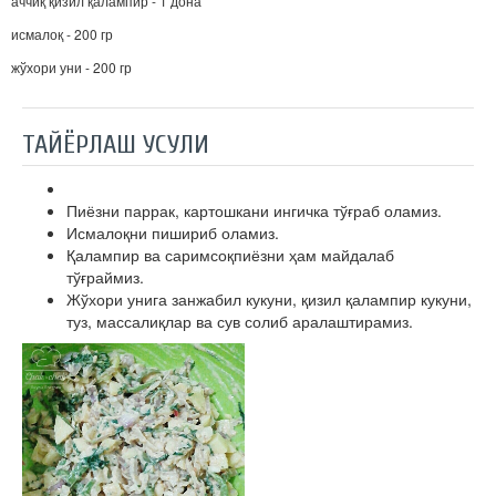
аччиқ қизил қалампир - 1 дона
исмалоқ - 200 гр
жўхори уни - 200 гр
ТАЙЁРЛАШ УСУЛИ
Пиёзни паррак, картошкани ингичка тўғраб оламиз.
Исмалоқни пишириб оламиз.
Қалампир ва саримсоқпиёзни ҳам майдалаб
тўғраймиз.
Жўхори унига занжабил кукуни, қизил қалампир кукуни,
туз, массалиқлар ва сув солиб аралаштирамиз.