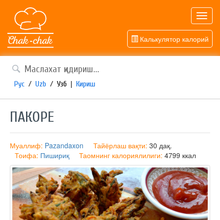
Toggl
navig
Калькулятор калорий
Рус
/
Uzb
/
Узб
|
Кириш
ПАКОРЕ
Муаллиф:
Pazandaxon
Тайёрлаш вақти:
30 дақ.
Тоифа:
Пишириқ
Таомнинг калориялилиги:
4799 ккал