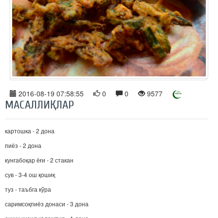
2016-08-19 07:58:55
0
0
9577
МАСАЛЛИҚЛАР
картошка - 2 дона
пиёз - 2 дона
кунгабоқар ёғи - 2 стакан
сув - 3-4 ош қошиқ
туз - таъбга кўра
саримсоқпиёз донаси - 3 дона