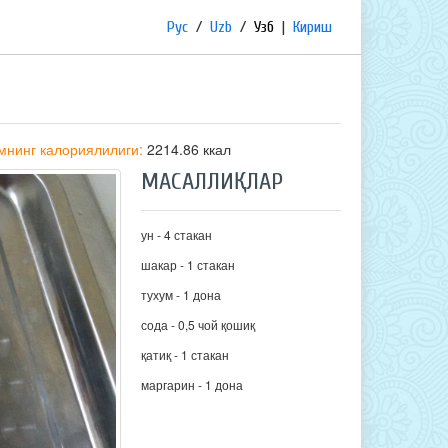
Рус
/
Uzb
/
Узб
|
Кириш
мнинг калориялилиги:
2214.86 ккал
МАСАЛЛИҚЛАР
ун - 4 стакан
шакар - 1 стакан
тухум - 1 дона
сода - 0,5 чой қошиқ
қатиқ - 1 стакан
маргарин - 1 дона