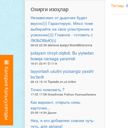
Теглар:
Охирги изоҳлар
Независимо от дырочек будет
вкусно))) Гарантирую. Мясо тоже
выбирайте на свое усмотрение и
усвоение)))) Главное - готовить с
ЛЮБОВЬЮ)))
08-03 22:36 islamova ipargul khamidkhanovna
judayam ciroyli ciqibdi. Bu yiyiwdan
bowqa narsaga yaramidi
16-01 22:41 D i l i m
tayyorlash usulini yozsangiz yaxshi
bo'lardi
28-12 15:10 Topradio.zn.uz online
Точно поможеть ?
17-02 17:08 Исмайлова Райхан Куанышбаевна
Как вариант, открыть семь
карточек...
25-09 14:54 Дания
Неа, я его добавляю совсем чуть-
чуть, для запаха!