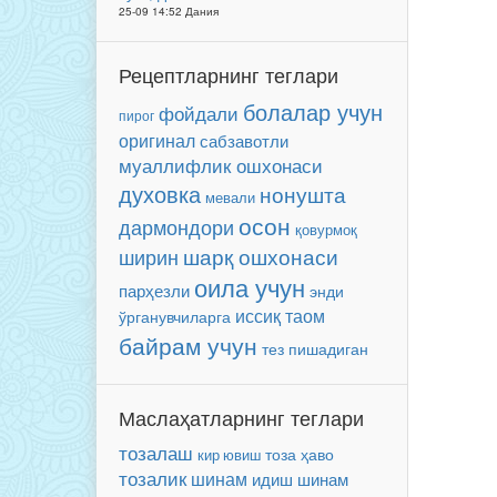
25-09 14:52 Дания
Рецептларнинг теглари
болалар учун
фойдали
пирог
оригинал
сабзавотли
муаллифлик ошхонаси
духовка
нонушта
мевали
осон
дармондори
қовурмоқ
ширин
шарқ ошхонаси
оила учун
парҳезли
энди
иссиқ таом
ўрганувчиларга
байрам учун
тез пишадиган
Маслаҳатларнинг теглари
тозалаш
тоза ҳаво
кир ювиш
тозалик
шинам
идиш
шинам