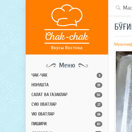
БЎҒИ
Муалли
Меню
ЧАК-ЧАК
6
НОНУШТА
39
САЛАТ ВА ГАЗАКЛАР
50
СУЮҚ ОВҚАТЛАР
27
ҚУЮҚ ОВҚАТЛАР
66
ПИШИРИҚ
81