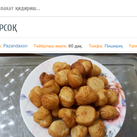
РСОҚ
ф:
Pazandaxon
Тайёрлаш вақти:
60 дақ.
Тоифа:
Пишириқ
Тао