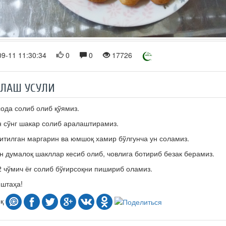
9-11 11:30:34
0
0
17726
РЛАШ УСУЛИ
сода солиб олиб қўямиз.
 сўнг шакар солиб аралаштирамиз.
итилган маргарин ва юмшоқ хамир бўлгунча ун соламиз.
 думалоқ шакллар кесиб олиб, човлига ботириб безак берамиз.
2 чўмич ёғ солиб бўғирсоқни пишириб оламиз.
штаҳа!
оқ