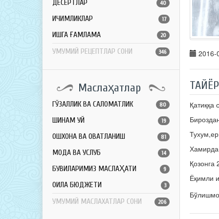
ДЕСЕРТЛАР
40
ИЧИМЛИКЛАР
17
ҚИШГА ҒАМЛАМА
20
УМУМИЙ РЕЦЕПТЛАР СОНИ
346
2016-0
ТАЙЁ
Маслаҳатлар
Қатиққа 
ГЎЗАЛЛИК ВА САЛОМАТЛИК
80
Бироздан
ШИНАМ УЙ
19
Тухум,ер
ОШХОНА ВА ОВҚАТЛАНИШ
81
Хамирдан
МОДА ВА УСЛУБ
14
Қозонга 
БУВИЛАРИМИЗ МАСЛАҲАТИ
9
Ёқимли и
ОИЛА БЮДЖЕТИ
3
Бўлишм
УМУМИЙ МАСЛАХАТЛАР СОНИ
206