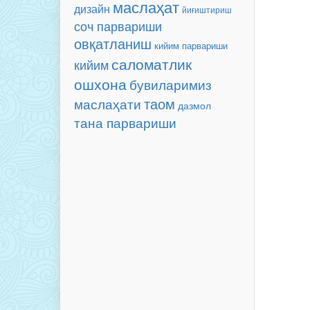
маслаҳат
дизайн
йиғиштириш
соч парвариши
овқатланиш
кийим парвариши
саломатлик
кийим
ошхона
бувиларимиз
таом
маслаҳати
дазмол
тана парвариши