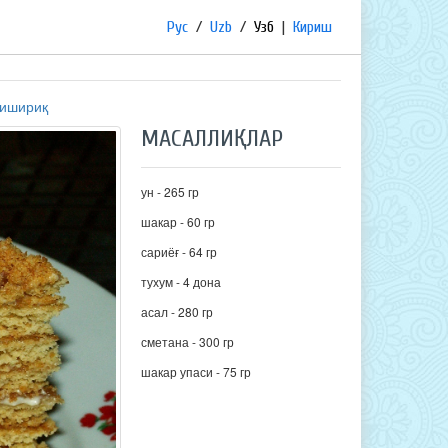
Рус
/
Uzb
/
Узб
|
Кириш
ишириқ
МАСАЛЛИҚЛАР
ун - 265 гр
шакар - 60 гр
сариёғ - 64 гр
тухум - 4 дона
асал - 280 гр
сметана - 300 гр
шакар упаси - 75 гр