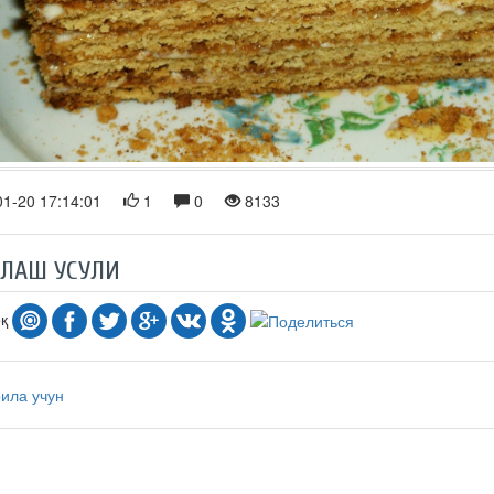
1-20 17:14:01
1
0
8133
РЛАШ УСУЛИ
оқ
оила учун