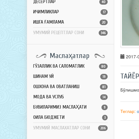
ДЕСЕРТЛАР
40
ИЧИМЛИКЛАР
17
ҚИШГА ҒАМЛАМА
20
УМУМИЙ РЕЦЕПТЛАР СОНИ
346
Маслаҳатлар
2017-0
ГЎЗАЛЛИК ВА САЛОМАТЛИК
80
ТАЙЁ
ШИНАМ УЙ
19
ОШХОНА ВА ОВҚАТЛАНИШ
81
Бўлишм
МОДА ВА УСЛУБ
14
БУВИЛАРИМИЗ МАСЛАҲАТИ
9
Теглар:
ОИЛА БЮДЖЕТИ
3
УМУМИЙ МАСЛАХАТЛАР СОНИ
206