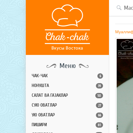
Муалли
Меню
ЧАК-ЧАК
6
НОНУШТА
39
САЛАТ ВА ГАЗАКЛАР
50
СУЮҚ ОВҚАТЛАР
27
ҚУЮҚ ОВҚАТЛАР
66
ПИШИРИҚ
81