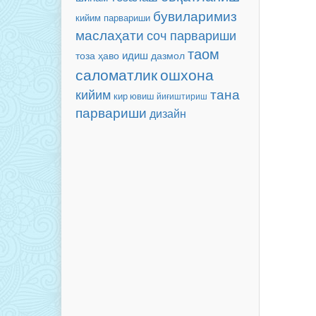
бувиларимиз
кийим парвариши
маслаҳати
соч парвариши
таом
идиш
тоза ҳаво
дазмол
саломатлик
ошхона
тана
кийим
кир ювиш
йиғиштириш
парвариши
дизайн