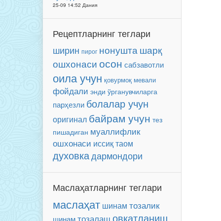
25-09 14:52 Дания
Рецептларнинг теглари
нонушта
ширин
шарқ
пирог
осон
ошхонаси
сабзавотли
оила учун
мевали
қовурмоқ
фойдали
энди ўрганувчиларга
болалар учун
парҳезли
байрам учун
оригинал
тез
муаллифлик
пишадиган
ошхонаси
иссиқ таом
духовка
дармондори
Маслаҳатларнинг теглари
маслаҳат
тозалик
шинам
овқатланиш
тозалаш
шинам