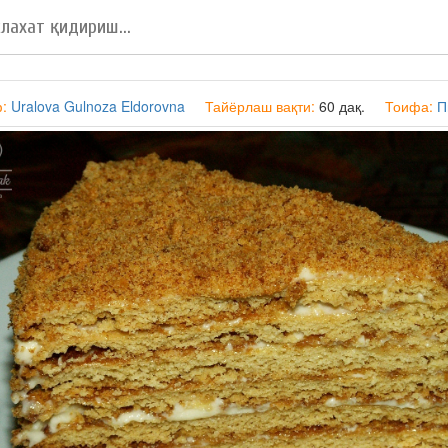
ф:
Uralova Gulnoza Eldorovna
Тайёрлаш вақти:
60 дақ.
Тоифа:
П