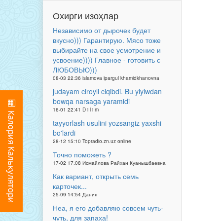
Охирги изоҳлар
Независимо от дырочек будет
вкусно))) Гарантирую. Мясо тоже
выбирайте на свое усмотрение и
усвоение)))) Главное - готовить с
ЛЮБОВЬЮ)))
08-03 22:36 islamova ipargul khamidkhanovna
judayam ciroyli ciqibdi. Bu yiyiwdan
bowqa narsaga yaramidi
16-01 22:41 D i l i m
tayyorlash usulini yozsangiz yaxshi
bo'lardi
28-12 15:10 Topradio.zn.uz online
Точно поможеть ?
17-02 17:08 Исмайлова Райхан Куанышбаевна
Как вариант, открыть семь
карточек...
25-09 14:54 Дания
Неа, я его добавляю совсем чуть-
чуть, для запаха!