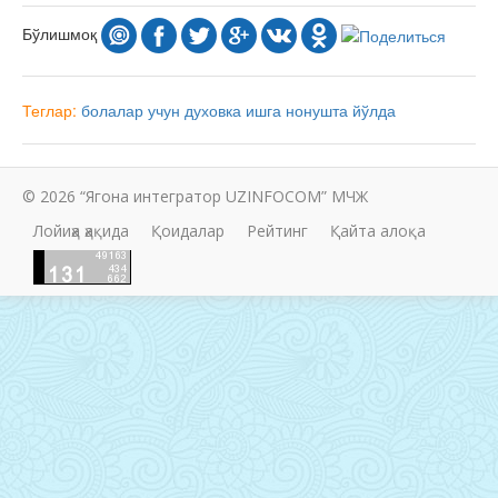
Бўлишмоқ
Теглар:
болалар учун
духовка
ишга
нонушта
йўлда
© 2026 “Ягона интегратор UZINFOCOM” МЧЖ
Лойиҳа ҳақида
Қоидалар
Рейтинг
Қайта алоқа