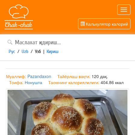
Toggl
navig
Калькулятор калорий
Рус
/
Uzb
/
Узб
|
Кириш
Муаллиф:
Pazandaxon
Тайёрлаш вақти:
120 дақ.
Тоифа:
Нонушта
Таомнинг калориялилиги:
404.86 ккал