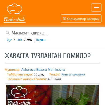
Toggl
navig
Калькулятор калорий
Рус
/
Uzb
/
Узб
|
Кириш
ҲАВАСГА ТУЗЛАНГАН ПОМИДОР
Муаллиф:
Ashurova Baxora Muminovna
Тайёрлаш вақти:
50 дақ.
Тоифа:
Қишга ғамлама
Таомнинг калориялилиги:
400 ккал