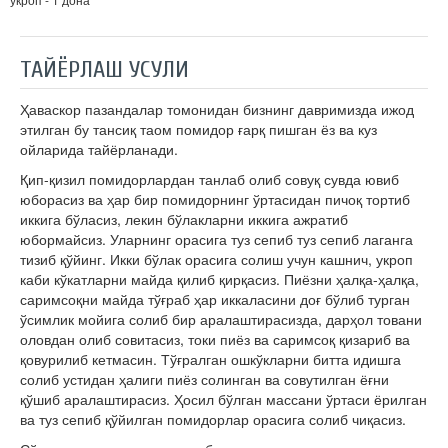
ТАЙЁРЛАШ УСУЛИ
Ҳаваскор пазандалар томонидан бизнинг давримизда ижод
этилган бу тансиқ таом помидор ғарқ пишган ёз ва куз
ойларида тайёрланади.
Қип-қизил помидорлардан танлаб олиб совуқ сувда ювиб
юборасиз ва ҳар бир помидорнинг ўртасидан пичоқ тортиб
иккига бўласиз, лекин бўлакларни иккига ажратиб
юбормайсиз. Уларнинг орасига туз сепиб туз сепиб лаганга
тизиб қўйинг. Икки бўлак орасига солиш учун кашнич, укроп
каби кўкатларни майда қилиб қирқасиз. Пиёзни ҳалқа-ҳалқа,
саримсоқни майда тўғраб ҳар иккаласини доғ бўлиб турган
ўсимлик мойига солиб бир аралаштирасизда, дарҳол товани
оловдан олиб совитасиз, токи пиёз ва саримсоқ қизариб ва
қовурилиб кетмасин. Тўғралган ошкўкларни битта идишга
солиб устидан ҳалиги пиёз солинган ва совутилган ёғни
қўшиб аралаштирасиз. Ҳосил бўлган массани ўртаси ёрилган
ва туз сепиб қўйилган помидорлар орасига солиб чиқасиз.