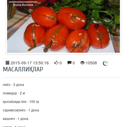
2015-09-17 13:50:16
0
0
10508
МАСАЛЛИҚЛАР
пиёз - 3 дона
помидор - 2 кг
кунгабоқар ёғи - 100 гр
саримсоқпиёз - 1 дона
кашнич - 1 дона
укроп - 1 дона