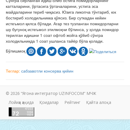
Сўнгра сирланган идиш олиб остига помидорларнинг
катталарини, ўртасига ўртачаларини, устига эса
майдаларини териб чиқасиз. Юзига ликопча тўнтариб, юк
бостириб холодильникка қўясиз. Бир суткадан кейин
истеъмол қилса бўлади. Агар тез тузланган помидорларни
шу бугуноқ истеъмол этилмоқчи бўлинса, у ҳолда помидор
терилган идишни 1 соат офтоб жойга қўйиб сўнгра
холодильникда 1 соат ушланса тайёр бўла қолади.
Бўлишмоқ
Теглар:
сабзавотли
консерва
қийин
© 2026 “Ягона интегратор UZINFOCOM” МЧЖ
Лойиҳа ҳақида
Қоидалар
Рейтинг
Қайта алоқа