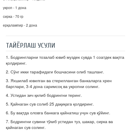
укроп - 1 дона
сирка - 70 гр
ерқалампир - 2 дона
ТАЙЁРЛАШ УСУЛИ
1. Бодрингларни тозалаб ювиб муздек сувда 1 соатдек вақтга
қолдиринг.
2. Сўнг икки тарафидаги бошчасини олиб ташланг.
3. Яхшилаб ювилган ва стерилланган банкаларга хрен
барглари, 3-4 дона саримсоқ ва укропни солинг.
4. Устидан зич қилиб бодрингни теринг.
5. Қайнаган сув солиб 25 дақиқага қолдиринг.
6. Бу вақтда оловга банкага қайнатиш учун сув қўйинг.
7. Бодрингни сувини тўкиб устидан туз, шакар, сирка ва
қайнаган сув солинг.