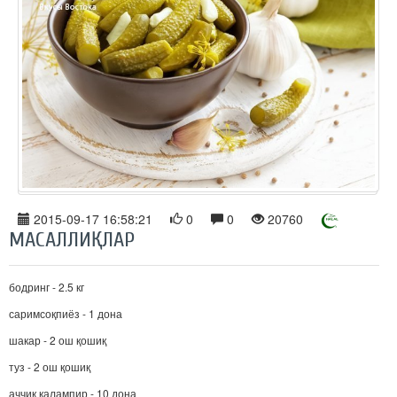
2015-09-17 16:58:21
0
0
20760
МАСАЛЛИҚЛАР
бодринг - 2.5 кг
саримсоқпиёз - 1 дона
шакар - 2 ош қошиқ
туз - 2 ош қошиқ
аччиқ қалампир - 10 дона