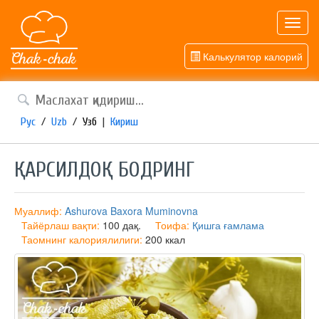
Toggl
navig
Калькулятор калорий
Рус
/
Uzb
/
Узб
|
Кириш
ҚАРСИЛДОҚ БОДРИНГ
Муаллиф:
Ashurova Baxora Muminovna
Тайёрлаш вақти:
100 дақ.
Тоифа:
Қишга ғамлама
Таомнинг калориялилиги:
200 ккал