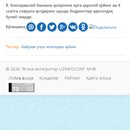
8. Консервалаб банкани қопқоғини ерга қаратиб қўйинг ва 4
соатга совушга қолдиринг шунда бодринглар қарсилдоқ
булиб чиқади.
Бўлишмоқ
Теглар:
байрам учун
консерва
қийин
© 2026 “Ягона интегратор UZINFOCOM” МЧЖ
Лойиҳа ҳақида
Қоидалар
Рейтинг
Қайта алоқа