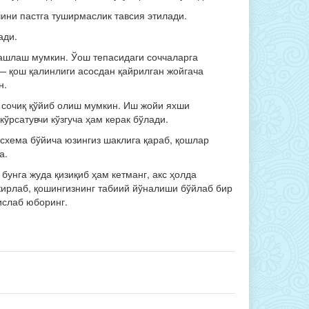
ини пастга туширмаслик тавсия этилади.
ади.
ташлаш мумкин. Ўош тепасидаги соччаларга
— қош қалинлиги асосдан қайрилган жойгача
н.
 сочиқ қўйиб олиш мумкин. Иш жойи яхши
кўрсатувчи кўзгуча ҳам керак бўлади.
 схема бўйича юзингиз шаклига қараб, қошлар
а.
бунга жуда қизиқиб ҳам кетманг, акс ҳолда
ирлаб, қошингизнинг табиий йўналиши бўйлаб бир
ислаб юборинг.