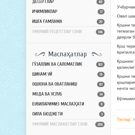
ДЕСЕРТЛАР
40
Учбурчак
ИЧИМЛИКЛАР
17
Овал шак
ҚИШГА ҒАМЛАМА
20
Қошни те
тегмаган
УМУМИЙ РЕЦЕПТЛАР СОНИ
346
деярли б
Қош тери
ёритилга
Маслаҳатлар
Қошнинг 
ГЎЗАЛЛИК ВА САЛОМАТЛИК
80
қалинлиг
ШИНАМ УЙ
19
Қошни те
қошларин
ОШХОНА ВА ОВҚАТЛАНИШ
81
нечта чи
МОДА ВА УСЛУБ
14
Бўлишм
БУВИЛАРИМИЗ МАСЛАҲАТИ
9
ОИЛА БЮДЖЕТИ
3
Теглар:
УМУМИЙ МАСЛАХАТЛАР СОНИ
206