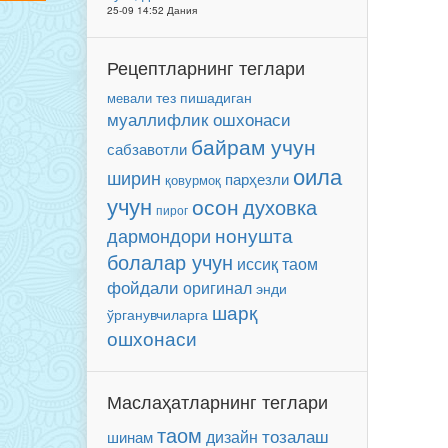
25-09 14:52 Дания
Рецептларнинг теглари
мевали
тез пишадиган
муаллифлик ошхонаси
байрам учун
сабзавотли
оила
ширин
парҳезли
қовурмоқ
учун
осон
духовка
пирог
нонушта
дармондори
болалар учун
иссиқ таом
фойдали
оригинал
энди
шарқ
ўрганувчиларга
ошхонаси
Маслаҳатларнинг теглари
таом
тозалаш
дизайн
шинам