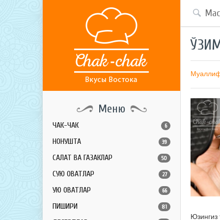
ЎЗИ
Муалли
Меню
ЧАК-ЧАК
6
НОНУШТА
39
САЛАТ ВА ГАЗАКЛАР
50
СУЮҚ ОВҚАТЛАР
27
ҚУЮҚ ОВҚАТЛАР
66
ПИШИРИҚ
81
Юзингиз 