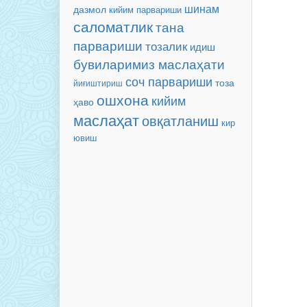
шинам
дазмол
кийим парвариши
саломатлик
тана
парвариши
тозалик
идиш
бувиларимиз маслаҳати
соч парвариши
тоза
йиғиштириш
ошхона
кийим
ҳаво
маслаҳат
овқатланиш
кир
ювиш