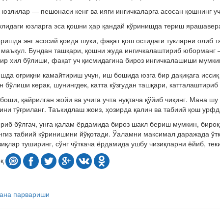
 юзлилар — пешонаси кенг ва ияги ингичкаларга асосан қошнинг уч
лидаги юзларга эса қошни ҳар қандай кўринишда териш ярашавер
ришда энг асосий қоида шуки, фақат қош остидаги тукларни олиб 
 маъқул. Бундан ташқари, қошни жуда ингичкалаштириб юборманг 
ир хил бўлиши, фақат уч қисмидагина бироз ингичкалашиши мумки
шда оғриқни камайтириш учун, иш бошида юзга бир дақиқага иссиқ
н бўлиши керак, шунингдек, катта кўзгудан ташқари, катталаштириб 
боши, қайрилган жойи ва учига учта нуқтача қўйиб чиқинг. Мана шу
ини тўғриланг. Таъкидлаш жоиз, ҳозирда қалин ва табиий қош урфд
риб бўлгач, унга қалам ёрдамида бироз шакл бериш мумкин, бироқ 
гиз табиий кўринишини йўқотади. Ўаламни максимал даражада ўтк
зиқлар туширинг, сўнг чўткача ёрдамида ушбу чизиқларни ёйиб, тек
оқ
тана парвариши