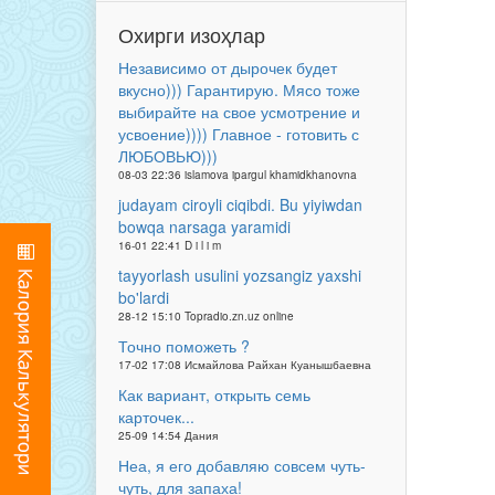
Охирги изоҳлар
Независимо от дырочек будет
вкусно))) Гарантирую. Мясо тоже
выбирайте на свое усмотрение и
усвоение)))) Главное - готовить с
ЛЮБОВЬЮ)))
08-03 22:36 islamova ipargul khamidkhanovna
judayam ciroyli ciqibdi. Bu yiyiwdan
bowqa narsaga yaramidi
16-01 22:41 D i l i m
tayyorlash usulini yozsangiz yaxshi
bo'lardi
28-12 15:10 Topradio.zn.uz online
Точно поможеть ?
17-02 17:08 Исмайлова Райхан Куанышбаевна
Как вариант, открыть семь
карточек...
25-09 14:54 Дания
Неа, я его добавляю совсем чуть-
чуть, для запаха!