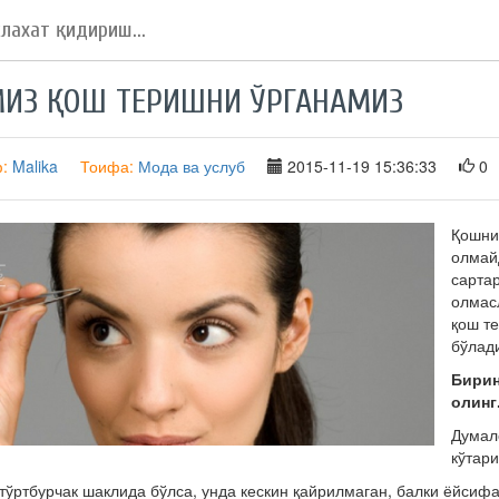
МИЗ ҚОШ ТЕРИШНИ ЎРГАНАМИЗ
ф:
Malika
Тоифа:
Мода ва услуб
2015-11-19 15:36:33
0
Қошни
олмайд
сарта
олмас
қош т
бўлад
Бирин
олинг
Думал
кўтар
тўртбурчак шаклида бўлса, унда кескин қайрилмаган, балки ёйсифа