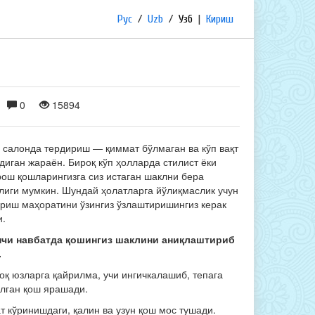
Рус
/
Uzb
/
Узб
|
Кириш
0
15894
 салонда тердириш — қиммат бўлмаган ва кўп вақт
иган жараён. Бироқ кўп ҳолларда стилист ёки
рош қошларингизга сиз истаган шаклни бера
лиги мумкин. Шундай ҳолатларга йўлиқмаслик учун
ериш маҳоратини ўзингиз ўзлаштиришингиз керак
и.
чи навбатда қошингиз шаклини аниқлаштириб
.
оқ юзларга қайрилма, учи ингичкалашиб, тепага
илган қош ярашади.
т кўринишдаги, қалин ва узун қош мос тушади.