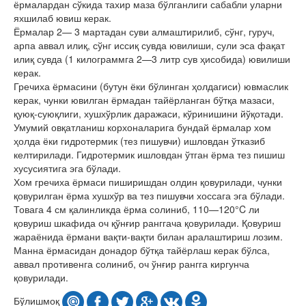
ёрмалардан сўкида тахир маза бўлганлиги сабабли уларни
яхшилаб ювиш керак.
Ёрмалар 2— 3 мартадан суви алмаштирилиб, сўнг, гуруч,
арпа аввал илиқ, сўнг иссиқ сувда ювилиши, сули эса фақат
илиқ сувда (1 килограммга 2—3 литр сув ҳисобида) ювилиши
керак.
Гречиха ёрмасини (бутун ёки бўлинган ҳолдагиси) ювмаслик
керак, чунки ювилган ёрмадан тайёрланган бўтқа мазаси,
қуюқ-суюқлиги, хушхўрлик даражаси, кўринишини йўқотади.
Умумий овқатланиш корхоналарига бундай ёрмалар хом
ҳолда ёки гидротермик (тез пишувчи) ишловдан ўтказиб
келтирилади. Гидротермик ишловдан ўтган ёрма тез пишиш
хусусиятига эга бўлади.
Хом гречиха ёрмаси пиширишдан олдин қовурилади, чунки
қовурилган ёрма хушхўр ва тез пишувчи хоссага эга бўлади.
Товага 4 см қалинликда ёрма солиниб, 110—120°C ли
қовуриш шкафида оч қўнғир ранггача қовурилади. Қовуриш
жараёнида ёрмани вақти-вақти билан аралаштириш лозим.
Манна ёрмасидан донадор бўтқа тайёрлаш керак бўлса,
аввал противенга солиниб, оч ўнғир рангга киргунча
қовурилади.
Бўлишмоқ