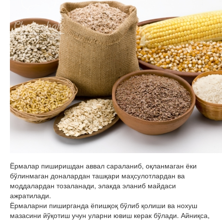
Ёрмалар пиширишдан аввал сараланиб, оқланмаган ёки
бўлинмаган доналардан ташқари маҳсулотлардан ва
моддалардан тозаланади, элакда эланиб майдаси
ажратилади.
Ёрмаларни пиширганда ёпишқоқ бўлиб қолиши ва нохуш
мазасини йўқотиш учун уларни ювиш керак бўлади. Айниқса,