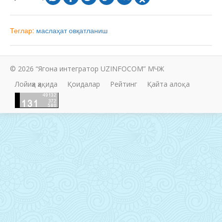
Теглар:
маслаҳат
овқатланиш
© 2026 “Ягона интегратор UZINFOCOM” МЧЖ
Лойиҳа ҳақида
Қоидалар
Рейтинг
Қайта алоқа