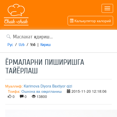
Toggl
navig
Калькулятор калорий
Рус
/
Uzb
/
Узб
|
Кириш
ЁРМАЛАРНИ ПИШИРИШГА
ТАЙЁРЛАШ
Муаллиф:
Karimova Diyora Baxtiyor qizi
Тоифа:
Ошхона ва овқатланиш
2015-11-20 12:18:06
0
0
13800