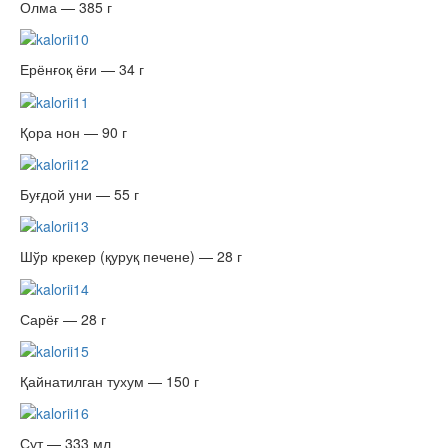
Олма — 385 г
Ерёнғоқ ёғи — 34 г
Қора нон — 90 г
Буғдой уни — 55 г
Шўр крекер (қуруқ печене) — 28 г
Сарёғ — 28 г
Қайнатилган тухум — 150 г
Сут — 333 мл