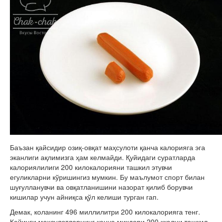
Баъзан қайсидир озиқ-овқат маҳсулоти қанча калорияга эга
эканлиги ақлимизга ҳам келмайди. Қуйидаги суратларда
калориялилиги 200 килокалорияни ташкил этувчи
егуликларни кўришингиз мумкин. Бу маълумот спорт билан
шуғулланувчи ва овқатланишини назорат қилиб борувчи
кишилар учун айниқса қўл келиши турган гап.
Демак, коланинг 496 миллилитри 200 килокалорияга тенг.
Кейинги маҳсулотларнинг қанча миқдори 200 ккални ташкил