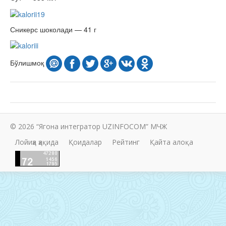
Сникерс шоколади — 41 г
Бўлишмоқ
© 2026 “Ягона интегратор UZINFOCOM” МЧЖ
Лойиҳа ҳақида
Қоидалар
Рейтинг
Қайта алоқа