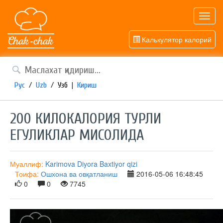
Toggl
navig
Калькулятор калорий
Рус
/
Uzb
/
Узб
|
Кириш
200 КИЛОКАЛОРИЯ ТУРЛИ
ЕГУЛИКЛАР МИСОЛИДА
Муаллиф:
Karimova Diyora Baxtiyor qizi
Тоифа:
Ошхона ва овқатланиш
2016-05-06 16:48:45
0
0
7745