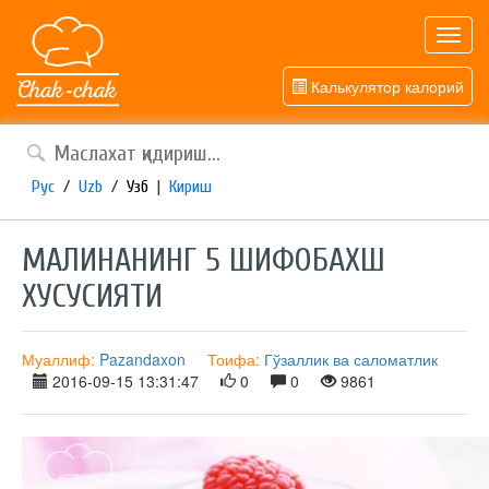
Toggl
navig
Калькулятор калорий
Рус
/
Uzb
/
Узб
|
Кириш
МАЛИНАНИНГ 5 ШИФОБАХШ
ХУСУСИЯТИ
Муаллиф:
Pazandaxon
Тоифа:
Гўзаллик ва саломатлик
2016-09-15 13:31:47
0
0
9861