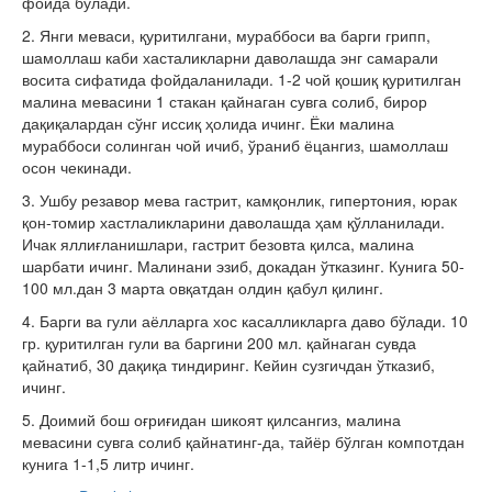
фойда бўлади.
2. Янги меваси, қуритилгани, мураббоси ва барги грипп,
шамоллаш каби хасталикларни даволашда энг самарали
восита сифатида фойдаланилади. 1-2 чой қошиқ қуритилган
малина мевасини 1 стакан қайнаган сувга солиб, бирор
дақиқалардан сўнг иссиқ ҳолида ичинг. Ёки малина
мураббоси солинган чой ичиб, ўраниб ёцангиз, шамоллаш
осон чекинади.
3. Ушбу резавор мева гастрит, камқонлик, гипертония, юрак
қон-томир хастлаликларини даволашда ҳам қўлланилади.
Ичак яллиғланишлари, гастрит безовта қилса, малина
шарбати ичинг. Малинани эзиб, докадан ўтказинг. Кунига 50-
100 мл.дан 3 марта овқатдан олдин қабул қилинг.
4. Барги ва гули аёлларга хос касалликларга даво бўлади. 10
гр. қуритилган гули ва баргини 200 мл. қайнаган сувда
қайнатиб, 30 дақиқа тиндиринг. Кейин сузгичдан ўтказиб,
ичинг.
5. Доимий бош оғриғидан шикоят қилсангиз, малина
мевасини сувга солиб қайнатинг-да, тайёр бўлган компотдан
кунига 1-1,5 литр ичинг.