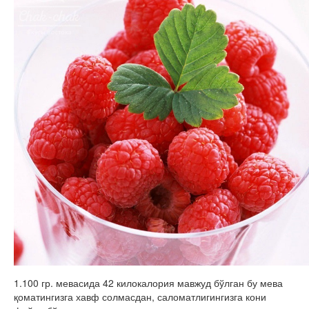
1.100 гр. мевасида 42 килокалория мавжуд бўлган бу мева
қоматингизга хавф солмасдан, саломатлигингизга кони