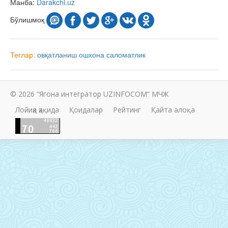
Манба:
Darakchi.uz
Бўлишмоқ
Теглар:
овқатланиш
ошхона
саломатлик
© 2026 “Ягона интегратор UZINFOCOM” МЧЖ
Лойиҳа ҳақида
Қоидалар
Рейтинг
Қайта алоқа