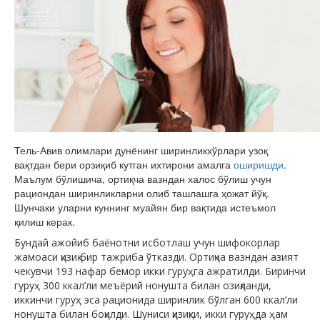
Тель-Авив олимлари дунёнинг ширинликхўрлари узоқ
вақтдан бери орзиқиб кутган ихтирони амалга
оширишди
.
Маълум бўлишича, ортиқча вазндан халос бўлиш учун
рациондан ширинликларни олиб ташлашга ҳожат йўқ.
Шунчаки уларни куннинг муайян бир вақтида истеъмол
қилиш керак.
Бундай ажойиб баёнотни исботлаш учун шифокорлар
жамоаси қизиқ бир тажриба ўтказди. Ортиқча вазндан азият
чекувчи 193 нафар бемор икки гуруҳга ажратилди. Биринчи
гуруҳ 300 ккал’ли меъёрий нонушта билан озиқланди,
иккинчи гуруҳ эса рационида ширинлик бўлган 600 ккал’ли
нонушта билан боқилди. Шуниси қизиқки, икки гуруҳда ҳам