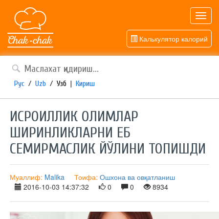
Toggl
navig
Калькулятор калорий
Рус
/
Uzb
/
Узб
|
Кириш
ИСРОИЛЛИК ОЛИМЛАР
ШИРИНЛИКЛАРНИ ЕБ
СЕМИРМАСЛИК ЙЎЛИНИ ТОПИШДИ
Муаллиф:
Malika
Тоифа:
Ошхона ва овқатланиш
2016-10-03 14:37:32
0
0
8934