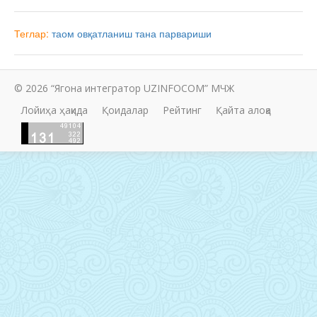
Теглар:
таом
овқатланиш
тана парвариши
© 2026 “Ягона интегратор UZINFOCOM” МЧЖ
Лойиҳа ҳақида
Қоидалар
Рейтинг
Қайта алоқа