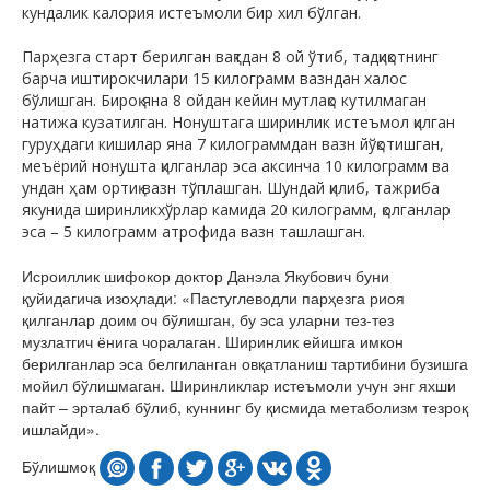
кундалик калория истеъмоли бир хил бўлган.
Парҳезга старт берилган вақтдан 8 ой ўтиб, тадқиқотнинг
барча иштирокчилари 15 килограмм вазндан халос
бўлишган. Бироқ яна 8 ойдан кейин мутлақо кутилмаган
натижа кузатилган. Нонуштага ширинлик истеъмол қилган
гуруҳдаги кишилар яна 7 килограммдан вазн йўқотишган,
меъёрий нонушта қилганлар эса аксинча 10 килограмм ва
ундан ҳам ортиқ вазн тўплашган. Шундай қилиб, тажриба
якунида ширинликхўрлар камида 20 килограмм, қолганлар
эса – 5 килограмм атрофида вазн ташлашган.
Исроиллик шифокор доктор Данэла Якубович буни
қуйидагича изоҳлади: «Пастуглеводли парҳезга риоя
қилганлар доим оч бўлишган, бу эса уларни тез-тез
музлатгич ёнига чоралаган. Ширинлик ейишга имкон
берилганлар эса белгиланган овқатланиш тартибини бузишга
мойил бўлишмаган. Ширинликлар истеъмоли учун энг яхши
пайт – эрталаб бўлиб, куннинг бу қисмида метаболизм тезроқ
ишлайди».
Бўлишмоқ