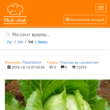
Toggl
navig
Калькулятор калорий
Рус
/
Uzb
/
Узб
|
Кириш
Муаллиф:
Pazandaxon
Тоифа:
Гўзаллик ва саломатлик
2016-12-14 07:43:54
0
0
12310