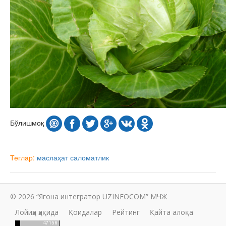
Бўлишмоқ
Теглар:
маслаҳат
саломатлик
© 2026 “Ягона интегратор UZINFOCOM” МЧЖ
Лойиҳа ҳақида
Қоидалар
Рейтинг
Қайта алоқа