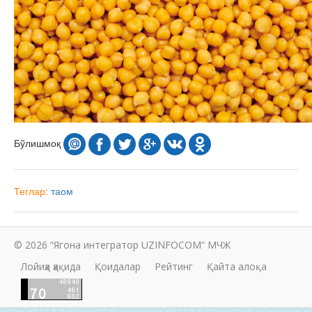
Бўлишмоқ
Теглар:
таом
© 2026 “Ягона интегратор UZINFOCOM” МЧЖ
Лойиҳа ҳақида
Қоидалар
Рейтинг
Қайта алоқа