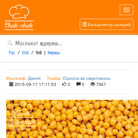
Toggl
navig
Калькулятор калорий
Рус
/
Uzb
/
Узб
|
Кириш
Муаллиф:
Дания
Тоифа:
Ошхона ва овқатланиш
2015-09-17 17:11:53
0
0
7567