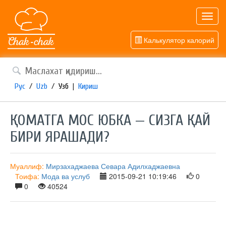
Toggl
navig
Калькулятор калорий
Рус
/
Uzb
/
Узб
|
Кириш
​ҚОМАТГА МОС ЮБКА — СИЗГА ҚАЙ
БИРИ ЯРАШАДИ?
Муаллиф:
Мирзахаджаева Севара Адилхаджаевна
Тоифа:
Мода ва услуб
2015-09-21 10:19:46
0
0
40524