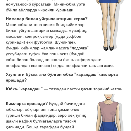
номутаносиб кўрсатади. Мини-юбка ўрта
бўйли аёлларда чиройли кўринади.
Нималар билан уйғунлаштириш керак?
Мини-юбкани тепа қисми ёпиқ кийимлар
билан уйғунлаштириш мақсадга мувофиқ,
масалан, кенгроқ свитер (жуда урфбоп
кўринади) ёки футболка. Шунингдек,
бундай кийимлар жамланмасига “лодочка”
услубидаги туфли ёки пошнасиз (бундай
юбка билан баланд пошнали ёки платформадаги
пояфзалдан воз кечинг) содда пояфзални танлаш жоиз.
Узунлиги бўксагача бўлган юбка “карандаш”кимларга
ярашади?
Юбка-“карандаш”
— тиззадан пастки қисми торайиб кетган.
Кимларга ярашади?
Бундай бичимдаги
юбкалар, оёқларнинг тепа қисми очиқ
туриши билан фарқлидир, зеро оёқ тўпиқ
шакли нафия бўлмаганларга тавсия
қилинади. Бошқа тарафдан бундай