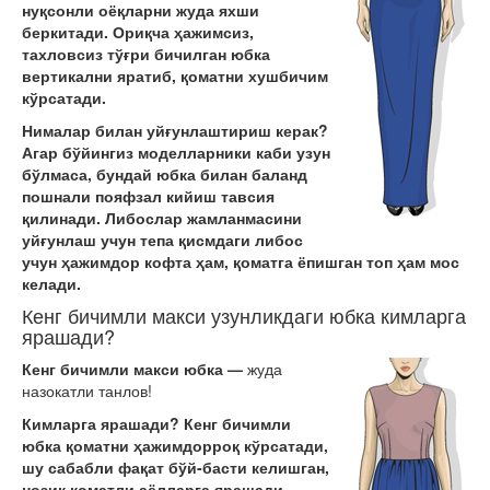
нуқсонли оёқларни жуда яхши
беркитади. Ориқча ҳажимсиз,
тахловсиз тўғри бичилган юбка
вертикални яратиб, қоматни хушбичим
кўрсатади.
Нималар билан уйғунлаштириш керак
?
Агар бўйингиз моделларники каби узун
бўлмаса, бундай юбка билан баланд
пошнали пояфзал кийиш тавсия
қилинади. Либослар жамланмасини
уйғунлаш учун тепа қисмдаги либос
учун ҳажимдор кофта ҳам, қоматга ёпишган топ ҳам мос
келади.
Кенг бичимли макси узунликдаги
юбка
кимларга
ярашади?
Кенг бичимли макси юбка —
жуда
назокатли танлов!
Кимларга ярашади? Кенг бичимли
юбка қоматни ҳажимдорроқ кўрсатади,
шу сабабли фақат бўй-басти келишган,
нозик қоматли аёлларга ярашади.