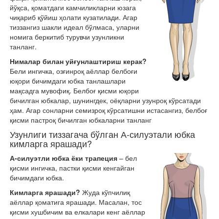
йўқса, қоматдаги камчиликларни юзага
чиқариб қўйиш ҳолати кузатилади. Агар
тиззангиз шакли идеал бўлмаса, уларни
номига беркитиб турувчи узунликни
танланг.
Нималар билан уйғунлаштириш керак?
Бели ингичка, озғинроқ аёллар белбоғи
юқори бичимдаги юбка танлашлари
мақсадга мувофиқ. Белбоғ қисми юқори
бичилган юбкалар, шунингдек, оёқларни узунроқ кўрсатади
ҳам. Агар сонларни семизроқ кўрсатишни истасангиз, белбоғ
қисми пастроқ бичилган юбкаларни танланг
Узунлиги тиззагача бўлган
А-силуэта
ли юбка
кимларга ярашади?
А-силуэт
ли юбка
ёки
трапеция
–
бел
қисми ингичка, пастки қисми кенгайган
бичимдаги юбка.
Кимларга ярашади?
Жуда кўпчилиқ
аёллар қоматига ярашади. Масалан, тос
қисми хушбичим ва елкалари кенг аёллар