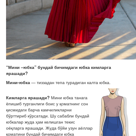
“Мини –юбка” бундай бичимдаги юбка кимларга
ярашади?
Мини-юбка
— тиззадан тепа турадиган калта юбка.
Кимларга ярашади?
Мини юбка танага
ёпишиб турганлиги боис у қоматнинг сон
қисмидаги барча камчиликларни
бўрттириб кўрсатади. Шу сабабли бундай
юбкалар жуда ҳам келишган текис
оёқларга ярашади. Жуда бўйи узун аёллар
қоматини бундай бичимдаги юбка