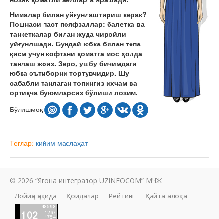
Нималар билан уйғунлаштириш керак
?
Пошнаси паст пояфзаллар: балетка ва
танкеткалар билан жуда чиройли
уйғунлшади. Бундай юбка билан тепа
қисм учун кофтани қоматга мос ҳолда
танлаш жоиз. Зеро, ушбу бичимдаги
юбка эътиборни тортувчидир. Шу
сабабли танлаган топингиз ихчам ва
ортиқча буюмларсиз бўлиши лозим.
Бўлишмоқ
Теглар:
кийим
маслаҳат
© 2026 “Ягона интегратор UZINFOCOM” МЧЖ
Лойиҳа ҳақида
Қоидалар
Рейтинг
Қайта алоқа