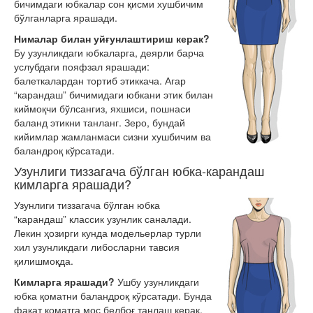
бичимдаги юбкалар сон қисми хушбичим
бўлганларга ярашади.
Нималар билан уйғунлаштириш керак?
Бу узунликдаги юбкаларга, деярли барча
услубдаги пояфзал ярашади:
балеткалардан тортиб этиккача. Агар
“карандаш” бичимидаги юбкани этик билан
киймоқчи бўлсангиз, яхшиси, пошнаси
баланд этикни танланг. Зеро, бундай
кийимлар жамланмаси сизни хушбичим ва
баландроқ кўрсатади.
Узунлиги тиззагача бўлган юбка-карандаш
кимларга ярашади?
Узунлиги тиззагача бўлган юбка
“карандаш” классик узунлик саналади.
Лекин ҳозирги кунда модельерлар турли
хил узунликдаги либосларни тавсия
қилишмоқда.
Кимларга ярашади?
Ушбу узунликдаги
юбка қоматни баландроқ кўрсатади. Бунда
фақат қоматга мос белбоғ танлаш керак,