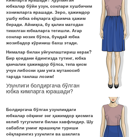
юбкалар бўйи узун, сонлари хушбичим
хонимларга ярашади. Зеро, ҳажимдор
ушбу юбка оёқларга қўшимча ҳажим
беради. Айниқса, бу қалин матодан
тикилган юбкаларга тегишли. Агар
сонлар нозик бўлса, бундай юбка
жозибадор кўриниш бахш этади.
Нималар билан уйғунлаштириш керак?
Бир қоидани ёдингизда тутинг, юбка
қанчалик ҳажимдор бўлса, тепа қисм
учун либосни ҳам унга мутаносиб
тарзда танлаш лозим!
Узунлиги болдиргача бўлган
юбка кимларга юрашади?
Болдиргача бўлган узунликдаги
юбкалар оёқнинг энг ҳажимдор қисмига
келиб тугугнлиги билан хавфлидир. Шу
сабабли унинг ярашиқли туриши
оёқларингиз узунлиги ва шаклига