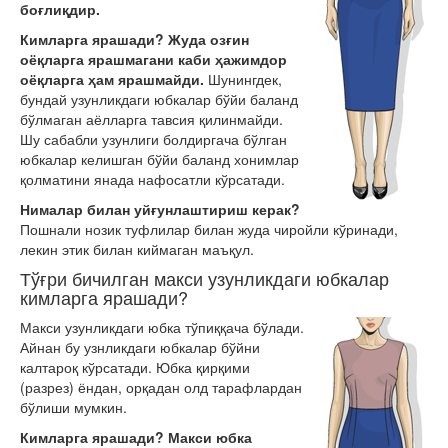
боғлиқдир.
Кимларга ярашади?
Жуда озғин
оёқларга ярашмагани каби ҳажимдор
оёқларга ҳам ярашмайди.
Шунингдек,
бундай узунликдаги юбкалар бўйи баланд
бўлмаган аёлларга тавсия қилинмайди.
Шу сабабли узунлиги болдиргача бўлган
юбкалар келишган бўйи баланд хонимлар
қолматини янада нафосатли кўрсатади.
Нималар билан уйғунлаштириш керак?
Пошнали нозик туфлилар билан жуда чиройли кўринади,
лекин этик билан киймаган маъқул.
Тўғри бичилган макси узунликдаги юбкалар
кимларга ярашади?
Макси узунликдаги юбка тўпиққача бўлади.
Айнан бу узнликдаги юбкалар бўйни
калтароқ кўрсатади. Юбка қирқими
(разрез) ёндан, орқадан олд тарафлардан
бўлиши мумкин.
Кимларга ярашади
? Макси юбка