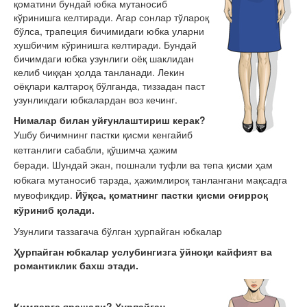
қоматини бундай юбка мутаносиб
кўринишга келтиради. Агар сонлар тўлароқ
бўлса, трапеция бичимидаги юбка уларни
хушбичим кўринишга келтиради. Бундай
бичимдаги юбка узунлиги оёқ шаклидан
келиб чиққан ҳолда танланади. Лекин
оёқлари калтароқ бўлганда, тиззадан паст
узунликдаги юбкалардан воз кечинг.
Нималар билан уйғунлаштириш керак?
Ушбу бичимнинг пастки қисми кенгайиб
кетганлиги сабабли, қўшимча ҳажим
беради. Шундай экан, пошнали туфли ва тепа қисми ҳам
юбкага мутаносиб тарзда, ҳажимлироқ танлангани мақсадга
мувофиқдир.
Йўқса, қоматнинг пастки қисми оғирроқ
кўриниб қолади.
Узунлиги таззагача бўлган ҳурпайган юбкалар
Ҳурпайган юбкалар услубингизга ўйноқи кайфият ва
романтиклик бахш этади.
Кимларга ярашади?
Ҳурпайган